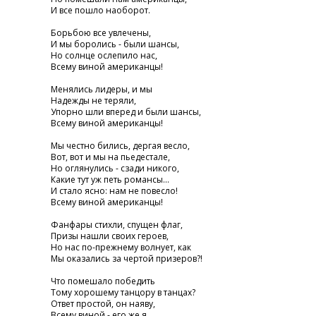
И все пошло наоборот.
Борьбою все увлечены,
И мы боролись - были шансы,
Но солнце ослепило нас,
Всему виной американцы!
Менялись лидеры, и мы
Надежды не теряли,
Упорно шли вперед и были шансы,
Всему виной американцы!
Мы честно бились, дергая весло,
Вот, вот и мы на пьедестале,
Но оглянулись - сзади никого,
Какие тут уж петь романсы...
И стало ясно: нам не повесло!
Всему виной американцы!
Фанфары стихли, спущен флаг,
Призы нашли своих героев,
Но нас по-прежнему волнует, как
Мы оказались за чертой призеров?!
Что помешало победить
Тому хорошему танцору в танцах?
Ответ простой, он наяву,
Всему виной - его же я....