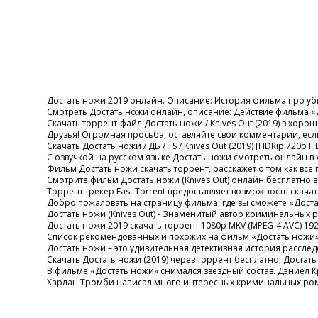
Достать ножи 2019 онлайн. Описание: История фильма про уб
Смотреть Достать ножи онлайн, описание: Действие фильма «Д
Скачать торрент-файл Достать ножи / Knives Out (2019) в хо
Друзья! Огромная просьба, оставляйте свои комментарии, если
Скачать Достать ножи / ДБ / TS / Knives Out (2019) [HDRip,72
С озвучкой на русском языке Достать ножи смотреть онлайн в
Фильм Достать ножи скачать торрент, расскажет о том как все
Смотрите фильм Достать ножи (Knives Out) онлайн бесплатно в 
Торрент трекер Fast Torrent предоставляет возможность скачат
Добро пожаловать на страницу фильма, где вы сможете «Достат
Достать ножи (Knives Out) - Знаменитый автор криминальных 
Достать ножи 2019 скачать торрент 1080p MKV (MPEG-4 AVC) 1920x
Список рекомендованных и похожих на фильм «Достать ножи».
Достать ножи – это удивительная детективная история расслед
Скачать Достать ножи (2019) через торрент бесплатно, Достать 
В фильме «Достать ножи» снимался звёздный состав. Дэниел К
Харлан Тромби написал много интересных криминальных рома