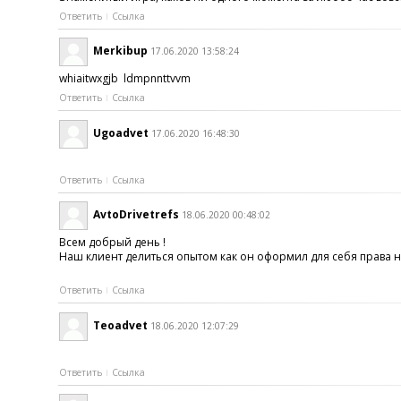
Ответить
Ссылка
Merkibup
17.06.2020 13:58:24
whiaitwxgjb ldmpnnttvvm
Ответить
Ссылка
Ugoadvet
17.06.2020 16:48:30
Ответить
Ссылка
AvtoDrivetrefs
18.06.2020 00:48:02
Всем добрый день !
Наш клиент делиться опытом как он оформил для себя права н
Ответить
Ссылка
Teoadvet
18.06.2020 12:07:29
Ответить
Ссылка