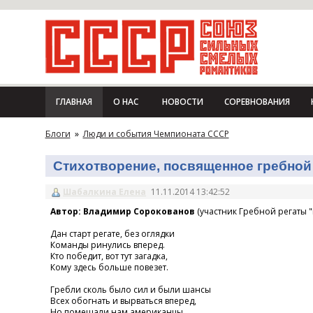
ГЛАВНАЯ
О НАС
НОВОСТИ
СОРЕВНОВАНИЯ
Блоги
»
Люди и события Чемпионата СССР
Стихотворение, посвященное гребной 
Шабалкина Елена
11.11.2014 13:42:52
Автор: Владимир Сорокованов
(участник Гребной регаты "
Дан старт регате, без оглядки
Команды ринулись вперед.
Кто победит, вот тут загадка,
Кому здесь больше повезет.
Гребли сколь было сил и были шансы
Всех обогнать и вырваться вперед,
Но помешали нам американцы,