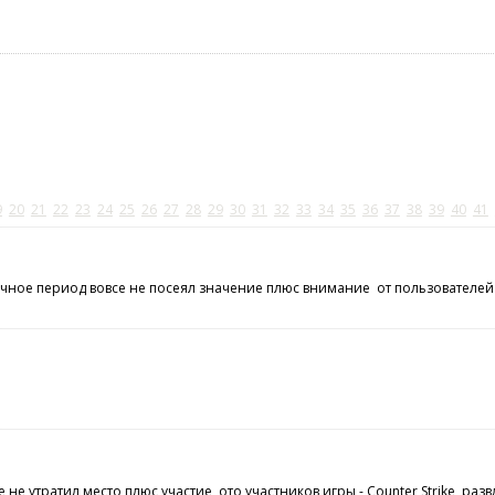
9
20
21
22
23
24
25
26
27
28
29
30
31
32
33
34
35
36
37
38
39
40
41
личное период вовсе не посеял значение плюс внимание от пользователей
е не утратил место плюс участие ото участников игры - Counter Strike