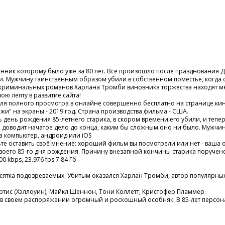
нник которому было уже за 80 лет. Всё произошло после празднования 
. Мужчину таинственным образом убили в собственном поместье, когда о
ора криминальных романов Харлана Тромби виновника торжества находят м
ою лепту в развитие сайта!
е для полного просмотра в онлайне совершенно бесплатно на странице кин
и" на экраны - 2019 год. Страна производства фильма - США.
 день рождения 85-летнего старика, в скором времени его убили, и тепе
гда доводит начатое дело до конца, каким бы сложным оно ни было. Мужчи
на компьютер, андроид или iOS
дьте оставить своё мнение: хороший фильм вы посмотрели или нет - ваша 
воего 85-го дня рождения. Причину внезапной кончины старика поручено 
 kbps, 23.976 fps 7.84 Гб
есятка подозреваемых. Убитым оказался Харлан Тромби, автор популярных
ртис (Хэллоуин), Майкл Шеннон, Тони Коллетт, Кристофер Пламмер.
 своем распоряжении огромный и роскошный особняк. В 85-лет персонаж