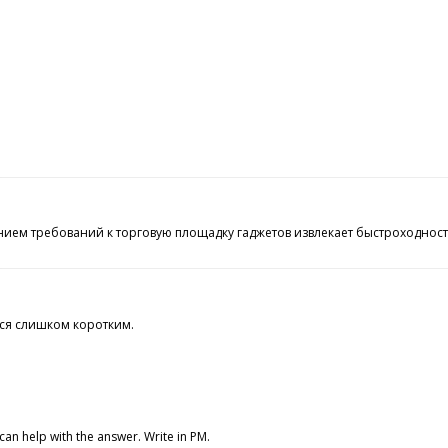
ем требований к торговую площадку гаджетов извлекает быстроходность т
тся слишком коротким.
I can help with the answer. Write in PM.