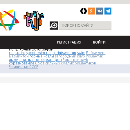
РЕГИСТРАЦИЯ
ВОЙТИ
Популярные фотографии
run
sprint
sprint-swim-run
sprintswimrun
swim
Бабье лето
Бадминтон
горные козлы
загородный клуб Романтик
лыжи
лыжные гонки
марафон
Романтик клуб
соревнование
Союз сильных смелых романтиков
Чемпионат СССР