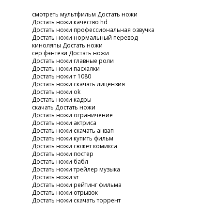
смотреть мультфильм Достать ножи
Достать ножи качество hd
Достать ножи профессиональная озвучка
Достать ножи нормальный перевод
киноляпы Достать ножи
сер фэнтези Достать ножи
Достать ножи главные роли
Достать ножи пасхалки
Достать ножи т 1080
Достать ножи скачать лицензия
Достать ножи ok
Достать ножи кадры
скачать Достать ножи
Достать ножи ограничение
Достать ножи актриса
Достать ножи скачать анвап
Достать ножи купить фильм
Достать ножи сюжет комикса
Достать ножи постер
Достать ножи бабл
Достать ножи трейлер музыка
Достать ножи vr
Достать ножи рейтинг фильма
Достать ножи отрывок
Достать ножи скачать торрент