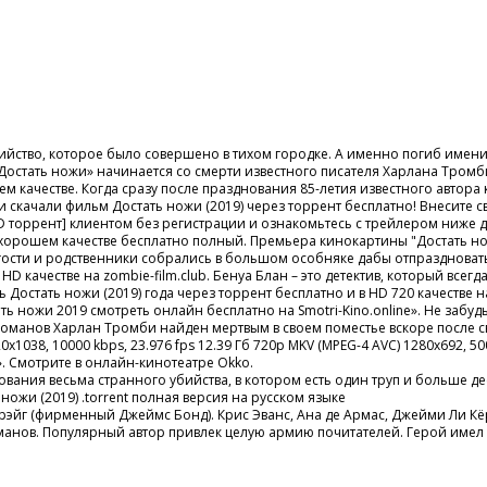
ийство, которое было совершено в тихом городке. А именно погиб имени
остать ножи» начинается со смерти известного писателя Харлана Тромби
рошем качестве. Когда сразу после празднования 85-летия известного авт
 скачали фильм Достать ножи (2019) через торрент бесплатно! Внесите св
0p HD торрент] клиентом без регистрации и ознакомьтесь с трейлером ниж
 хорошем качестве бесплатно полный. Премьера кинокартины "Достать нож
 гости и родственники собрались в большом особняке дабы отпраздновать
HD качестве на zombie-film.club. Бенуа Блан – это детектив, который все
ь Достать ножи (2019) года через торрент бесплатно и в HD 720 качестве 
ь ножи 2019 смотреть онлайн бесплатно на Smotri-Kino.online». Не забу
романов Харлан Тромби найден мертвым в своем поместье вскоре после с
1038, 10000 kbps, 23.976 fps 12.39 Гб 720p MKV (MPEG-4 AVC) 1280x692, 5000
 Смотрите в онлайн-кинотеатре Okko.
ования весьма странного убийства, в котором есть один труп и больше д
ножи (2019) .torrent полная версия на русском языке
рэйг (фирменный Джеймс Бонд). Крис Эванс, Ана де Армас, Джейми Ли Кё
нов. Популярный автор привлек целую армию почитателей. Герой имел в