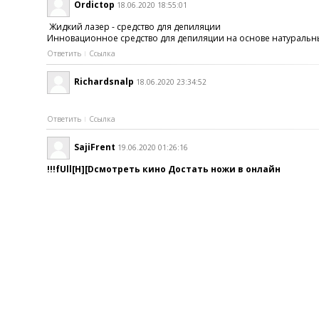
Ordictop
18.06.2020 18:55:01
Жидкий лазер - средство для депиляции
Инновационное средство для депиляции на основе натуральны
Ответить
Ссылка
Richardsnalp
18.06.2020 23:34:52
Ответить
Ссылка
SajiFrent
19.06.2020 01:26:16
!!!fUll[H][Dсмотреть кино Достать ножи в онлайн