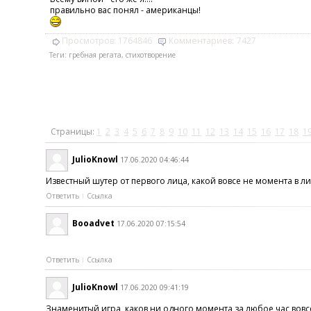
правильно вас понял - американцы!
Просмотров:
1764846
Комментариев:
7427
Теги:
гребная регата
,
стихотворение
Страницы:
1
2
3
4
5
6
7
8
9
10
11
12
13
14
15
16
17
18
1
JulioKnowl
17.06.2020 04:46:44
Известный шутер от первого лица, какой вовсе не момента в 
Ответить
Ссылка
Booadvet
17.06.2020 07:15:54
Ответить
Ссылка
JulioKnowl
17.06.2020 09:41:19
Знаменитый игра, каков ни одного момента за любое час вовс