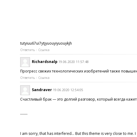
tutyiuu67ui7ytjyuouyiyuouykjh
Ответить
Ссылка
Richardsnalp
19.06.2020 11:57:48
Прогресс свежих технологических изобретений также повышени
Ответить
Ссылка
Sandraver
19.06.2020 12:54:05
Счастливый брак — это долгий разговор, который всегда каже
------
I am sorry, that has interfered... But this theme is very close to me. 