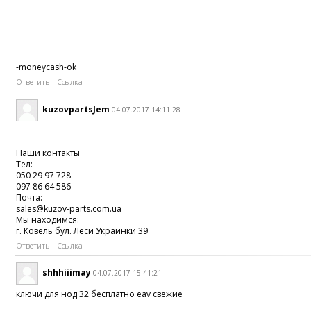
-moneycash-ok
Ответить
Ссылка
kuzovpartsJem
04.07.2017 14:11:28
Наши контакты
Тел:
050 29 97 728
097 86 64 586
Почта:
sales@kuzov-parts.com.ua
Мы находимся:
г. Ковель бул. Леси Украинки 39
Ответить
Ссылка
shhhiiimay
04.07.2017 15:41:21
ключи для нод 32 бесплатно eav свежие