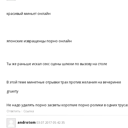
красивый миньет онлайн
японские извращенцы порно онлайн
Ты же раньше искал секс сцены шлюхи по вызову на столе
В этой теме минетные отрывки трах против желания на вечеринке
gruerty
Не надо удалять порно засветы короткие порно ролики в одних труса
Ответить
Ссылка
androtom
03.07.2017 05:42:35