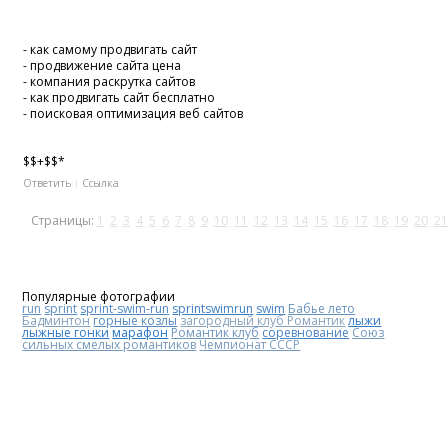
- как самому продвигать сайт
- продвижение сайта цена
- компания раскрутка сайтов
- как продвигать сайт бесплатно
- поисковая оптимизация веб сайтов
$$+$$*
Ответить
Ссылка
Страницы:
1
2
3
4
5
6
7
8
9
10
11
12
13
14
15
16
17
18
19
20
21
Популярные фотографии
run
sprint
sprint-swim-run
sprintswimrun
swim
Бабье лето
Бадминтон
горные козлы
загородный клуб Романтик
лыжи
лыжные гонки
марафон
Романтик клуб
соревнование
Союз
сильных смелых романтиков
Чемпионат СССР