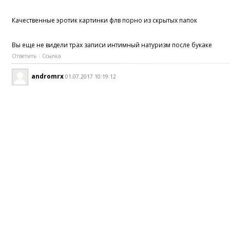
Качественные эротик картинки флв порно из скрытых папок
Вы еще не видели трах записи интимный натуризм после букаке
Ответить
Ссылка
andromrx
01.07.2017 10:19:12