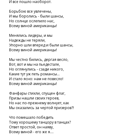
И все пошло наоборот.
Борьбою все увлечены,
И мы боролись - были шансы,
Но солнце ослепило нас,
Всему виной американцы!
Менялись лидеры, и мы
Надежды не теряли,
Упорно шли вперед и были шансы,
Всему виной американцы!
Мы честно бились, дергая весло,
Вот, вот и мы на пьедестале,
Но оглянулись - сзади никого,
Какие тут уж петь романсы...
И стало ясно: нам не повесло!
Всему виной американцы!
Фанфары стихли, спущен флаг,
Призы нашли своих героев,
Но нас по-прежнему волнует, как
Мы оказались за чертой призеров?!
Что помешало победить
Тому хорошему танцору в танцах?
Ответ простой, он наяву,
Всему виной - его же я....