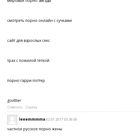
мировые порно звезды
смотреть порно онлайн с сучками
сайт для взрослых секс
трах с пожилой теткой
порно гарри поттер
govttter
Ответить
Ссылка
leeemmmma
02.07.2017 03:26:06
частное русское порно жены