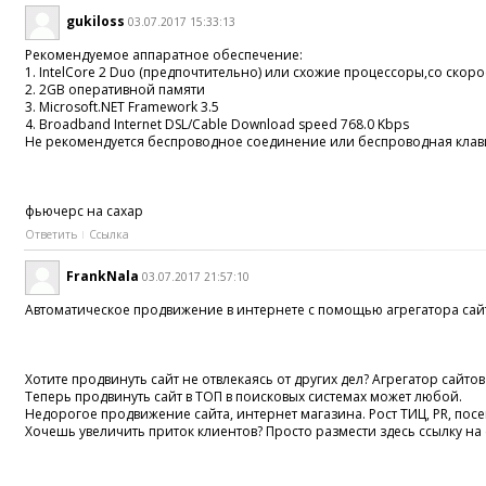
gukiloss
03.07.2017 15:33:13
Рекомендуемое аппаратное обеспечение:
1. IntelCore 2 Duo (предпочтительно) или схожие процессоры,со скор
2. 2GB оперативной памяти
3. Microsoft.NET Framework 3.5
4. Broadband Internet DSL/Cable Download speed 768.0 Kbps
Не рекомендуется беспроводное соединение или беспроводная клав
фьючерс на сахар
Ответить
Ссылка
FrankNala
03.07.2017 21:57:10
Автоматическое продвижение в интернете с помощью агрегатора сай
Хотите продвинуть сайт не отвлекаясь от других дел? Агрегатор сайтов 
Теперь продвинуть сайт в ТОП в поисковых системах может любой.
Недорогое продвижение сайта, интернет магазина. Рост ТИЦ, PR, по
Хочешь увеличить приток клиентов? Просто размести здесь ссылку на 