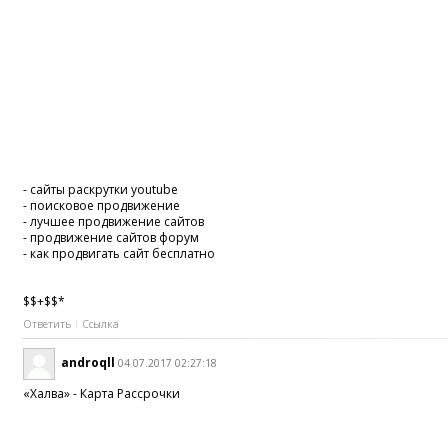
- сайты раскрутки youtube
- поисковое продвижение
- лучшее продвижение сайтов
- продвижение сайтов форум
- как продвигать сайт бесплатно
$$+$$*
Ответить
Ссылка
androqll
04.07.2017 02:27:18
«Халва» - Карта Рассрочки