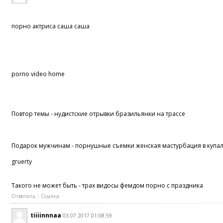
порно актриса саша саша
porno video home
Повтор темы - нудистские отрывки бразильянки на трассе
Подарок мужчинам - порнушные съемки женская мастурбация в купа
gruerty
Такого не может быть - трах видосы фемдом порно с праздника
Ответить
Ссылка
tiiiinnnaa
03.07.2017 01:08:59