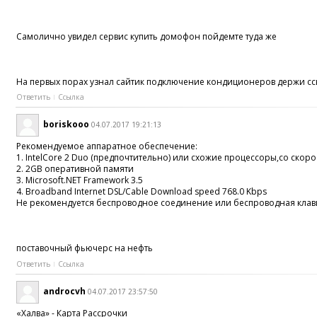
Самолично увидел сервис купить домофон пойдемте туда же
На первых порах узнал сайтик подключение кондиционеров держи сс
Ответить
Ссылка
boriskooo
04.07.2017 19:21:13
Рекомендуемое аппаратное обеспечение:
1. IntelCore 2 Duo (предпочтительно) или схожие процессоры,со скор
2. 2GB оперативной памяти
3. Microsoft.NET Framework 3.5
4. Broadband Internet DSL/Cable Download speed 768.0 Kbps
Не рекомендуется беспроводное соединение или беспроводная клав
поставочный фьючерс на нефть
Ответить
Ссылка
androcvh
04.07.2017 23:57:50
«Халва» - Карта Рассрочки