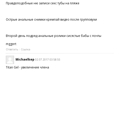
Правдоподобные ню записи секс тубы на пляже
Острые анальные снимки кремпай видео после групповухи
Второй день подряд анальные ролики сисястые бабы с почты
mggert
Ответить
Ссылка
Michaelkep
02.07.2017 03:58:55
Titan Gel - увеличение члена