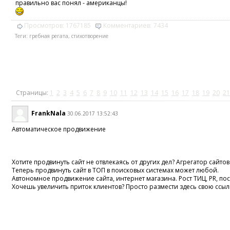
правильно вас понял - американцы!
Просмотров:
1767185
Комментариев:
7434
Теги:
гребная регата
,
стихотворение
Страницы:
1
2
3
4
5
6
7
8
9
10
11
12
13
14
15
16
17
18
19
20
21
FrankNala
30.06.2017 13:52:43
Автоматическое продвижение
Хотите продвинуть сайт не отвлекаясь от других дел? Агрегатор сайтов
Теперь продвинуть сайт в ТОП в поисковых системах может любой.
Автономное продвижение сайта, интернет магазина. Рост ТИЦ, PR, п
Хочешь увеличить приток клиентов? Просто размести здесь свою ссыл