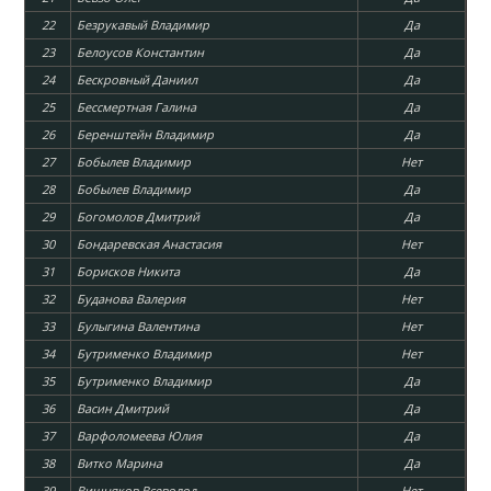
22
Безрукавый Владимир
Да
23
Белоусов Константин
Да
24
Бескровный Даниил
Да
25
Бессмертная Галина
Да
26
Беренштейн Владимир
Да
27
Бобылев Владимир
Нет
28
Бобылев Владимир
Да
29
Богомолов Дмитрий
Да
30
Бондаревская Анастасия
Нет
31
Борисков Никита
Да
32
Буданова Валерия
Нет
33
Булыгина Валентина
Нет
34
Бутрименко Владимир
Нет
35
Бутрименко Владимир
Да
36
Васин Дмитрий
Да
37
Варфоломеева Юлия
Да
38
Витко Марина
Да
39
Вишняков Всеволод
Нет