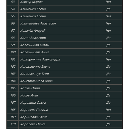
93
Клигер Мария
Нет
94
Клименко Елена
Да
95
Клименко Елена
Нет
96
Клименчёва Анастасия
Нет
97
Ковалёв Андрей
Нет
98
Коган Владимир
Да
99
Колесников Антон
Да
100
Колесникова Анна
Да
101
Колодочкина Александра
Нет
102
Кондрашина Елена
Да
103
Коновальчук Егор
Да
104
Константинова Анна
Да
105
Котов Юрий
Да
106
Косов Илья
Да
107
Коровина Ольга
Да
108
Корнеева Полина
Нет
109
Корнилова Елена
Да
110
Королева Ольга
Да