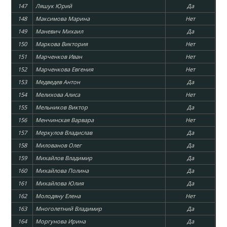
147
Ляшук Юрий
Да
148
Максимова Марина
Нет
149
Маневич Михаил
Да
150
Маркова Виктория
Нет
151
Марченков Иван
Нет
152
Марченкова Евгения
Нет
153
Медведев Антон
Да
154
Мелихова Алиса
Нет
155
Мельников Виктор
Да
156
Менчинская Варвара
Нет
157
Меркулов Владислав
Да
158
Милованов Олег
Да
159
Михайлов Владимир
Да
160
Михайлова Полина
Да
161
Михайлова Юлия
Да
162
Молодяну Елена
Нет
163
Многолетний Владимир
Да
164
Моргунова Ирина
Да