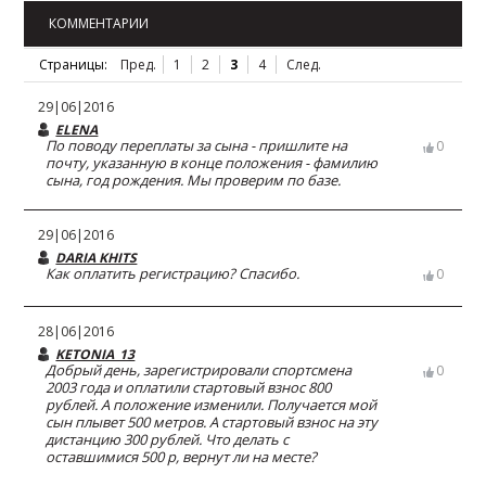
КОММЕНТАРИИ
Страницы:
Пред.
1
2
3
4
След.
29|06|2016
ELENA
По поводу переплаты за сына - пришлите на
0
почту, указанную в конце положения - фамилию
сына, год рождения. Мы проверим по базе.
29|06|2016
DARIA KHITS
Как оплатить регистрацию? Спасибо.
0
28|06|2016
KETONIA_13
Добрый день, зарегистрировали спортсмена
0
2003 года и оплатили стартовый взнос 800
рублей. А положение изменили. Получается мой
сын плывет 500 метров. А стартовый взнос на эту
дистанцию 300 рублей. Что делать с
оставшимися 500 р, вернут ли на месте?