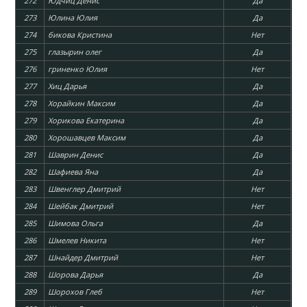
272
Юдчиц Денис
Да
273
Юлина Юлия
Да
274
бикова Кристина
Нет
275
глазырин олег
Да
276
гриненко Юлия
Нет
277
Хиц Дарья
Да
278
Хорайкин Максим
Да
279
Хорикова Екатерина
Да
280
Хорошавцев Максим
Да
281
Шаврин Денис
Да
282
Шафиева Яна
Да
283
Швенглер Дмитрий
Нет
284
Шейбак Дмитрий
Нет
285
Шимова Ольга
Да
286
Шмелев Никита
Нет
287
Шнайдер Дмитрий
Нет
288
Шорова Дарья
Да
289
Шорохов Глеб
Нет