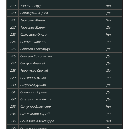
219
Тараев Тимур
Нет
220
Сарамутин Юрий
Да
221
Тарасова Мария
Нет
222
Тарасова Мария
Да
223
Сватикова Ольга
Нет
224
Сверлов Михаил
Да
225
Сергеев Александр
Да
226
Сергеев Константин
Да
227
Сердюк Алексей
Да
228
Терентьев Сергей
Да
229
Сивашова Юлия
Да
230
Ситдиков Динар
Да
231
Скрынник Ирина
Да
232
Сметанников Антон
Да
233
Смирнов Владимир
Нет
234
Смолевский Юрий
Да
235
Соколова Александра
Нет
236
Солодкина Берта
Да