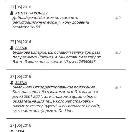
27|06|2016
KONST_YAKOVLEV
Добрый день! Как можно изменить
0
регистрационную форму? Хочу добавить
эстафету 3х150.
27|06|2016
ELENA
Буданова Валерия, Вы оставили заявку три раза
0
под разными Логинами. Мы оставили заявку от
Вас от 3 июня под логином: VKuser174360647
27|06|2016
ELENA
Выложили Откорректированное положение.
0
Большая просьба ознакомиться. Это касается
детей 2001-2004 г.р. и страховка должна быть
обязательна. Для тех, у кого нет страховки -
нажмите ссылку "здесь". И вы попадете на сайт,
где ее можно оформить On-Line.
27|06|2016
LERA