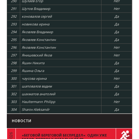
290
Шулаев Егор
Нет
291
Шутов Владимир
Нет
292
коновалов сергей
Да
293
новикова ирина
Да
294
Яковлев Владимир
Да
295
Яковлев Константин
Да
296
Яковлев Константин
Нет
297
Янишевский Яков
Нет
298
Яшин Никита
Да
299
Яшина Ольга
Да
300
чаусова ирина
Нет
301
шаповалов вадим
Да
302
шахматов анатолий
Да
303
Haultermann Philipp
Нет
304
Sharov Aleksandr
Да
НОВОСТИ
«БЕГОВОЙ БЕРЕГОВОЙ БЕСПРЕДЕЛ»: ОДИН УЖЕ