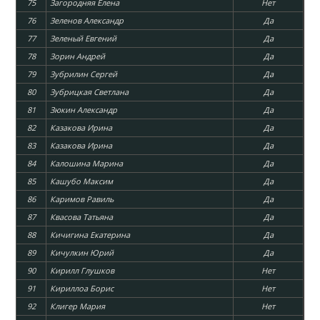
75
Загородняя Елена
Нет
76
Зеленов Александр
Да
77
Зеленый Евгений
Да
78
Зорин Андрей
Да
79
Зубрилин Сергей
Да
80
Зубрицкая Светлана
Да
81
Зюкин Александр
Да
82
Казакова Ирина
Да
83
Казакова Ирина
Да
84
Калошина Марина
Да
85
Кашубо Максим
Да
86
Каримов Равиль
Да
87
Квасова Татьяна
Да
88
Кичигина Екатерина
Да
89
Кичулкин Юрий
Да
90
Кирилл Глушков
Нет
91
Кириллоа Борис
Нет
92
Клигер Мария
Нет