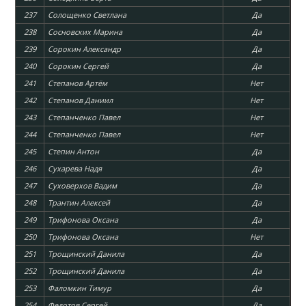
237
Солощенко Светлана
Да
238
Сосновских Марина
Да
239
Сорокин Александр
Да
240
Сорокин Сергей
Да
241
Степанов Артём
Нет
242
Степанов Даниил
Нет
243
Степанченко Павел
Нет
244
Степанченко Павел
Нет
245
Степин Антон
Да
246
Сухарева Надя
Да
247
Суховерхов Вадим
Да
248
Трантин Алексей
Да
249
Трифонова Оксана
Да
250
Трифонова Оксана
Нет
251
Трощинский Данила
Да
252
Трощинский Данила
Да
253
Фаломкин Тимур
Да
254
Федотов Сергей
Да