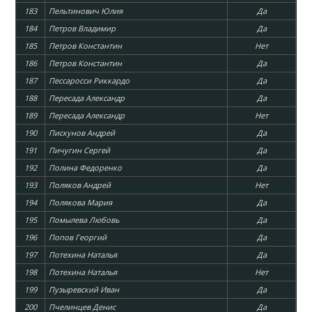
183
Пельтинович Юлия
Да
184
Петров Владимир
Да
185
Петров Константин
Нет
186
Петров Константин
Да
187
Пессаросси Риккардо
Да
188
Пересада Александр
Да
189
Пересада Александр
Нет
190
Пискунов Андрей
Да
191
Пичугин Сергей
Да
192
Полина Федоренко
Да
193
Поляков Андрей
Нет
194
Полякова Мария
Да
195
Помылева Любовь
Да
196
Попов Георгий
Да
197
Потехина Наталья
Да
198
Потехина Наталья
Нет
199
Пузыревский Иван
Да
200
Пчелинцев Денис
Да