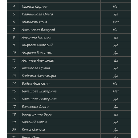
4
Иванов Кирилл
Нет
5
Иванникова Ольга
Да
6
Абанькин Илья
Нет
7
Алехнович Валерий
Нет
8
Алешина Наталия
Да
9
Андреев Анатолий
Да
10
Андреев Валентин
Да
11
Антипов Александр
Да
12
Архипова Ирина
Да
13
Бабкина Александра
Да
14
Байол Анастасия
Нет
15
Балашова Екатерина
Нет
16
Балашова Екатерина
Да
17
Балыкова Ольга
Да
18
Бардушкина Вера
Да
19
Барский Антон
Да
20
Бевза Максим
Да
21
Бевзо Олег
Да