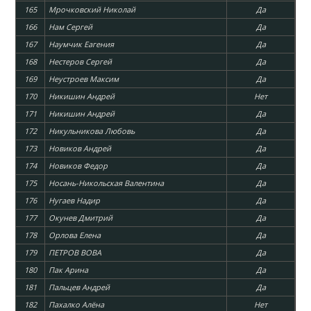
165
Мрочковский Николай
Да
166
Нам Сергей
Да
167
Наумчик Еагения
Да
168
Нестеров Сергей
Да
169
Неустроев Максим
Да
170
Никишин Андрей
Нет
171
Никишин Андрей
Да
172
Никульникова Любовь
Да
173
Новиков Андрей
Да
174
Новиков Федор
Да
175
Носань-Никольская Валентина
Да
176
Нугаев Надир
Да
177
Окунев Дмитрий
Да
178
Орлова Елена
Да
179
ПЕТРОВ ВОВА
Да
180
Пак Арина
Да
181
Пальцев Андрей
Да
182
Пахалко Алёна
Нет