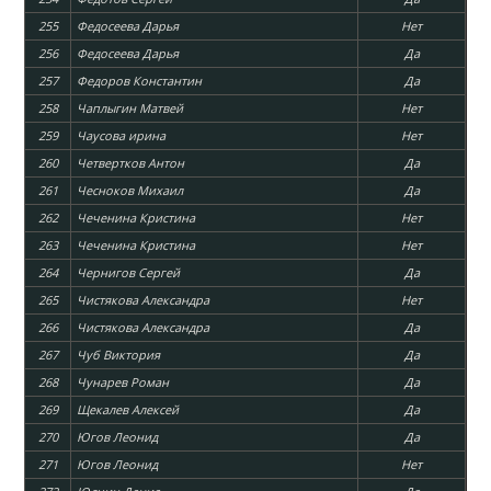
255
Федосеева Дарья
Нет
256
Федосеева Дарья
Да
257
Федоров Константин
Да
258
Чаплыгин Матвей
Нет
259
Чаусова ирина
Нет
260
Четвертков Антон
Да
261
Чесноков Михаил
Да
262
Чеченина Кристина
Нет
263
Чеченина Кристина
Нет
264
Чернигов Сергей
Да
265
Чистякова Александра
Нет
266
Чистякова Александра
Да
267
Чуб Виктория
Да
268
Чунарев Роман
Да
269
Щекалев Алексей
Да
270
Югов Леонид
Да
271
Югов Леонид
Нет