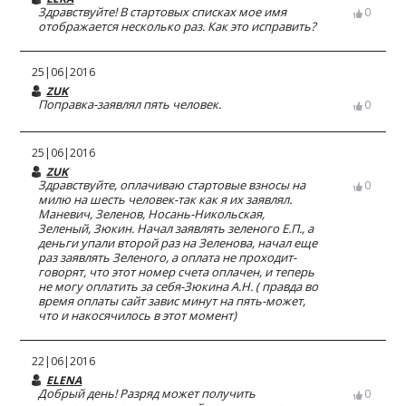
Здравствуйте! В стартовых списках мое имя
0
отображается несколько раз. Как это исправить?
25|06|2016
ZUK
Поправка-заявлял пять человек.
0
25|06|2016
ZUK
Здравствуйте, оплачиваю стартовые взносы на
0
милю на шесть человек-так как я их заявлял.
Маневич, Зеленов, Носань-Никольская,
Зеленый, Зюкин. Начал заявлять зеленого Е.П., а
деньги упали второй раз на Зеленова, начал еще
раз заявлять Зеленого, а оплата не проходит-
говорят, что этот номер счета оплачен, и теперь
не могу оплатить за себя-Зюкина А.Н. ( правда во
время оплаты сайт завис минут на пять-может,
что и накосячилось в этот момент)
22|06|2016
ELENA
Добрый день! Разряд может получить
0