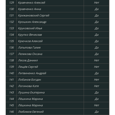
129
Кравченко Алексей
Нет
130
Кравченко Анна
Да
131
Крижановский Сергей
Да
132
Крошкин Александр
Да
133
Круковский Илья
Да
134
Крупко Вячеслав
Да
135
Крючков Алексей
Да
136
Латыпова Галия
Да
137
Леликова Оксана
Да
138
Лесов Даниил
Нет
139
Лещёв Сергей
Нет
140
Литвиненко Андрей
Да
141
Лобанов Богдан
Нет
142
Логинова Катя
Нет
143
Лушина Екатерина
Да
144
Лёшкина Марина
Да
145
Лёшкина Марина
Нет
146
Любимов Евгений
Да