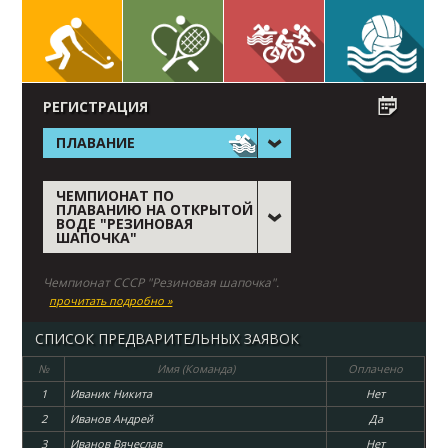
РЕГИСТРАЦИЯ
ПЛАВАНИЕ
ЧЕМПИОНАТ ПО
ПЛАВАНИЮ НА ОТКРЫТОЙ
ВОДЕ "РЕЗИНОВАЯ
ШАПОЧКА"
Чемпионат СССР "Резиновая шапочка".
прочитать подробно »
СПИСОК ПРЕДВАРИТЕЛЬНЫХ ЗАЯВОК
№
Имя (Команда)
Оплачено
1
Иваник Никита
Нет
2
Иванов Андрей
Да
3
Иванов Вячеслав
Нет