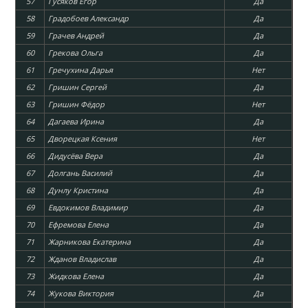
57
Гусяков Егор
Да
58
Градобоев Александр
Да
59
Грачев Андрей
Да
60
Грекова Ольга
Да
61
Гречухина Дарья
Нет
62
Гришин Сергей
Да
63
Гришин Фёдор
Нет
64
Дагаева Ирина
Да
65
Дворецкая Ксения
Нет
66
Дидусёва Вера
Да
67
Долгань Василий
Да
68
Дунлу Кристина
Да
69
Евдокимов Владимир
Да
70
Ефремова Елена
Да
71
Жарникова Екатерина
Да
72
Жданов Владислав
Да
73
Жидкова Елена
Да
74
Жукова Виктория
Да