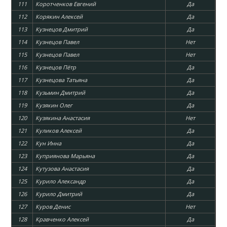
111
Коротченков Евгений
Да
112
Корякин Алексей
Да
113
Кузнецов Дмитрий
Да
114
Кузнецов Павел
Нет
115
Кузнецов Павел
Нет
116
Кузнецов Пётр
Да
117
Кузнецова Татьяна
Да
118
Кузьмин Дмитрий
Да
119
Кузякин Олег
Да
120
Кузякина Анастасия
Нет
121
Куликов Алексей
Да
122
Кун Инна
Да
123
Куприянова Марьяна
Да
124
Кутузова Анастасия
Да
125
Курило Александр
Да
126
Курило Дмитрий
Да
127
Куров Денис
Нет
128
Кравченко Алексей
Да