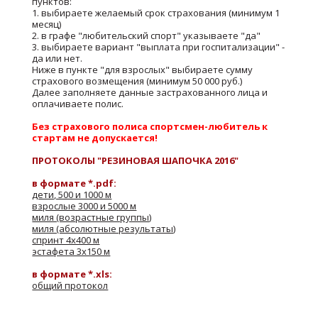
пунктов:
1. выбираете желаемый срок страхования (минимум 1
месяц)
2. в графе "любительский спорт" указываете "да"
3. выбираете вариант "выплата при госпитализации" -
да или нет.
Ниже в пункте "для взрослых" выбираете сумму
страхового возмещения (минимум 50 000 руб.)
Далее заполняете данные застрахованного лица и
оплачиваете полис.
Без страхового полиса спортсмен-любитель к
стартам не допускается!
ПРОТОКОЛЫ "РЕЗИНОВАЯ ШАПОЧКА 2016"
в формате *.pdf:
дети, 500 и 1000 м
взрослые 3000 и 5000 м
миля (возрастные группы)
миля (абсолютные результаты)
спринт 4х400 м
эстафета 3х150 м
в формате *.xls:
общий протокол