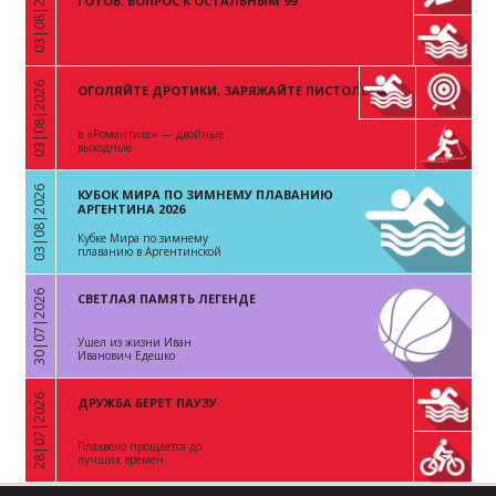
03|08|2026
«
ГОТОВ. ВОПРОС К ОСТАЛЬНЫМ 99
03|08|2026
ОГОЛЯЙТЕ ДРОТИКИ, ЗАРЯЖАЙТЕ ПИСТОЛЕТЫ
«
в «Романтике» — двойные
выходные
03|08|2026
КУБОК МИРА ПО ЗИМНЕМУ ПЛАВАНИЮ
«
АРГЕНТИНА 2026
Кубке Мира по зимнему
плаванию в Аргентинской
Республике
30|07|2026
СВЕТЛАЯ ПАМЯТЬ ЛЕГЕНДЕ
«
Ушел из жизни Иван
Иванович Едешко
28|07|2026
ДРУЖБА БЕРЕТ ПАУЗУ
«
Плаввело прощается до
лучших времен