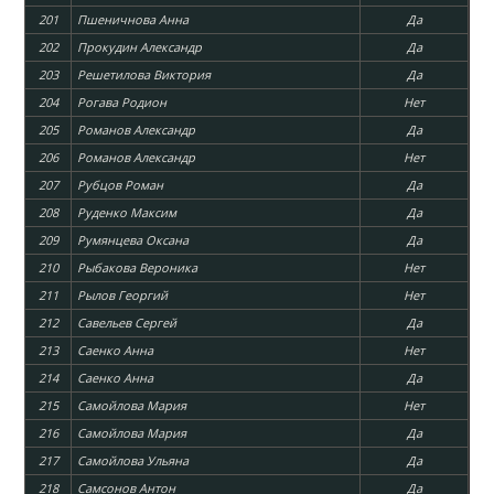
201
Пшеничнова Анна
Да
202
Прокудин Александр
Да
203
Решетилова Виктория
Да
204
Рогава Родион
Нет
205
Романов Александр
Да
206
Романов Александр
Нет
207
Рубцов Роман
Да
208
Руденко Максим
Да
209
Румянцева Оксана
Да
210
Рыбакова Вероника
Нет
211
Рылов Георгий
Нет
212
Савельев Сергей
Да
213
Саенко Анна
Нет
214
Саенко Анна
Да
215
Самойлова Мария
Нет
216
Самойлова Мария
Да
217
Самойлова Ульяна
Да
218
Самсонов Антон
Да