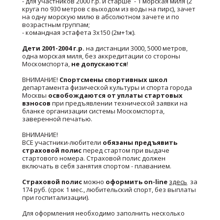
- для участников 2000 г.р. и старше - 1 морская миля (2
круга по 930 метров с выходом из воды на пирс), зачет
на одну морскую милю в абсолютном зачете и по
возрастным группам;
- командная эстафета 3х150 (2м+1ж).
Дети 2001-2004 г.р.
на дистанции 3000, 5000 метров,
одна морская миля, без аккредитации со стороны
Москомспорта,
не допускаются
!
ВНИМАНИЕ!
Спортсмены спортивных школ
департамента физической культуры и спорта города
Москвы
освобождаются от уплаты стартовых
взносов
при предъявлении технической заявки на
бланке организации системы Москомспорта,
заверенной печатью.
ВНИМАНИЕ!
ВСЕ участники-любители
обязаны предъявить
страховой полис
перед стартом при выдаче
стартового номера. Страховой полис должен
включать в себя занятия спортом - плаванием.
Страховой полис
можно
оформить on-line
здесь
за
174 руб. (срок 1 мес., любительский спорт, без выплаты
при госпитализации).
Для оформления необходимо заполнить несколько