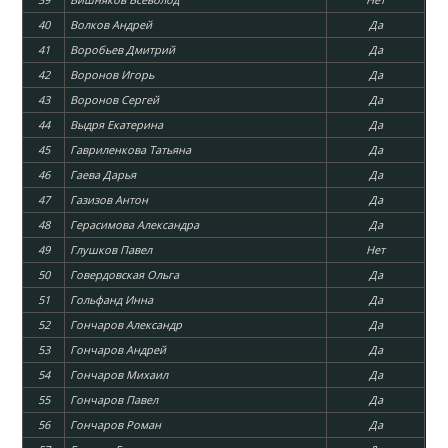
40
Волков Андрей
Да
41
Воробьев Дмитрий
Да
42
Воронов Игорь
Да
43
Воронов Сергей
Да
44
Выдря Екатерина
Да
45
Гавриленкова Татьяна
Да
46
Гаева Дарья
Да
47
Газизов Антон
Да
48
Герасимова Александра
Да
49
Глушков Павел
Нет
50
Говердовская Ольга
Да
51
Гольфанд Инна
Да
52
Гончаров Александр
Да
53
Гончаров Андрей
Да
54
Гончаров Михаил
Да
55
Гончаров Павел
Да
56
Гончаров Роман
Да