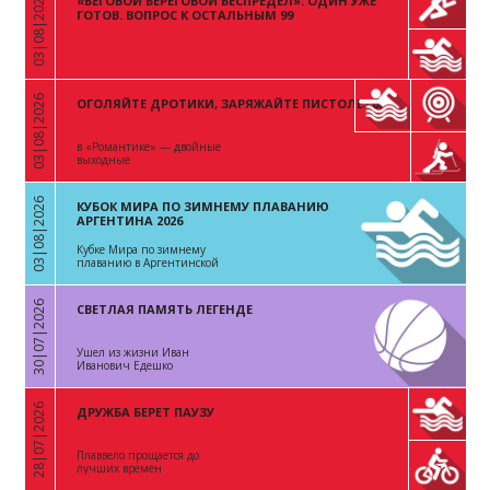
03|08|2026
«БЕГОВОЙ БЕРЕГОВОЙ БЕСПРЕДЕЛ»: ОДИН УЖЕ
«
ГОТОВ. ВОПРОС К ОСТАЛЬНЫМ 99
03|08|2026
ОГОЛЯЙТЕ ДРОТИКИ, ЗАРЯЖАЙТЕ ПИСТОЛЕТЫ
«
в «Романтике» — двойные
выходные
03|08|2026
КУБОК МИРА ПО ЗИМНЕМУ ПЛАВАНИЮ
«
АРГЕНТИНА 2026
Кубке Мира по зимнему
плаванию в Аргентинской
Республике
30|07|2026
СВЕТЛАЯ ПАМЯТЬ ЛЕГЕНДЕ
«
Ушел из жизни Иван
Иванович Едешко
28|07|2026
ДРУЖБА БЕРЕТ ПАУЗУ
«
Плаввело прощается до
лучших времен