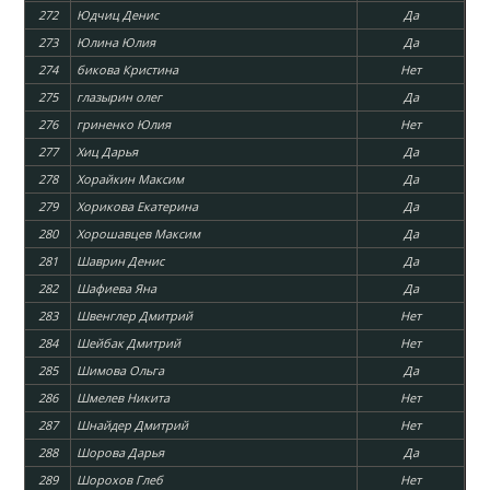
272
Юдчиц Денис
Да
273
Юлина Юлия
Да
274
бикова Кристина
Нет
275
глазырин олег
Да
276
гриненко Юлия
Нет
277
Хиц Дарья
Да
278
Хорайкин Максим
Да
279
Хорикова Екатерина
Да
280
Хорошавцев Максим
Да
281
Шаврин Денис
Да
282
Шафиева Яна
Да
283
Швенглер Дмитрий
Нет
284
Шейбак Дмитрий
Нет
285
Шимова Ольга
Да
286
Шмелев Никита
Нет
287
Шнайдер Дмитрий
Нет
288
Шорова Дарья
Да
289
Шорохов Глеб
Нет