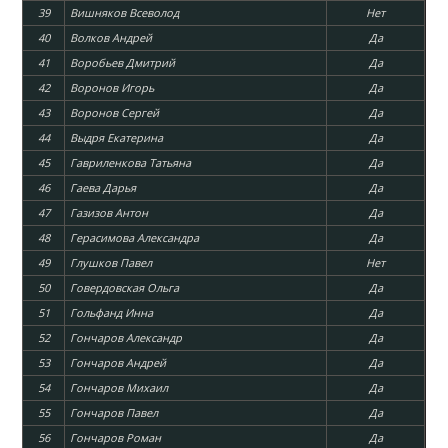
39
Вишняков Всеволод
Нет
40
Волков Андрей
Да
41
Воробьев Дмитрий
Да
42
Воронов Игорь
Да
43
Воронов Сергей
Да
44
Выдря Екатерина
Да
45
Гавриленкова Татьяна
Да
46
Гаева Дарья
Да
47
Газизов Антон
Да
48
Герасимова Александра
Да
49
Глушков Павел
Нет
50
Говердовская Ольга
Да
51
Гольфанд Инна
Да
52
Гончаров Александр
Да
53
Гончаров Андрей
Да
54
Гончаров Михаил
Да
55
Гончаров Павел
Да
56
Гончаров Роман
Да