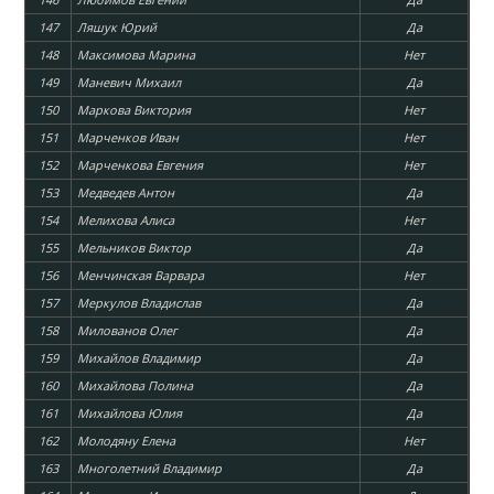
147
Ляшук Юрий
Да
148
Максимова Марина
Нет
149
Маневич Михаил
Да
150
Маркова Виктория
Нет
151
Марченков Иван
Нет
152
Марченкова Евгения
Нет
153
Медведев Антон
Да
154
Мелихова Алиса
Нет
155
Мельников Виктор
Да
156
Менчинская Варвара
Нет
157
Меркулов Владислав
Да
158
Милованов Олег
Да
159
Михайлов Владимир
Да
160
Михайлова Полина
Да
161
Михайлова Юлия
Да
162
Молодяну Елена
Нет
163
Многолетний Владимир
Да