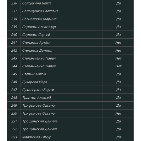
236
Солодкина Берта
Да
237
Солощенко Светлана
Да
238
Сосновских Марина
Да
239
Сорокин Александр
Да
240
Сорокин Сергей
Да
241
Степанов Артём
Нет
242
Степанов Даниил
Нет
243
Степанченко Павел
Нет
244
Степанченко Павел
Нет
245
Степин Антон
Да
246
Сухарева Надя
Да
247
Суховерхов Вадим
Да
248
Трантин Алексей
Да
249
Трифонова Оксана
Да
250
Трифонова Оксана
Нет
251
Трощинский Данила
Да
252
Трощинский Данила
Да
253
Фаломкин Тимур
Да