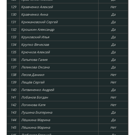
129
Кравченко Алексей
Нет
130
Кравченко Анна
Да
131
Крижановский Сергей
Да
132
Крошкин Александр
Да
133
Круковский Илья
Да
134
Крупко Вячеслав
Да
135
Крючков Алексей
Да
136
Латыпова Галия
Да
137
Леликова Оксана
Да
138
Лесов Даниил
Нет
139
Лещёв Сергей
Нет
140
Литвиненко Андрей
Да
141
Лобанов Богдан
Нет
142
Логинова Катя
Нет
143
Лушина Екатерина
Да
144
Лёшкина Марина
Да
145
Лёшкина Марина
Нет
146
Любимов Евгений
Да