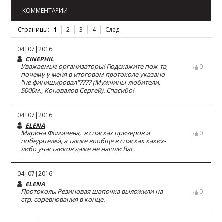
КОММЕНТАРИИ
Страницы:
1
2
3
4
След.
04|07|2016
CINEPHIL
Уважаемые организаторы! Подскажите пож-та,
0
почему у меня в итоговом протоколе указано
"не финишировал"???? (Мужчины-любители,
5000м., Коновалов Сергей). Спасибо!
04|07|2016
ELENA
Марина Фомичева, в списках призеров и
0
победителей, а также вообще в списках каких-
либо участников даже не нашли Вас.
04|07|2016
ELENA
Протоколы Резиновая шапочка выложили на
0
стр. соревнования в конце.