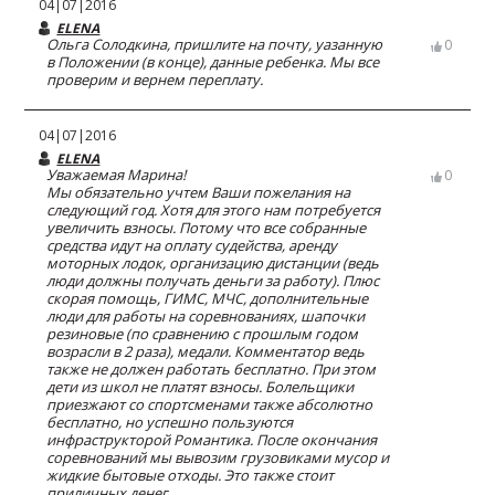
04|07|2016
ELENA
Ольга Солодкина, пришлите на почту, уазанную
0
в Положении (в конце), данные ребенка. Мы все
проверим и вернем переплату.
04|07|2016
ELENA
Уважаемая Марина!
0
Мы обязательно учтем Ваши пожелания на
следующий год. Хотя для этого нам потребуется
увеличить взносы. Потому что все собранные
средства идут на оплату судейства, аренду
моторных лодок, организацию дистанции (ведь
люди должны получать деньги за работу). Плюс
скорая помощь, ГИМС, МЧС, дополнительные
люди для работы на соревнованиях, шапочки
резиновые (по сравнению с прошлым годом
возрасли в 2 раза), медали. Комментатор ведь
также не должен работать бесплатно. При этом
дети из школ не платят взносы. Болельщики
приезжают со спортсменами также абсолютно
бесплатно, но успешно пользуются
инфраструкторой Романтика. После окончания
соревнований мы вывозим грузовиками мусор и
жидкие бытовые отходы. Это также стоит
приличных денег.