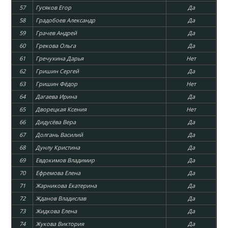
57
Гусяков Егор
Да
58
Градобоев Александр
Да
59
Грачев Андрей
Да
60
Грекова Ольга
Да
61
Гречухина Дарья
Нет
62
Гришин Сергей
Да
63
Гришин Фёдор
Нет
64
Дагаева Ирина
Да
65
Дворецкая Ксения
Нет
66
Дидусёва Вера
Да
67
Долгань Василий
Да
68
Дунлу Кристина
Да
69
Евдокимов Владимир
Да
70
Ефремова Елена
Да
71
Жарникова Екатерина
Да
72
Жданов Владислав
Да
73
Жидкова Елена
Да
74
Жукова Виктория
Да