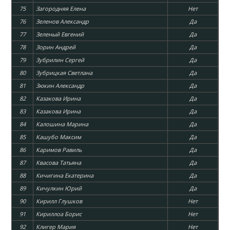
75
Загородняя Елена
Нет
76
Зеленов Александр
Да
77
Зеленый Евгений
Да
78
Зорин Андрей
Да
79
Зубрилин Сергей
Да
80
Зубрицкая Светлана
Да
81
Зюкин Александр
Да
82
Казакова Ирина
Да
83
Казакова Ирина
Да
84
Калошина Марина
Да
85
Кашубо Максим
Да
86
Каримов Равиль
Да
87
Квасова Татьяна
Да
88
Кичигина Екатерина
Да
89
Кичулкин Юрий
Да
90
Кирилл Глушков
Нет
91
Кириллоа Борис
Нет
92
Клигер Мария
Нет