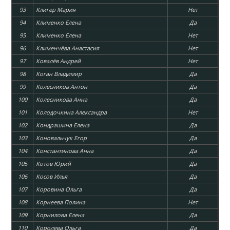
93
Клигер Мария
Нет
94
Клименко Елена
Да
95
Клименко Елена
Нет
96
Клименчёва Анастасия
Нет
97
Ковалёв Андрей
Нет
98
Коган Владимир
Да
99
Колесников Антон
Да
100
Колесникова Анна
Да
101
Колодочкина Александра
Нет
102
Кондрашина Елена
Да
103
Коновальчук Егор
Да
104
Константинова Анна
Да
105
Котов Юрий
Да
106
Косов Илья
Да
107
Коровина Ольга
Да
108
Корнеева Полина
Нет
109
Корнилова Елена
Да
110
Королева Ольга
Да