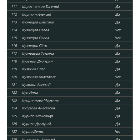
111
Коротченков Евгений
Да
112
Корякин Алексей
Да
113
Кузнецов Дмитрий
Да
114
Кузнецов Павел
Нет
115
Кузнецов Павел
Нет
116
Кузнецов Пётр
Да
117
Кузнецова Татьяна
Да
118
Кузьмин Дмитрий
Да
119
Кузякин Олег
Да
120
Кузякина Анастасия
Нет
121
Куликов Алексей
Да
122
Кун Инна
Да
123
Куприянова Марьяна
Да
124
Кутузова Анастасия
Да
125
Курило Александр
Да
126
Курило Дмитрий
Да
127
Куров Денис
Нет
128
Кравченко Алексей
Да