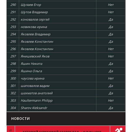
290
Шулаев Егор
Нет
291
Шутов Владимир
Нет
292
коновалов сергей
Да
293
новикова ирина
Да
294
Яковлев Владимир
Да
295
Яковлев Константин
Да
296
Яковлев Константин
Нет
297
Янишевский Яков
Нет
298
Яшин Никита
Да
299
Яшина Ольга
Да
300
чаусова ирина
Нет
301
шаповалов вадим
Да
302
шахматов анатолий
Да
303
Haultermann Philipp
Нет
304
Sharov Aleksandr
Да
НОВОСТИ