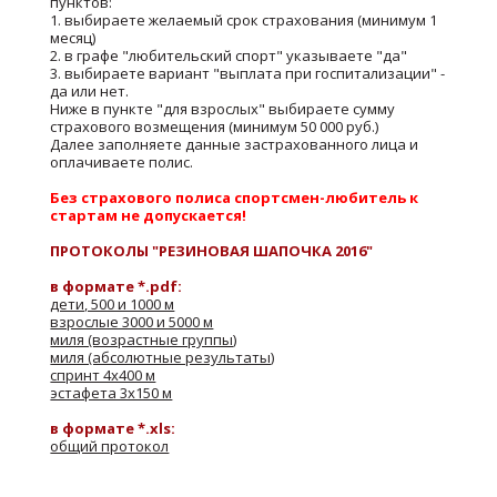
пунктов:
1. выбираете желаемый срок страхования (минимум 1
месяц)
2. в графе "любительский спорт" указываете "да"
3. выбираете вариант "выплата при госпитализации" -
да или нет.
Ниже в пункте "для взрослых" выбираете сумму
страхового возмещения (минимум 50 000 руб.)
Далее заполняете данные застрахованного лица и
оплачиваете полис.
Без страхового полиса спортсмен-любитель к
стартам не допускается!
ПРОТОКОЛЫ "РЕЗИНОВАЯ ШАПОЧКА 2016"
в формате *.pdf:
дети, 500 и 1000 м
взрослые 3000 и 5000 м
миля (возрастные группы)
миля (абсолютные результаты)
спринт 4х400 м
эстафета 3х150 м
в формате *.xls:
общий протокол