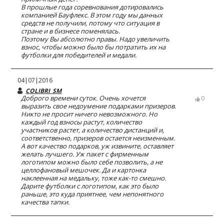
В прошлые года соревнования дотировались
компанией Бауфлекс. В этом году мы данных
средств не получили, потому что ситуация в
стране и в бизнесе поменялась.
Поэтому Вы абсолютно правы. Надо увеличить
взнос, чтобы можно было бы потратить их на
футболки для победителей и медали.
04|07|2016
COLIBRI_SM
Доброго времени суток. Очень хочется
0
выразить свое недоумение подарками призеров.
Никто не просит ничего невозможного. Но
каждый год взносы растут, количество
участников растет, а количество дистанций и,
соответственно, призеров остается неизменным.
А вот качество подарков, уж извините, оставляет
желать лучшего. Уж пакет с фирменным
логотипом можно было себе позволить, а не
целлофановый мешочек. Да и картонка
наклеенная на медальку, тоже как-то смешно.
Дарите футболки с логотипом, как это было
раньше, это куда приятнее, чем непонятного
качества тапки.