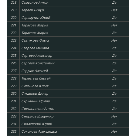
218
Самсонов Антон
Да
219
Тараев Тимур
Нет
220
Сарамутин Юрий
Да
221
Тарасова Мария
Нет
222
Тарасова Мария
Да
223
Сватикова Ольга
Нет
224
Сверлов Михаил
Да
225
Сергеев Александр
Да
226
Сергеев Константин
Да
227
Сердюк Алексей
Да
228
Терентьев Сергей
Да
229
Сивашова Юлия
Да
230
Ситдиков Динар
Да
231
Скрынник Ирина
Да
232
Сметанников Антон
Да
233
Смирнов Владимир
Нет
234
Смолевский Юрий
Да
235
Соколова Александра
Нет