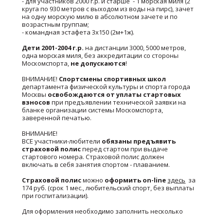
- для участников 2000 г.р. и старше - 1 морская миля (2
круга по 930 метров с выходом из воды на пирс), зачет
на одну морскую милю в абсолютном зачете и по
возрастным группам;
- командная эстафета 3х150 (2м+1ж).
Дети 2001-2004 г.р.
на дистанции 3000, 5000 метров,
одна морская миля, без аккредитации со стороны
Москомспорта,
не допускаются
!
ВНИМАНИЕ!
Спортсмены спортивных школ
департамента физической культуры и спорта города
Москвы
освобождаются от уплаты стартовых
взносов
при предъявлении технической заявки на
бланке организации системы Москомспорта,
заверенной печатью.
ВНИМАНИЕ!
ВСЕ участники-любители
обязаны предъявить
страховой полис
перед стартом при выдаче
стартового номера. Страховой полис должен
включать в себя занятия спортом - плаванием.
Страховой полис
можно
оформить on-line
здесь
за
174 руб. (срок 1 мес., любительский спорт, без выплаты
при госпитализации).
Для оформления необходимо заполнить несколько