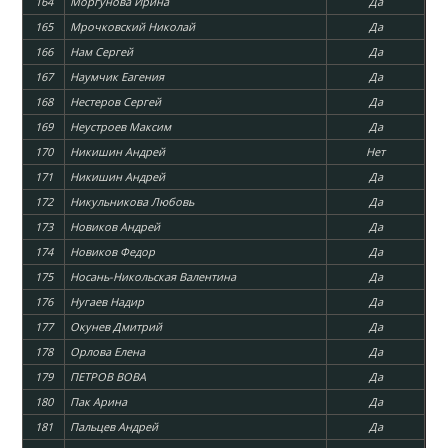
164
Моргунова Ирина
Да
165
Мрочковский Николай
Да
166
Нам Сергей
Да
167
Наумчик Еагения
Да
168
Нестеров Сергей
Да
169
Неустроев Максим
Да
170
Никишин Андрей
Нет
171
Никишин Андрей
Да
172
Никульникова Любовь
Да
173
Новиков Андрей
Да
174
Новиков Федор
Да
175
Носань-Никольская Валентина
Да
176
Нугаев Надир
Да
177
Окунев Дмитрий
Да
178
Орлова Елена
Да
179
ПЕТРОВ ВОВА
Да
180
Пак Арина
Да
181
Пальцев Андрей
Да