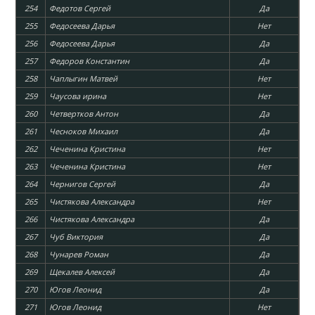
254
Федотов Сергей
Да
255
Федосеева Дарья
Нет
256
Федосеева Дарья
Да
257
Федоров Константин
Да
258
Чаплыгин Матвей
Нет
259
Чаусова ирина
Нет
260
Четвертков Антон
Да
261
Чесноков Михаил
Да
262
Чеченина Кристина
Нет
263
Чеченина Кристина
Нет
264
Чернигов Сергей
Да
265
Чистякова Александра
Нет
266
Чистякова Александра
Да
267
Чуб Виктория
Да
268
Чунарев Роман
Да
269
Щекалев Алексей
Да
270
Югов Леонид
Да
271
Югов Леонид
Нет