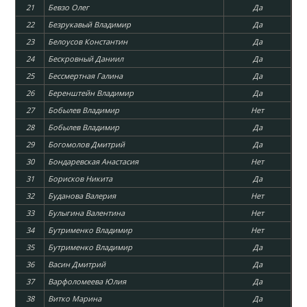
21
Бевзо Олег
Да
22
Безрукавый Владимир
Да
23
Белоусов Константин
Да
24
Бескровный Даниил
Да
25
Бессмертная Галина
Да
26
Беренштейн Владимир
Да
27
Бобылев Владимир
Нет
28
Бобылев Владимир
Да
29
Богомолов Дмитрий
Да
30
Бондаревская Анастасия
Нет
31
Борисков Никита
Да
32
Буданова Валерия
Нет
33
Булыгина Валентина
Нет
34
Бутрименко Владимир
Нет
35
Бутрименко Владимир
Да
36
Васин Дмитрий
Да
37
Варфоломеева Юлия
Да
38
Витко Марина
Да