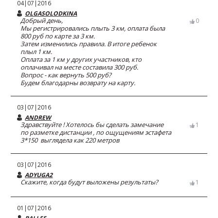
04|07|2016
OLGASOLODKINA
Добрый день,
0
Мы регистрировались плыть 3 км, оплата была
800 руб по карте за 3 км.
Затем изменились правила. В итоге ребенок
плыл 1 км.
Оплата за 1 км у других участников, кто
оплачивал на месте составила 300 руб.
Вопрос - как вернуть 500 руб?
Будем благодарны возврату на карту.
03|07|2016
ANDREW
Здравствуйте ! Хотелось бы сделать замечание
1
по разметке дистанции , по ощущениям эстафета
3*150 выглядела как 220 метров
03|07|2016
ADYUGA2
Скажите, когда будут выложены результаты?
1
01|07|2016