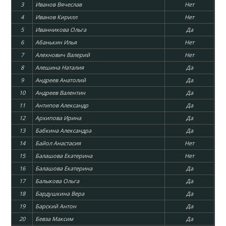
3
Иванов Вячеслав
Нет
4
Иванов Кирилл
Нет
5
Иванникова Ольга
Да
6
Абанькин Илья
Нет
7
Алехнович Валерий
Нет
8
Алешина Наталия
Да
9
Андреев Анатолий
Да
10
Андреев Валентин
Да
11
Антипов Александр
Да
12
Архипова Ирина
Да
13
Бабкина Александра
Да
14
Байол Анастасия
Нет
15
Балашова Екатерина
Нет
16
Балашова Екатерина
Да
17
Балыкова Ольга
Да
18
Бардушкина Вера
Да
19
Барский Антон
Да
20
Бевза Максим
Да