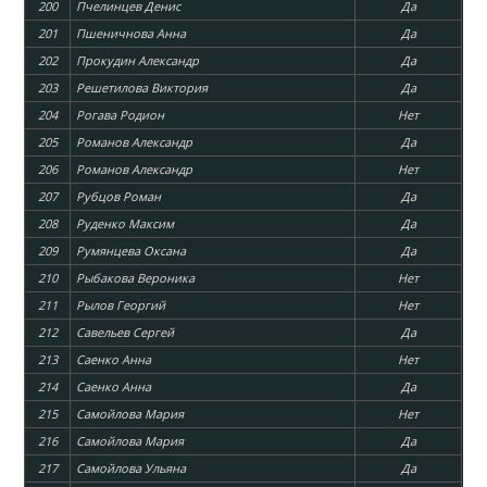
200
Пчелинцев Денис
Да
201
Пшеничнова Анна
Да
202
Прокудин Александр
Да
203
Решетилова Виктория
Да
204
Рогава Родион
Нет
205
Романов Александр
Да
206
Романов Александр
Нет
207
Рубцов Роман
Да
208
Руденко Максим
Да
209
Румянцева Оксана
Да
210
Рыбакова Вероника
Нет
211
Рылов Георгий
Нет
212
Савельев Сергей
Да
213
Саенко Анна
Нет
214
Саенко Анна
Да
215
Самойлова Мария
Нет
216
Самойлова Мария
Да
217
Самойлова Ульяна
Да