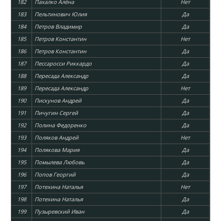
182
Пахалко Алёна
Нет
183
Пельтинович Юлия
Да
184
Петров Владимир
Да
185
Петров Константин
Нет
186
Петров Константин
Да
187
Пессаросси Риккардо
Да
188
Пересада Александр
Да
189
Пересада Александр
Нет
190
Пискунов Андрей
Да
191
Пичугин Сергей
Да
192
Полина Федоренко
Да
193
Поляков Андрей
Нет
194
Полякова Мария
Да
195
Помылева Любовь
Да
196
Попов Георгий
Да
197
Потехина Наталья
Нет
198
Потехина Наталья
Да
199
Пузыревский Иван
Да