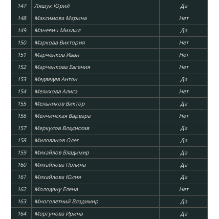
147
Ляшук Юрий
Да
148
Максимова Марина
Нет
149
Маневич Михаил
Да
150
Маркова Виктория
Нет
151
Марченков Иван
Нет
152
Марченкова Евгения
Нет
153
Медведев Антон
Да
154
Мелихова Алиса
Нет
155
Мельников Виктор
Да
156
Менчинская Варвара
Нет
157
Меркулов Владислав
Да
158
Милованов Олег
Да
159
Михайлов Владимир
Да
160
Михайлова Полина
Да
161
Михайлова Юлия
Да
162
Молодяну Елена
Нет
163
Многолетний Владимир
Да
164
Моргунова Ирина
Да