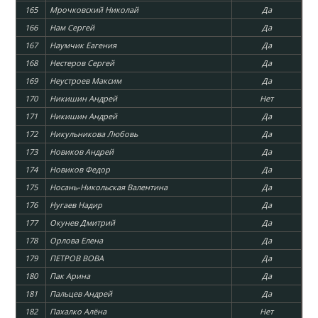
165
Мрочковский Николай
Да
166
Нам Сергей
Да
167
Наумчик Еагения
Да
168
Нестеров Сергей
Да
169
Неустроев Максим
Да
170
Никишин Андрей
Нет
171
Никишин Андрей
Да
172
Никульникова Любовь
Да
173
Новиков Андрей
Да
174
Новиков Федор
Да
175
Носань-Никольская Валентина
Да
176
Нугаев Надир
Да
177
Окунев Дмитрий
Да
178
Орлова Елена
Да
179
ПЕТРОВ ВОВА
Да
180
Пак Арина
Да
181
Пальцев Андрей
Да
182
Пахалко Алёна
Нет