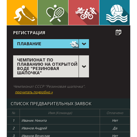
РЕГИСТРАЦИЯ
ПЛАВАНИЕ
ЧЕМПИОНАТ ПО
ПЛАВАНИЮ НА ОТКРЫТОЙ
ВОДЕ "РЕЗИНОВАЯ
ШАПОЧКА"
Чемпионат СССР "Резиновая шапочка".
прочитать подробно »
СПИСОК ПРЕДВАРИТЕЛЬНЫХ ЗАЯВОК
№
Имя (Команда)
Оплачено
1
Иваник Никита
Нет
2
Иванов Андрей
Да
3
Иванов Вячеслав
Нет