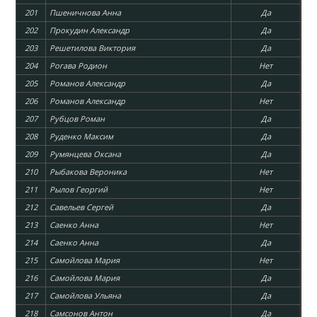
201
Пшеничнова Анна
Да
202
Прокудин Александр
Да
203
Решетилова Виктория
Да
204
Рогава Родион
Нет
205
Романов Александр
Да
206
Романов Александр
Нет
207
Рубцов Роман
Да
208
Руденко Максим
Да
209
Румянцева Оксана
Да
210
Рыбакова Вероника
Нет
211
Рылов Георгий
Нет
212
Савельев Сергей
Да
213
Саенко Анна
Нет
214
Саенко Анна
Да
215
Самойлова Мария
Нет
216
Самойлова Мария
Да
217
Самойлова Ульяна
Да
218
Самсонов Антон
Да