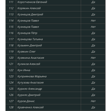
111
Коротченков Евгений
Да
112
Корякин Алексей
Да
113
Кузнецов Дмитрий
Да
114
Кузнецов Павел
Нет
115
Кузнецов Павел
Нет
116
Кузнецов Пётр
Да
117
Кузнецова Татьяна
Да
118
Кузьмин Дмитрий
Да
119
Кузякин Олег
Да
120
Кузякина Анастасия
Нет
121
Куликов Алексей
Да
122
Кун Инна
Да
123
Куприянова Марьяна
Да
124
Кутузова Анастасия
Да
125
Курило Александр
Да
126
Курило Дмитрий
Да
127
Куров Денис
Нет
128
Кравченко Алексей
Да