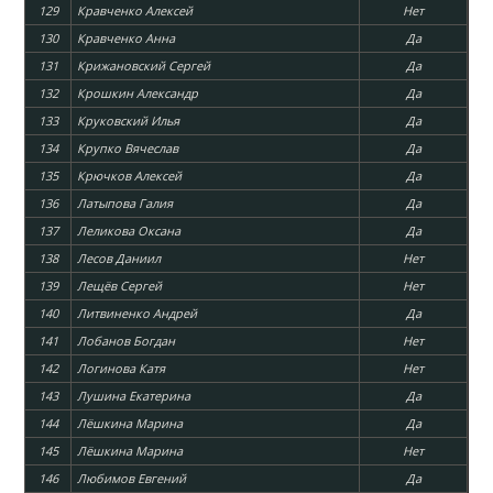
129
Кравченко Алексей
Нет
130
Кравченко Анна
Да
131
Крижановский Сергей
Да
132
Крошкин Александр
Да
133
Круковский Илья
Да
134
Крупко Вячеслав
Да
135
Крючков Алексей
Да
136
Латыпова Галия
Да
137
Леликова Оксана
Да
138
Лесов Даниил
Нет
139
Лещёв Сергей
Нет
140
Литвиненко Андрей
Да
141
Лобанов Богдан
Нет
142
Логинова Катя
Нет
143
Лушина Екатерина
Да
144
Лёшкина Марина
Да
145
Лёшкина Марина
Нет
146
Любимов Евгений
Да