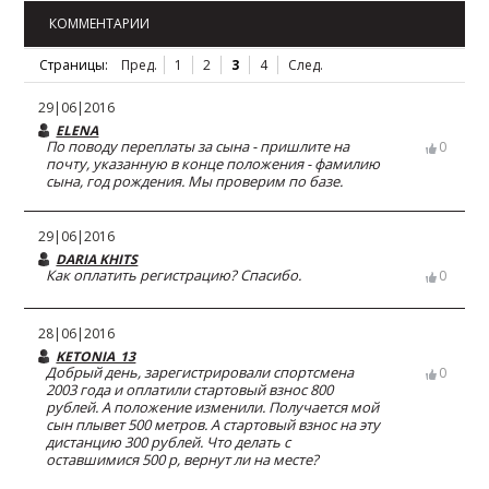
КОММЕНТАРИИ
Страницы:
Пред.
1
2
3
4
След.
29|06|2016
ELENA
По поводу переплаты за сына - пришлите на
0
почту, указанную в конце положения - фамилию
сына, год рождения. Мы проверим по базе.
29|06|2016
DARIA KHITS
Как оплатить регистрацию? Спасибо.
0
28|06|2016
KETONIA_13
Добрый день, зарегистрировали спортсмена
0
2003 года и оплатили стартовый взнос 800
рублей. А положение изменили. Получается мой
сын плывет 500 метров. А стартовый взнос на эту
дистанцию 300 рублей. Что делать с
оставшимися 500 р, вернут ли на месте?