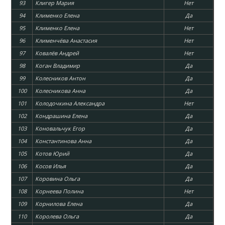
93
Клигер Мария
Нет
94
Клименко Елена
Да
95
Клименко Елена
Нет
96
Клименчёва Анастасия
Нет
97
Ковалёв Андрей
Нет
98
Коган Владимир
Да
99
Колесников Антон
Да
100
Колесникова Анна
Да
101
Колодочкина Александра
Нет
102
Кондрашина Елена
Да
103
Коновальчук Егор
Да
104
Константинова Анна
Да
105
Котов Юрий
Да
106
Косов Илья
Да
107
Коровина Ольга
Да
108
Корнеева Полина
Нет
109
Корнилова Елена
Да
110
Королева Ольга
Да