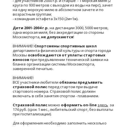
- для участников 2000 г.р. и старше - 1 морская миля (2
круга по 930 метров с выходом из воды на пирс), зачет
на одну морскую милю в абсолютном зачете и по
возрастным группам;
- командная эстафета 3х150 (2м+1ж).
Дети 2001-2004 г.р.
на дистанции 3000, 5000 метров,
одна морская миля, без аккредитации со стороны
Москомспорта,
не допускаются
!
ВНИМАНИЕ!
Спортсмены спортивных школ
департамента физической культуры и спорта города
Москвы
освобождаются от уплаты стартовых
взносов
при предъявлении технической заявки на
бланке организации системы Москомспорта,
заверенной печатью.
ВНИМАНИЕ!
ВСЕ участники-любители
обязаны предъявить
страховой полис
перед стартом при выдаче
стартового номера. Страховой полис должен
включать в себя занятия спортом - плаванием.
Страховой полис
можно
оформить on-line
здесь
за
174 руб. (срок 1 мес., любительский спорт, без выплаты
при госпитализации).
Для оформления необходимо заполнить несколько