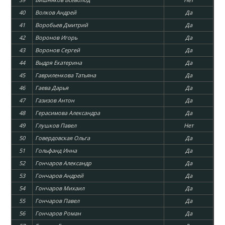
40
Волков Андрей
Да
41
Воробьев Дмитрий
Да
42
Воронов Игорь
Да
43
Воронов Сергей
Да
44
Выдря Екатерина
Да
45
Гавриленкова Татьяна
Да
46
Гаева Дарья
Да
47
Газизов Антон
Да
48
Герасимова Александра
Да
49
Глушков Павел
Нет
50
Говердовская Ольга
Да
51
Гольфанд Инна
Да
52
Гончаров Александр
Да
53
Гончаров Андрей
Да
54
Гончаров Михаил
Да
55
Гончаров Павел
Да
56
Гончаров Роман
Да