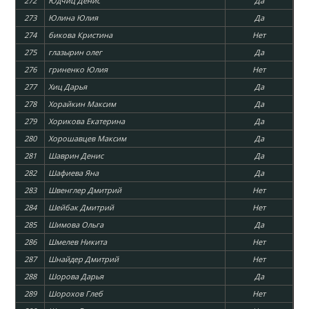
272
Юдчиц Денис
Да
273
Юлина Юлия
Да
274
бикова Кристина
Нет
275
глазырин олег
Да
276
гриненко Юлия
Нет
277
Хиц Дарья
Да
278
Хорайкин Максим
Да
279
Хорикова Екатерина
Да
280
Хорошавцев Максим
Да
281
Шаврин Денис
Да
282
Шафиева Яна
Да
283
Швенглер Дмитрий
Нет
284
Шейбак Дмитрий
Нет
285
Шимова Ольга
Да
286
Шмелев Никита
Нет
287
Шнайдер Дмитрий
Нет
288
Шорова Дарья
Да
289
Шорохов Глеб
Нет