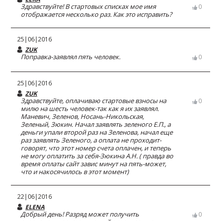
Здравствуйте! В стартовых списках мое имя
0
отображается несколько раз. Как это исправить?
25|06|2016
ZUK
Поправка-заявлял пять человек.
0
25|06|2016
ZUK
Здравствуйте, оплачиваю стартовые взносы на
0
милю на шесть человек-так как я их заявлял.
Маневич, Зеленов, Носань-Никольская,
Зеленый, Зюкин. Начал заявлять зеленого Е.П., а
деньги упали второй раз на Зеленова, начал еще
раз заявлять Зеленого, а оплата не проходит-
говорят, что этот номер счета оплачен, и теперь
не могу оплатить за себя-Зюкина А.Н. ( правда во
время оплаты сайт завис минут на пять-может,
что и накосячилось в этот момент)
22|06|2016
ELENA
Добрый день! Разряд может получить
0