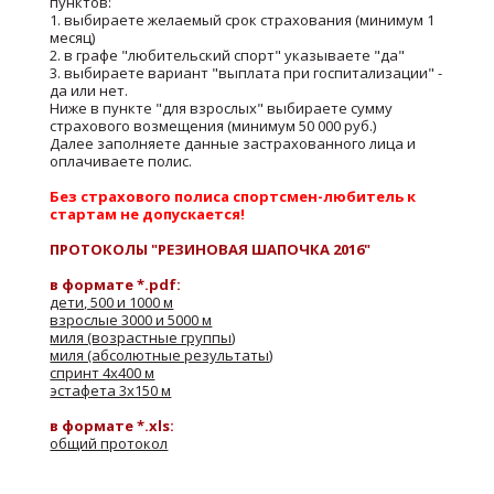
пунктов:
1. выбираете желаемый срок страхования (минимум 1
месяц)
2. в графе "любительский спорт" указываете "да"
3. выбираете вариант "выплата при госпитализации" -
да или нет.
Ниже в пункте "для взрослых" выбираете сумму
страхового возмещения (минимум 50 000 руб.)
Далее заполняете данные застрахованного лица и
оплачиваете полис.
Без страхового полиса спортсмен-любитель к
стартам не допускается!
ПРОТОКОЛЫ "РЕЗИНОВАЯ ШАПОЧКА 2016"
в формате *.pdf:
дети, 500 и 1000 м
взрослые 3000 и 5000 м
миля (возрастные группы)
миля (абсолютные результаты)
спринт 4х400 м
эстафета 3х150 м
в формате *.xls:
общий протокол