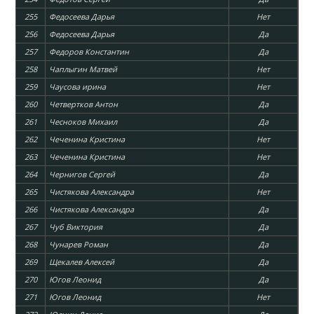
255
Федосеева Дарья
Нет
256
Федосеева Дарья
Да
257
Федоров Константин
Да
258
Чаплыгин Матвей
Нет
259
Чаусова ирина
Нет
260
Четвертков Антон
Да
261
Чесноков Михаил
Да
262
Чеченина Кристина
Нет
263
Чеченина Кристина
Нет
264
Чернигов Сергей
Да
265
Чистякова Александра
Нет
266
Чистякова Александра
Да
267
Чуб Виктория
Да
268
Чунарев Роман
Да
269
Щекалев Алексей
Да
270
Югов Леонид
Да
271
Югов Леонид
Нет