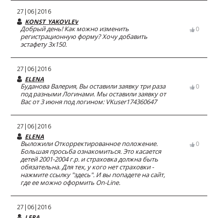
27|06|2016
KONST_YAKOVLEV
Добрый день! Как можно изменить
0
регистрационную форму? Хочу добавить
эстафету 3х150.
27|06|2016
ELENA
Буданова Валерия, Вы оставили заявку три раза
0
под разными Логинами. Мы оставили заявку от
Вас от 3 июня под логином: VKuser174360647
27|06|2016
ELENA
Выложили Откорректированное положение.
0
Большая просьба ознакомиться. Это касается
детей 2001-2004 г.р. и страховка должна быть
обязательна. Для тех, у кого нет страховки -
нажмите ссылку "здесь". И вы попадете на сайт,
где ее можно оформить On-Line.
27|06|2016
LERA