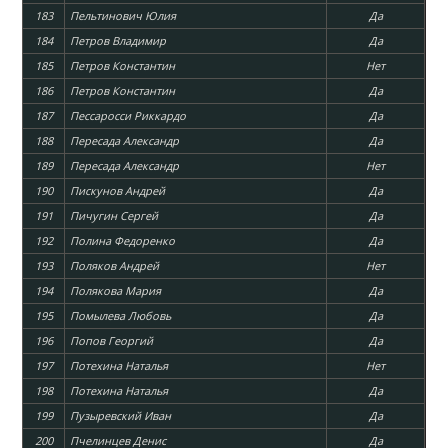
183
Пельтинович Юлия
Да
184
Петров Владимир
Да
185
Петров Константин
Нет
186
Петров Константин
Да
187
Пессаросси Риккардо
Да
188
Пересада Александр
Да
189
Пересада Александр
Нет
190
Пискунов Андрей
Да
191
Пичугин Сергей
Да
192
Полина Федоренко
Да
193
Поляков Андрей
Нет
194
Полякова Мария
Да
195
Помылева Любовь
Да
196
Попов Георгий
Да
197
Потехина Наталья
Нет
198
Потехина Наталья
Да
199
Пузыревский Иван
Да
200
Пчелинцев Денис
Да