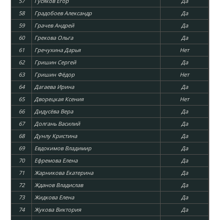
57
Гусяков Егор
Да
58
Градобоев Александр
Да
59
Грачев Андрей
Да
60
Грекова Ольга
Да
61
Гречухина Дарья
Нет
62
Гришин Сергей
Да
63
Гришин Фёдор
Нет
64
Дагаева Ирина
Да
65
Дворецкая Ксения
Нет
66
Дидусёва Вера
Да
67
Долгань Василий
Да
68
Дунлу Кристина
Да
69
Евдокимов Владимир
Да
70
Ефремова Елена
Да
71
Жарникова Екатерина
Да
72
Жданов Владислав
Да
73
Жидкова Елена
Да
74
Жукова Виктория
Да