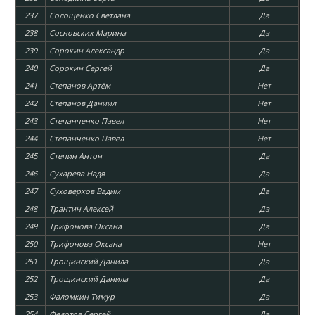
237
Солощенко Светлана
Да
238
Сосновских Марина
Да
239
Сорокин Александр
Да
240
Сорокин Сергей
Да
241
Степанов Артём
Нет
242
Степанов Даниил
Нет
243
Степанченко Павел
Нет
244
Степанченко Павел
Нет
245
Степин Антон
Да
246
Сухарева Надя
Да
247
Суховерхов Вадим
Да
248
Трантин Алексей
Да
249
Трифонова Оксана
Да
250
Трифонова Оксана
Нет
251
Трощинский Данила
Да
252
Трощинский Данила
Да
253
Фаломкин Тимур
Да
254
Федотов Сергей
Да