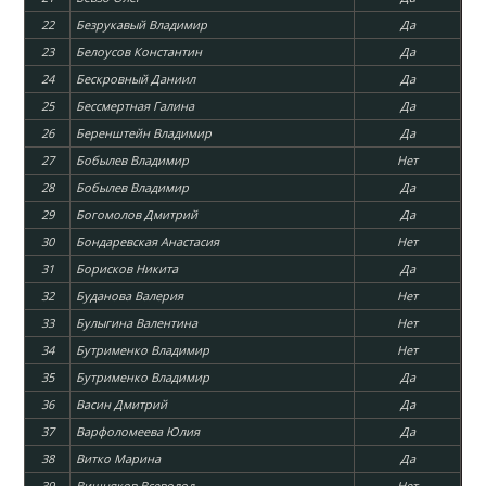
22
Безрукавый Владимир
Да
23
Белоусов Константин
Да
24
Бескровный Даниил
Да
25
Бессмертная Галина
Да
26
Беренштейн Владимир
Да
27
Бобылев Владимир
Нет
28
Бобылев Владимир
Да
29
Богомолов Дмитрий
Да
30
Бондаревская Анастасия
Нет
31
Борисков Никита
Да
32
Буданова Валерия
Нет
33
Булыгина Валентина
Нет
34
Бутрименко Владимир
Нет
35
Бутрименко Владимир
Да
36
Васин Дмитрий
Да
37
Варфоломеева Юлия
Да
38
Витко Марина
Да
39
Вишняков Всеволод
Нет