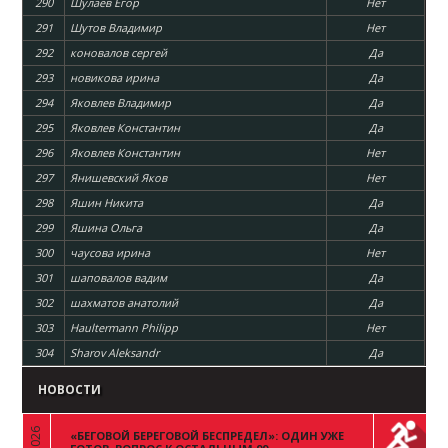
290
Шулаев Егор
Нет
291
Шутов Владимир
Нет
292
коновалов сергей
Да
293
новикова ирина
Да
294
Яковлев Владимир
Да
295
Яковлев Константин
Да
296
Яковлев Константин
Нет
297
Янишевский Яков
Нет
298
Яшин Никита
Да
299
Яшина Ольга
Да
300
чаусова ирина
Нет
301
шаповалов вадим
Да
302
шахматов анатолий
Да
303
Haultermann Philipp
Нет
304
Sharov Aleksandr
Да
НОВОСТИ
«БЕГОВОЙ БЕРЕГОВОЙ БЕСПРЕДЕЛ»: ОДИН УЖЕ