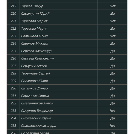
219
Тараев Тимур
Нет
220
Сарамутин Юрий
Да
221
Тарасова Мария
Нет
222
Тарасова Мария
Да
223
Сватикова Ольга
Нет
224
Сверлов Михаил
Да
225
Сергеев Александр
Да
226
Сергеев Константин
Да
227
Сердюк Алексей
Да
228
Терентьев Сергей
Да
229
Сивашова Юлия
Да
230
Ситдиков Динар
Да
231
Скрынник Ирина
Да
232
Сметанников Антон
Да
233
Смирнов Владимир
Нет
234
Смолевский Юрий
Да
235
Соколова Александра
Нет
236
Солодкина Берта
Да