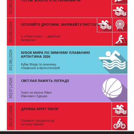
03|08|2026
«
ГОТОВ. ВОПРОС К ОСТАЛЬНЫМ 99
03|08|2026
ОГОЛЯЙТЕ ДРОТИКИ, ЗАРЯЖАЙТЕ ПИСТОЛЕТЫ
«
в «Романтике» — двойные
выходные
03|08|2026
КУБОК МИРА ПО ЗИМНЕМУ ПЛАВАНИЮ
«
АРГЕНТИНА 2026
Кубке Мира по зимнему
плаванию в Аргентинской
Республике
30|07|2026
СВЕТЛАЯ ПАМЯТЬ ЛЕГЕНДЕ
«
Ушел из жизни Иван
Иванович Едешко
28|07|2026
ДРУЖБА БЕРЕТ ПАУЗУ
«
Плаввело прощается до
лучших времен