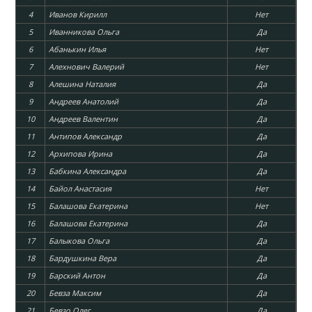
4
Иванов Кирилл
Нет
5
Иванникова Ольга
Да
6
Абанькин Илья
Нет
7
Алехнович Валерий
Нет
8
Алешина Наталия
Да
9
Андреев Анатолий
Да
10
Андреев Валентин
Да
11
Антипов Александр
Да
12
Архипова Ирина
Да
13
Бабкина Александра
Да
14
Байол Анастасия
Нет
15
Балашова Екатерина
Нет
16
Балашова Екатерина
Да
17
Балыкова Ольга
Да
18
Бардушкина Вера
Да
19
Барский Антон
Да
20
Бевза Максим
Да
21
Бевзо Олег
Да