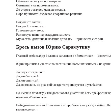
Объявление вы уже посмотрели.
Сомнения уже посомневались.
До старта осталось меньше месяца.
Пора принимать взрослое спортивное решение.
Покупайте ласты.
Покупайте лопатки.
Готовьте силу воли.
Резиновую шапочку выдадим на месте.
Мужество, дыхание и желание доплыть — приносите с собой.
Брось вызов Юрию Сарамутину
Главный амбассадор больших заплывов в «Романтике» — известный
Юрий принимал участие во всех наших больших заплывах на длинн
Да, звучит страшно.
Да, он быстрый.
Да, он опытный.
Да, возможно, он уже сейчас где-то тренируется и улыбается.
Но именно поэтому у каждого нового участника есть прекрасная 
пловцам «Романтика».
Победить — сложно. Приехать и попробовать — уже достойно. Не 
важные дела».