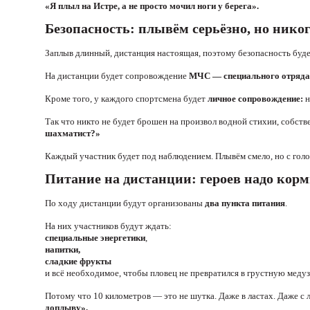
«Я плыл на Истре, а не просто мочил ноги у берега».
Безопасность: плывём серьёзно, но никог
Заплыв длинный, дистанция настоящая, поэтому безопасность буде
На дистанции будет сопровождение
МЧС — специального отряда
Кроме того, у каждого спортсмена будет
личное сопровождение:
н
Так что никто не будет брошен на произвол водной стихии, собст
шахматист?»
Каждый участник будет под наблюдением. Плывём смело, но с голо
Питание на дистанции: героев надо кор
По ходу дистанции будут организованы
два пункта питания
.
На них участников будут ждать:
специальные энергетики
,
напитки,
сладкие фрукты
и всё необходимое, чтобы пловец не превратился в грустную меду
Потому что 10 километров — это не шутка. Даже в ластах. Даже с 
доплыву».