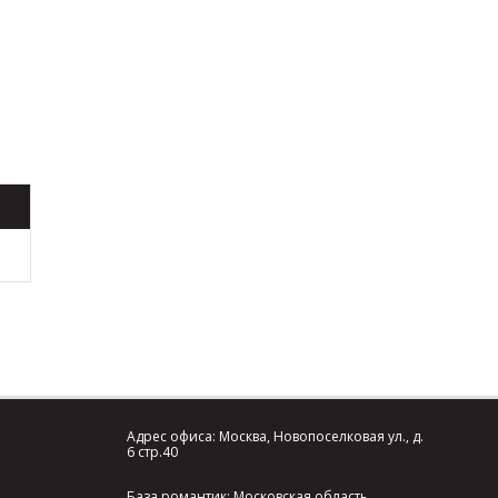
Адрес офиса: Москва, Новопоселковая ул., д.
6 стр.40
База романтик: Московская область,