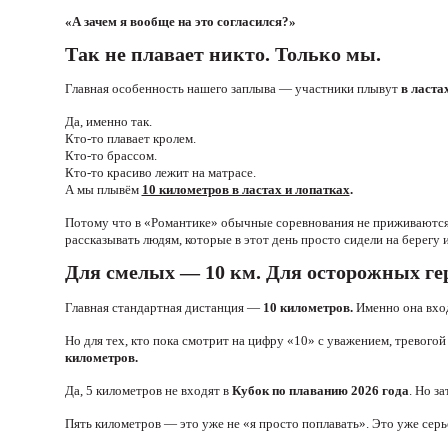
«А зачем я вообще на это согласился?»
Так не плавает никто. Только мы.
Главная особенность нашего заплыва — участники плывут
в ласта
Да, именно так.
Кто-то плавает кролем.
Кто-то брассом.
Кто-то красиво лежит на матрасе.
А мы плывём
10 километров в ластах и лопатках
.
Потому что в «Романтике» обычные соревнования не приживаются. 
рассказывать людям, которые в этот день просто сидели на берегу 
Для смелых — 10 км. Для осторожных ге
Главная стандартная дистанция —
1
0 километров.
Именно она вхо
Но для тех, кто пока смотрит на цифру «10» с уважением, тревог
километров.
Да, 5 километров не входят в
Кубок по плаванию 2026 года
. Но з
Пять километров — это уже не «я просто поплавать». Это уже сер