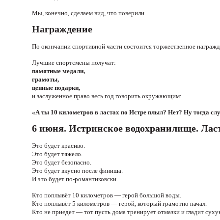
Мы, конечно, сделаем вид, что поверили.
Награждение
По окончании спортивной части состоится торжественное награжд
Лучшие спортсмены получат:
памятные медали,
грамоты,
ценные подарки,
и заслуженное право весь год говорить окружающим:
«А ты 10 километров в ластах по Истре плыл? Нет? Ну тогда с
6 июня. Истринское водохранилище. Ласт
Это будет красиво.
Это будет тяжело.
Это будет безопасно.
Это будет вкусно после финиша.
И это будет по-романтиковски.
Кто поплывёт 10 километров — герой большой воды.
Кто поплывёт 5 километров — герой, который грамотно начал.
Кто не приедет — тот пусть дома тренирует отмазки и гладит сух