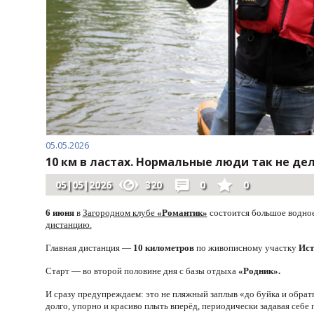
05.05.2026
10 км в ластах. Нормальные люди так не де
05|05|2026
320
0
0
6 июня
в
Загородном клубе
«Романтик»
состоится большое водно
дистанцию.
Главная дистанция —
10 километров
по живописному участку
Ист
Старт — во второй половине дня с базы отдыха
«Родник».
И сразу предупреждаем: это не пляжный заплыв «до буйка и обратн
долго, упорно и красиво плыть вперёд, периодически задавая себе