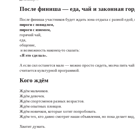
После финиша — еда, чай и законная гор
После финиша участников будет ждать зона отдыха с разной едой
пироги с повидлом,
пироги с изюмом,
горячий чай,
еда,
общение,
и возможность наконец-то сказать:
«Я это сделал».
А если сил останется мало — можно просто сидеть, молча пить чай 
считается культурной программой.
Кого ждём
Ждём мальчиков.
Ждём девочек.
Ждём спортсменов разных возрастов.
Ждём опытных пловцов.
Ждём новичков, которые хотят попробовать.
Ждём тех, кто давно смотрит наши объявления, но пока делает вид,
Хватит думать.