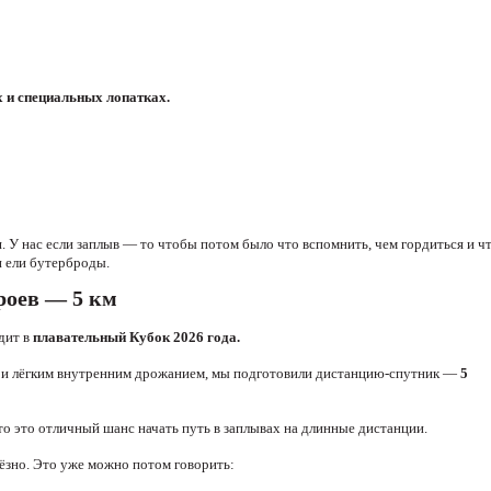
х и специальных лопатках.
У нас если заплыв — то чтобы потом было что вспомнить, чем гордиться и ч
и ели бутерброды.
роев — 5 км
дит в
плавательный Кубок 2026 года.
ой и лёгким внутренним дрожанием, мы подготовили дистанцию-спутник —
5
ато это отличный шанс начать путь в заплывах на длинные дистанции.
ьёзно. Это уже можно потом говорить: