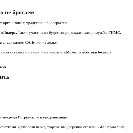
о не бросаем
т организована традиционно и серьёзно.
 «Лидер».
Также участников будет сопровождать катер службы
ГИМС.
а специальном САПе или на лодке.
венной усталости и внезапных мыслей:
«Может, я всё-таки больше
вой.
мить
зу посреди Истринского водохранилища.
лопатками. Даже если перед стартом вы уверенно сказали:
«Да нормально,