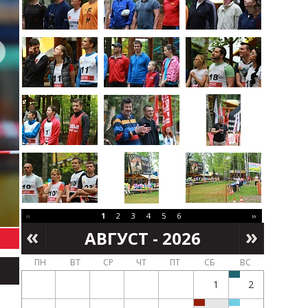
‹‹
1
2
3
4
5
6
››
АВГУСТ - 2026
ПН
ВТ
СР
ЧТ
ПТ
СБ
ВС
1
2