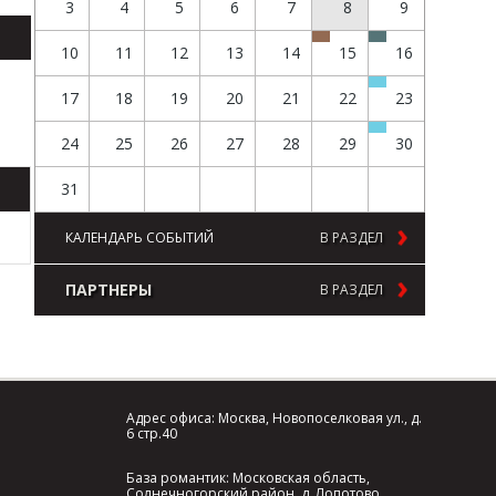
3
4
5
6
7
8
9
10
11
12
13
14
15
16
17
18
19
20
21
22
23
24
25
26
27
28
29
30
31
КАЛЕНДАРЬ СОБЫТИЙ
В РАЗДЕЛ
ПАРТНЕРЫ
В РАЗДЕЛ
Адрес офиса: Москва, Новопоселковая ул., д.
6 стр.40
База романтик: Московская область,
Солнечногорский район, д. Лопотово