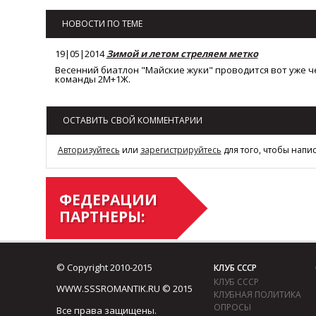
НОВОСТИ ПО ТЕМЕ
19|05|2014
Зимой и летом стреляем метко
Весенний биатлон "Майские жуки" проводится вот уже че
команды 2М+1Ж.
ОСТАВИТЬ СВОЙ КОММЕНТАРИИ
Авторизуйтесь
или
зарегистрируйтесь
для того, чтобы напи
ФЕДЕРАЦИИ
ПАРТНЕРЫ:
© Copyright 2010-2015
КЛУБ СССР
КЛУБ СССР
WWW.SSSROMANTIK.RU © 2015
КЛУБНАЯ ПОЛИТИКА
ОПРОСЫ
Все права защищены.