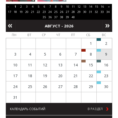
‹‹
1
2
3
4
5
6
7
8
9
10
11
12
13
14
15
16
››
17
18
19
20
21
22
23
24
25
26
27
28
29
30
31
32
33
34
35
36
37
38
39
40
АВГУСТ - 2026
ПН
ВТ
СР
ЧТ
ПТ
СБ
ВС
1
2
3
4
5
6
7
8
9
10
11
12
13
14
15
16
17
18
19
20
21
22
23
24
25
26
27
28
29
30
31
КАЛЕНДАРЬ СОБЫТИЙ
В РАЗДЕЛ