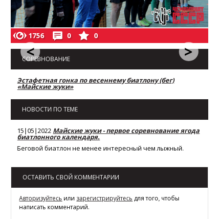
1756
0
0
<
>
СОРЕВНОВАНИЕ
Эстафетная гонка по весеннему биатлону (бег)
«Майские жуки»
НОВОСТИ ПО ТЕМЕ
15|05|2022
Майские жуки - первое соревнование ягода
биатлонного календаря.
Беговой биатлон не менее интересный чем лыжный.
ОСТАВИТЬ СВОЙ КОММЕНТАРИИ
Авторизуйтесь
или
зарегистрируйтесь
для того, чтобы
написать комментарий.