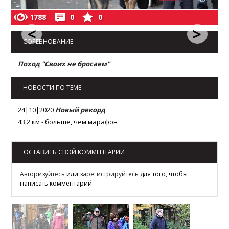
1788
0
0
<
>
СОРЕВНОВАНИЕ
Поход "Своих не бросаем"
НОВОСТИ ПО ТЕМЕ
24|10|2020
Новый рекорд
43,2 км - больше, чем марафон
ОСТАВИТЬ СВОЙ КОММЕНТАРИИ
Авторизуйтесь
или
зарегистрируйтесь
для того, чтобы
написать комментарий.