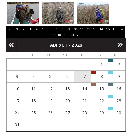
‹‹
1
2
3
4
5
6
7
8
9
10
11
12
13
14
15
16
››
17
18
19
20
21
АВГУСТ - 2026
ПН
ВТ
СР
ЧТ
ПТ
СБ
ВС
1
2
3
4
5
6
7
8
9
10
11
12
13
14
15
16
17
18
19
20
21
22
23
24
25
26
27
28
29
30
31