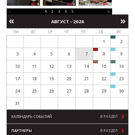
‹‹
1
2
3
4
5
››
АВГУСТ - 2026
ПН
ВТ
СР
ЧТ
ПТ
СБ
ВС
1
2
3
4
5
6
7
8
9
10
11
12
13
14
15
16
17
18
19
20
21
22
23
24
25
26
27
28
29
30
31
КАЛЕНДАРЬ СОБЫТИЙ
В РАЗДЕЛ
ПАРТНЕРЫ
В РАЗДЕЛ