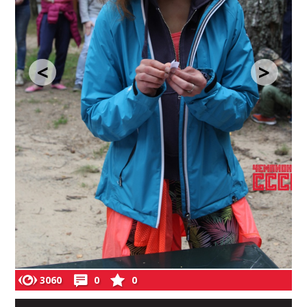
<
>
3060
0
0