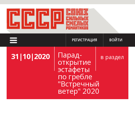
РЕГИСТРАЦИЯ
ВОЙТИ
Парад-
31|10|2020
в раздел
открытие
эстафеты
по гребле
"Встречный
ветер" 2020