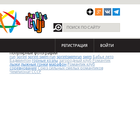
РЕГИСТРАЦИЯ
ВОЙТИ
Популярные фотографии
run
sprint
sprint-swim-run
sprintswimrun
swim
Бабье лето
Бадминтон
горные козлы
загородный клуб Романтик
лыжи
лыжные гонки
марафон
Романтик клуб
соревнование
Союз сильных смелых романтиков
Чемпионат СССР