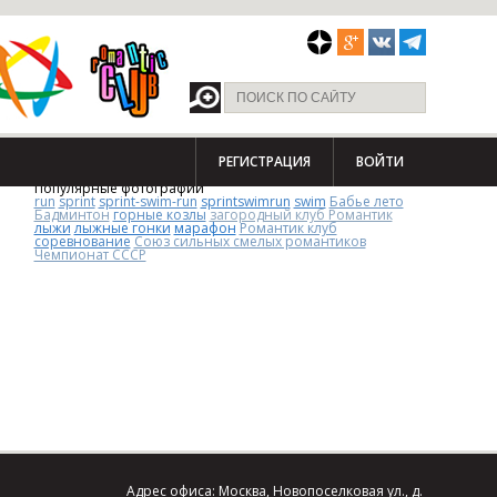
РЕГИСТРАЦИЯ
ВОЙТИ
Популярные фотографии
run
sprint
sprint-swim-run
sprintswimrun
swim
Бабье лето
Бадминтон
горные козлы
загородный клуб Романтик
лыжи
лыжные гонки
марафон
Романтик клуб
соревнование
Союз сильных смелых романтиков
Чемпионат СССР
Адрес офиса: Москва, Новопоселковая ул., д.