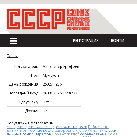
РЕГИСТРАЦИЯ
ВОЙТИ
Блоги
Пользователь:
Александр Ерофеев
Пол:
Мужской
День рождения:
25.05.1956
Последний вход:
06.08.2026 16:36:22
В друзьях у:
нет
Друзья:
нет
Популярные фотографии
run
sprint
sprint-swim-run
sprintswimrun
swim
Бабье лето
Бадминтон
горные козлы
загородный клуб Романтик
лыжи
лыжные гонки
марафон
Романтик клуб
соревнование
Союз