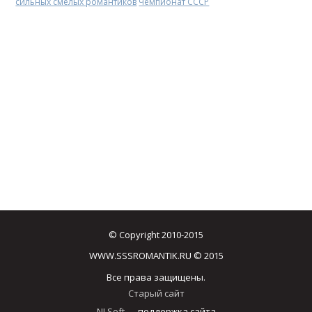
сильных смелых романтиков
Чемпионат СССР
© Copyright 2010-2015
WWW.SSSROMANTIK.RU © 2015
Все права защищены.
Старый сайт
NJ Soft
— поддержка сайта