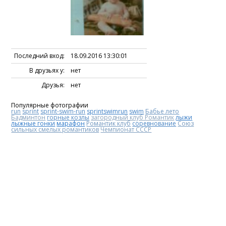
Последний вход:
18.09.2016 13:30:01
В друзьях у:
нет
Друзья:
нет
Популярные фотографии
run
sprint
sprint-swim-run
sprintswimrun
swim
Бабье лето
Бадминтон
горные козлы
загородный клуб Романтик
лыжи
лыжные гонки
марафон
Романтик клуб
соревнование
Союз
сильных смелых романтиков
Чемпионат СССР