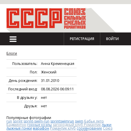
РЕГИСТРАЦИЯ
ВОЙТИ
Блоги
Пользователь:
Анна Кременецкая
Пол:
Женский
День рождения:
31.01.2010
Последний вход:
08.08.2026 06:09:11
В друзьях у:
нет
Друзья:
нет
Популярные фотографии
run
sprint
sprint-swim-run
sprintswimrun
swim
Бабье лето
Бадминтон
горные козлы
загородный клуб Романтик
лыжи
лыжные гонки
марафон
Романтик клуб
соревнование
Союз