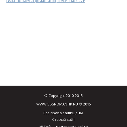
сильных смелых романтиков
Чемпионат СССР
© Copyright 2010-2015
WWW.SSSROMANTIK.RU © 2015
Все права защищены.
Старый сайт
NJ Soft
— поддержка сайта