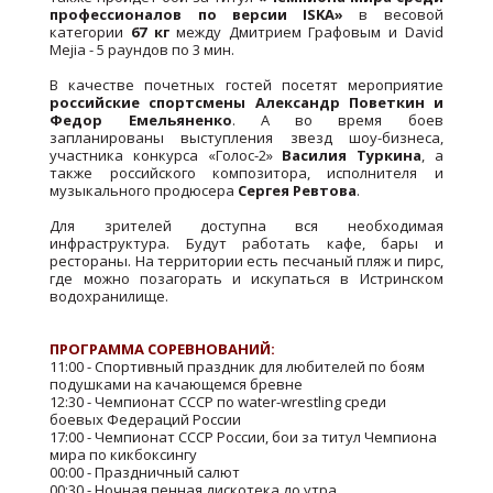
профессионалов по версии ISKA»
в весовой
категории
67 кг
между Дмитрием Графовым и David
Mejia - 5 раундов по 3 мин.
В качестве почетных гостей посетят мероприятие
российские спортсмены Александр Поветкин и
Федор Емельяненко
. А во время боев
запланированы выступления звезд шоу-бизнеса,
участника конкурса «Голос-2»
Василия Туркина
, а
также российского композитора, исполнителя и
музыкального продюсера
Сергея Ревтова
.
Для зрителей доступна вся необходимая
инфраструктура. Будут работать кафе, бары и
рестораны. На территории есть песчаный пляж и пирс,
где можно позагорать и искупаться в Истринском
водохранилище.
ПРОГРАММА СОРЕВНОВАНИЙ:
11:00 - Спортивный праздник для любителей по боям
подушками на качающемся бревне
12:30 - Чемпионат СССР по water-wrestling среди
боевых Федераций России
17:00 - Чемпионат СССР России, бои за титул Чемпиона
мира по кикбоксингу
00:00 - Праздничный салют
00:30 - Ночная пенная дискотека до утра