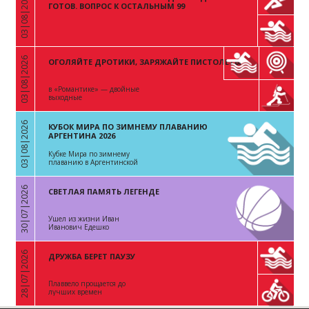
03|08|2026
«
ГОТОВ. ВОПРОС К ОСТАЛЬНЫМ 99
03|08|2026
ОГОЛЯЙТЕ ДРОТИКИ, ЗАРЯЖАЙТЕ ПИСТОЛЕТЫ
«
в «Романтике» — двойные
выходные
03|08|2026
КУБОК МИРА ПО ЗИМНЕМУ ПЛАВАНИЮ
«
АРГЕНТИНА 2026
Кубке Мира по зимнему
плаванию в Аргентинской
Республике
30|07|2026
СВЕТЛАЯ ПАМЯТЬ ЛЕГЕНДЕ
«
Ушел из жизни Иван
Иванович Едешко
28|07|2026
ДРУЖБА БЕРЕТ ПАУЗУ
«
Плаввело прощается до
лучших времен