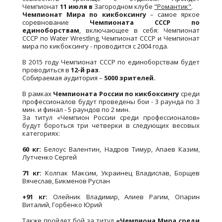
Чемпионат
11 июля в
Загородном клубе
"Романтик"
.
Чемпионат Мира по кикбоксингу
– самое яркое
соревнование
Чемпионата СССР по
единоборствам
, включающее в себя: Чемпионат
СССР по Water Wrestling, Чемпионат СССР и Чемпионат
мира по кикбоксингу - проводится с 2004 года.
В 2015 году Чемпионат СССР по единоборствам будет
проводиться в
12-й раз
.
Собираемая аудитория –
5000 зрителей.
В рамках
Чемпионата России по кикбоксингу
среди
профессионалов будут проведены бои - 3 раунда по 3
мин. и финал - 5 раундов по 2 мин.
За титул «Чемпион России среди профессионалов»
будут бороться три четверки в следующих весовых
категориях:
60 кг:
Белоус Валентин, Надров Тимур, Апаев Казим,
Лутченко Сергей
71 кг:
Колпак Максим, Украинец Владислав, Борщев
Вячеслав, Бикменов Руслан
+91 кг:
Олейник Владимир, Алиев Рагим, Опарин
Виталий, Горбенко Юрий
Также пройдет бой за титул
«Чемпиона Мира среди