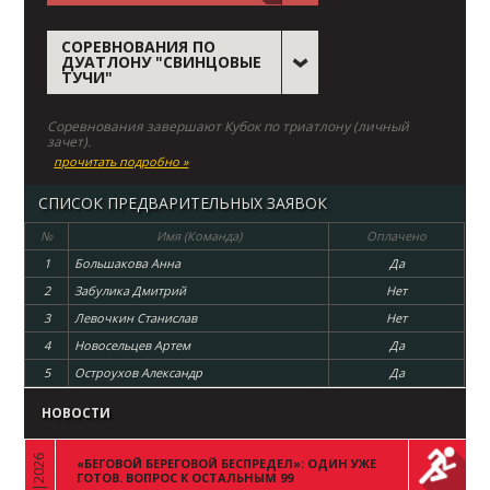
СОРЕВНОВАНИЯ ПО
ДУАТЛОНУ "СВИНЦОВЫЕ
ТУЧИ"
Соревнования завершают Кубок по триатлону (личный
зачет).
прочитать подробно »
СПИСОК ПРЕДВАРИТЕЛЬНЫХ ЗАЯВОК
№
Имя (Команда)
Оплачено
1
Большакова Анна
Да
2
Забулика Дмитрий
Нет
3
Левочкин Станислав
Нет
4
Новосельцев Артем
Да
5
Остроухов Александр
Да
НОВОСТИ
«БЕГОВОЙ БЕРЕГОВОЙ БЕСПРЕДЕЛ»: ОДИН УЖЕ
«
ГОТОВ. ВОПРОС К ОСТАЛЬНЫМ 99