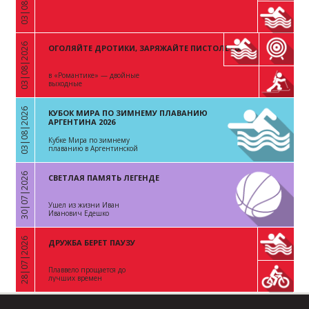
03|08|2026
03|08|2026
ОГОЛЯЙТЕ ДРОТИКИ, ЗАРЯЖАЙТЕ ПИСТОЛЕТЫ
«
в «Романтике» — двойные
выходные
03|08|2026
КУБОК МИРА ПО ЗИМНЕМУ ПЛАВАНИЮ
«
АРГЕНТИНА 2026
Кубке Мира по зимнему
плаванию в Аргентинской
Республике
30|07|2026
СВЕТЛАЯ ПАМЯТЬ ЛЕГЕНДЕ
«
Ушел из жизни Иван
Иванович Едешко
28|07|2026
ДРУЖБА БЕРЕТ ПАУЗУ
«
Плаввело прощается до
лучших времен