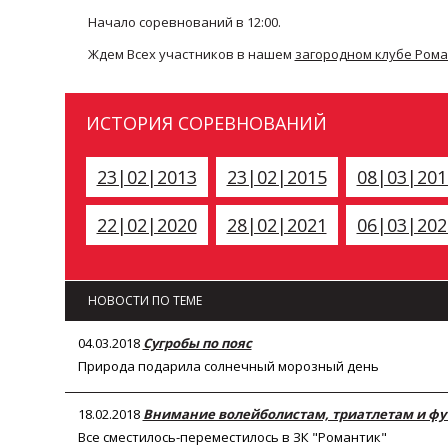
Начало соревнований в 12:00.
Ждем Всех участников в нашем
загородном клубе Ром
ИСТОРИЯ СОРЕВНОВАНИЙ
23|02|2013
23|02|2015
08|03|201
22|02|2020
28|02|2021
06|03|202
НОВОСТИ ПО ТЕМЕ
04.03.2018
Сугробы по пояс
Природа подарила солнечный морозный день
18.02.2018
Внимание волейболистам, триатлетам и фу
Все сместилось-переместилось в ЗК "Романтик"