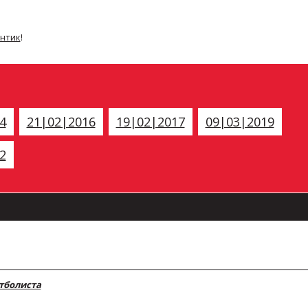
антик
!
4
21|02|2016
19|02|2017
09|03|2019
2
тболиста