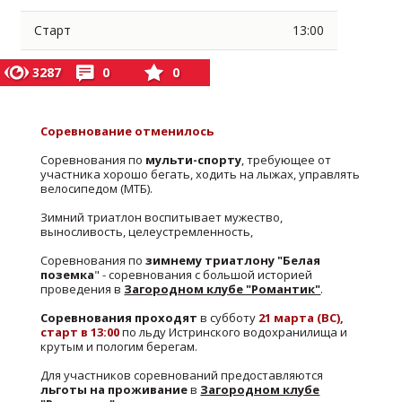
Старт
13:00
3287
0
0
Соревнование отменилось
Соревнования по
мульти-спорту
, требующее от
участника хорошо бегать, ходить на лыжах, управлять
велосипедом (МТБ).
Зимний триатлон воспитывает мужество,
выносливость, целеустремленность,
Соревнования по
зимнему триатлону "Белая
поземка
" - соревнования с большой историей
проведения в
Загородном клубе "Романтик"
.
Соревнования проходят
в субботу
21 марта (ВС),
старт в 13:00
по льду Истринского водохранилища и
крутым и пологим берегам.
Для участников соревнований предоставляются
льготы на проживание
в
Загородном клубе