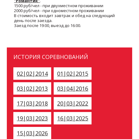
"Романтик"
.
1500 руб/чел - при двухместном проживании
2000 руб/чел - при одноместном проживании
В стоимость входит завтрак и обед на следующий
день после заезда.
Заезд после 19:00, выезд до 16:00.
ИСТОРИЯ СОРЕВНОВАНИЙ
02|02|2014
01|02|2015
03|02|2013
03|04|2016
17|03|2018
20|03|2022
19|03|2023
16|03|2025
15|03|2026