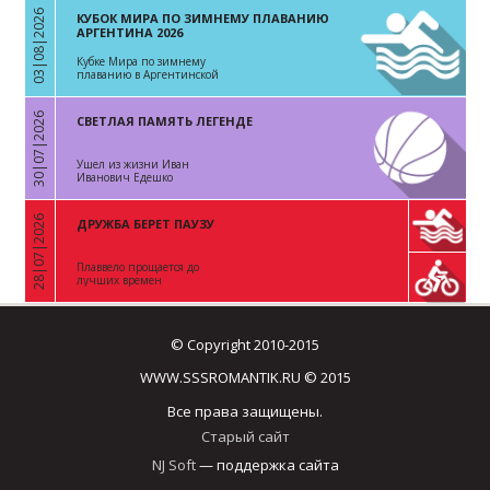
03|08|2026
КУБОК МИРА ПО ЗИМНЕМУ ПЛАВАНИЮ
«
АРГЕНТИНА 2026
Кубке Мира по зимнему
плаванию в Аргентинской
Республике
30|07|2026
СВЕТЛАЯ ПАМЯТЬ ЛЕГЕНДЕ
«
Ушел из жизни Иван
Иванович Едешко
28|07|2026
ДРУЖБА БЕРЕТ ПАУЗУ
«
Плаввело прощается до
лучших времен
© Copyright 2010-2015
WWW.SSSROMANTIK.RU © 2015
Все права защищены.
Старый сайт
NJ Soft
— поддержка сайта