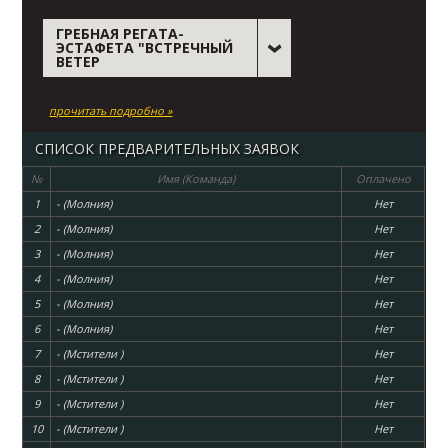
ГРЕБНАЯ РЕГАТА-
ЭСТАФЕТА "ВСТРЕЧНЫЙ
ВЕТЕР
прочитать подробно »
СПИСОК ПРЕДВАРИТЕЛЬНЫХ ЗАЯВОК
№
Имя (Команда)
Оплачено
1
- (Молния)
Нет
2
- (Молния)
Нет
3
- (Молния)
Нет
4
- (Молния)
Нет
5
- (Молния)
Нет
6
- (Молния)
Нет
7
- (Мстители )
Нет
8
- (Мстители )
Нет
9
- (Мстители )
Нет
10
- (Мстители )
Нет