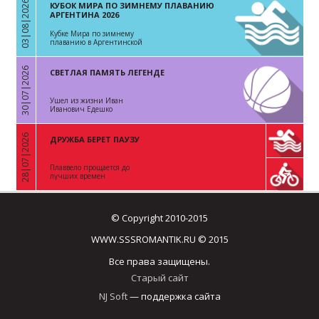
03|08|2026
КУБОК МИРА ПО ЗИМНЕМУ ПЛАВАНИЮ
«
АРГЕНТИНА 2026
Кубке Мира по зимнему
плаванию в Аргентинской
Республике
30|07|2026
СВЕТЛАЯ ПАМЯТЬ ЛЕГЕНДЕ
«
Ушел из жизни Иван
Иванович Едешко
28|07|2026
ДРУЖБА БЕРЕТ ПАУЗУ
«
Плаввело прощается до
лучших времен
© Copyright 2010-2015
WWW.SSSROMANTIK.RU © 2015
Все права защищены.
Старый сайт
NJ Soft
— поддержка сайта