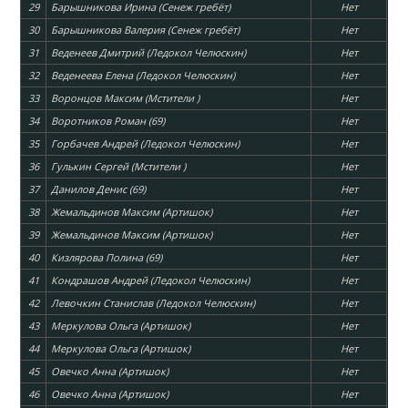
29
Барышникова Ирина (Сенеж гребёт)
Нет
30
Барышникова Валерия (Сенеж гребёт)
Нет
31
Веденеев Дмитрий (Ледокол Челюскин)
Нет
32
Веденеева Елена (Ледокол Челюскин)
Нет
33
Воронцов Максим (Мстители )
Нет
34
Воротников Роман (69)
Нет
35
Горбачев Андрей (Ледокол Челюскин)
Нет
36
Гулькин Сергей (Мстители )
Нет
37
Данилов Денис (69)
Нет
38
Жемальдинов Максим (Артишок)
Нет
39
Жемальдинов Максим (Артишок)
Нет
40
Кизлярова Полина (69)
Нет
41
Кондрашов Андрей (Ледокол Челюскин)
Нет
42
Левочкин Станислав (Ледокол Челюскин)
Нет
43
Меркулова Ольга (Артишок)
Нет
44
Меркулова Ольга (Артишок)
Нет
45
Овечко Анна (Артишок)
Нет
46
Овечко Анна (Артишок)
Нет