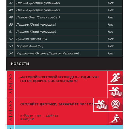
47
Овечко Дмитрий (Артишок)
Нет
48
Овечко Дмитрий (Артишок)
Нет
49
Павлов Олег (Сенеж гребёт)
Нет
50
Пешков Юрий (Артишок)
Нет
51
Пешков Юрий (Артишок)
Нет
52
Пушков Никита (69)
Нет
53
Тюрина Анна (69)
Нет
54
Черкашина Оксана (Ледокол Челюскин)
Нет
НОВОСТИ
03|08|2026
«БЕГОВОЙ БЕРЕГОВОЙ БЕСПРЕДЕЛ»: ОДИН УЖЕ
«
ГОТОВ. ВОПРОС К ОСТАЛЬНЫМ 99
03|08|2026
ОГОЛЯЙТЕ ДРОТИКИ, ЗАРЯЖАЙТЕ ПИСТОЛЕТЫ
«
в «Романтике» — двойные
выходные