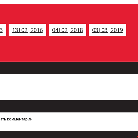
3
13|02|2016
04|02|2018
03|03|2019
сать комментарий.
В РАЗДЕЛ