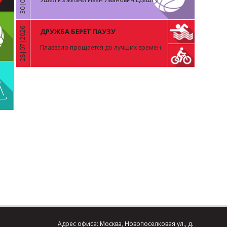
28|07|2026
ДРУЖБА БЕРЕТ ПАУЗУ
«
Плаввело прощается до лучших времен
Адрес офиса: Москва, Новопоселковая ул., д.