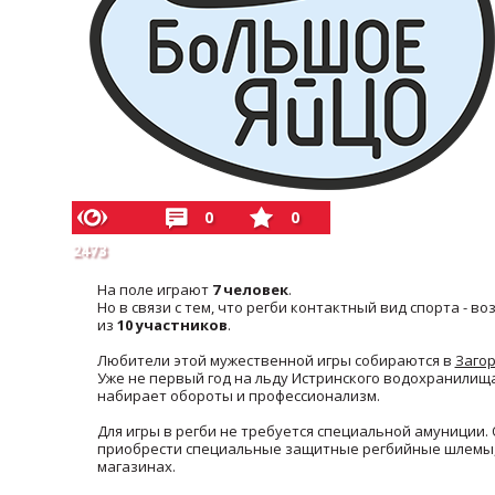
0
0
2473
На поле играют
7 человек
.
Но в связи с тем, что регби контактный вид спорта -
из
10 участников
.
Любители этой мужественной игры собираются в
Загор
Уже не первый год на льду Истринского водохранилища
набирает обороты и профессионализм.
Для игры в регби не требуется специальной амуниции. 
приобрести специальные защитные регбийные шлемы, 
магазинах.