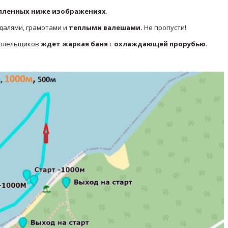
пленных ниже изображениях
.
едалями, грамотами и
теплыми валешами.
Не пропусти!
болельщиков
ждет жаркая баня
с
охлаждающей прорубью
.