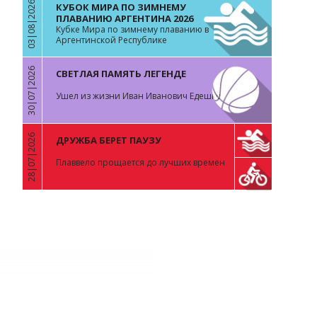
03|08|2026
КУБОК МИРА ПО ЗИМНЕМУ
«
ПЛАВАНИЮ АРГЕНТИНА 2026
Кубке Мира по зимнему плаванию в
Аргентинской Республике
30|07|2026
СВЕТЛАЯ ПАМЯТЬ ЛЕГЕНДЕ
«
Ушел из жизни Иван Иванович Едешко
28|07|2026
ДРУЖБА БЕРЕТ ПАУЗУ
«
Плаввело прощается до лучших времен