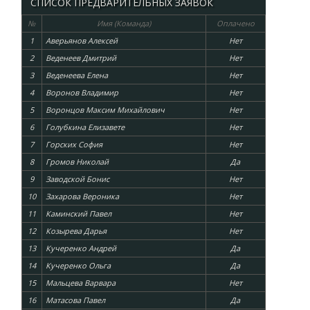
СПИСОК ПРЕДВАРИТЕЛЬНЫХ ЗАЯВОК
№
Имя (Команда)
Оплачено
1
Аверьянов Алексей
Нет
2
Веденеев Дмитрий
Нет
3
Веденеева Елена
Нет
4
Воронов Владимир
Нет
5
Воронцов Максим Михайлович
Нет
6
Голубкина Елизавете
Нет
7
Горских София
Нет
8
Громов Николай
Да
9
Заводской Бонис
Нет
10
Захарова Вероника
Нет
11
Каминский Павел
Нет
12
Козырева Дарья
Нет
13
Кучеренко Андрей
Да
14
Кучеренко Ольга
Да
15
Мальцева Варвара
Нет
16
Матасова Павел
Да