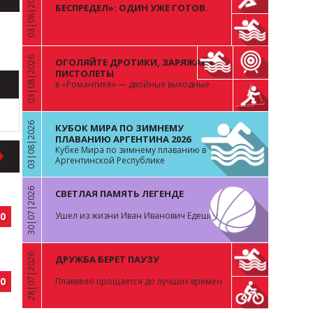
03|08|2026
«
БЕСПРЕДЕЛ»: ОДИН УЖЕ ГОТОВ.
ВОПРОС К ОСТАЛЬНЫМ 99
03|08|2026
ОГОЛЯЙТЕ ДРОТИКИ, ЗАРЯЖАЙТЕ
«
ПИСТОЛЕТЫ
в «Романтике» — двойные выходные
03|08|2026
КУБОК МИРА ПО ЗИМНЕМУ
«
ПЛАВАНИЮ АРГЕНТИНА 2026
Кубке Мира по зимнему плаванию в
Аргентинской Республике
30|07|2026
СВЕТЛАЯ ПАМЯТЬ ЛЕГЕНДЕ
«
0
Ушел из жизни Иван Иванович Едешко
28|07|2026
ДРУЖБА БЕРЕТ ПАУЗУ
«
0
Плаввело прощается до лучших времен