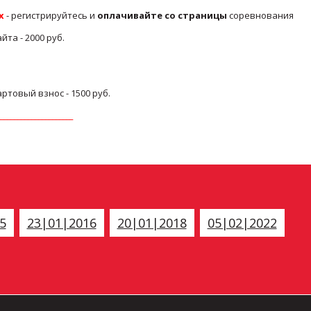
х
- регистрируйтесь и
оплачивайте со страницы
соревнования
та - 2000 руб.
ртовый взнос - 1500 руб.
____________________
5
23|01|2016
20|01|2018
05|02|2022