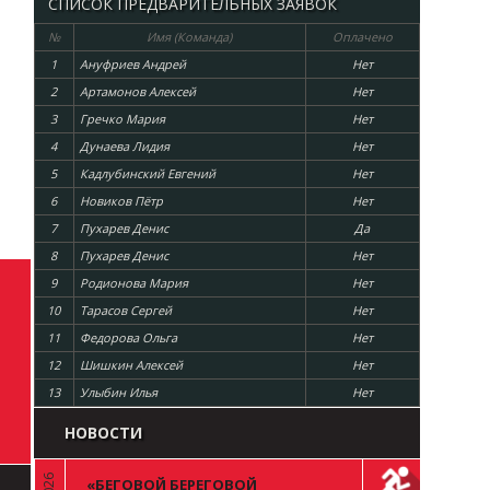
СПИСОК ПРЕДВАРИТЕЛЬНЫХ ЗАЯВОК
№
Имя (Команда)
Оплачено
1
Ануфриев Андрей
Нет
2
Артамонов Алексей
Нет
3
Гречко Мария
Нет
4
Дунаева Лидия
Нет
5
Кадлубинский Евгений
Нет
6
Новиков Пётр
Нет
7
Пухарев Денис
Да
8
Пухарев Денис
Нет
9
Родионова Мария
Нет
10
Тарасов Сергей
Нет
11
Федорова Ольга
Нет
12
Шишкин Алексей
Нет
13
Улыбин Илья
Нет
НОВОСТИ
«БЕГОВОЙ БЕРЕГОВОЙ