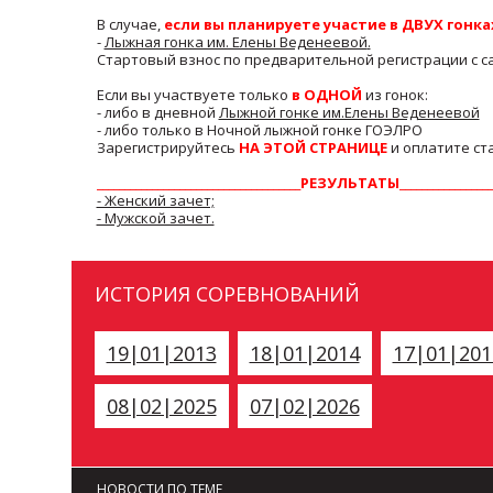
В случае,
если вы планируете участие в ДВУХ гонка
-
Лыжная гонка им. Елены Веденеевой
.
Стартовый взнос по предварительной регистрации с сай
Если вы участвуете только
в ОДНОЙ
из гонок:
- либо в дневной
Лыжной гонке им.Елены Веденеевой
- либо только в Ночной лыжной гонке ГОЭЛРО
Зарегистрируйтесь
НА ЭТОЙ СТРАНИЦЕ
и оплатите ста
_____________________________________РЕЗУЛЬТАТЫ__________________
- Женский зачет;
- Мужской зачет.
ИСТОРИЯ СОРЕВНОВАНИЙ
19|01|2013
18|01|2014
17|01|201
08|02|2025
07|02|2026
НОВОСТИ ПО ТЕМЕ