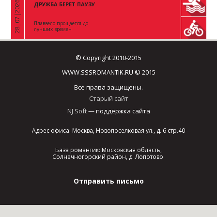
28|07|2026
ДРУЖБА БЕРЕТ ПАУЗУ
«
Плаввело прощается до
лучших времен
© Copyright 2010-2015
WWW.SSSROMANTIK.RU © 2015
Все права защищены.
Старый сайт
NJ Soft
— поддержка сайта
Адрес офиса: Москва, Новопоселковая ул., д. 6 стр.40
База романтик: Московская область,
Солнечногорский район, д. Лопотово
Отправить письмо