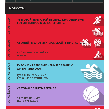
НОВОСТИ
03|08|2026
«БЕГОВОЙ БЕРЕГОВОЙ БЕСПРЕДЕЛ»: ОДИН УЖЕ
«
ГОТОВ. ВОПРОС К ОСТАЛЬНЫМ 99
03|08|2026
ОГОЛЯЙТЕ ДРОТИКИ, ЗАРЯЖАЙТЕ ПИСТОЛЕТЫ
«
в «Романтике» — двойные
выходные
03|08|2026
КУБОК МИРА ПО ЗИМНЕМУ ПЛАВАНИЮ
«
АРГЕНТИНА 2026
Кубке Мира по зимнему
плаванию в Аргентинской
Республике
30|07|2026
СВЕТЛАЯ ПАМЯТЬ ЛЕГЕНДЕ
«
Ушел из жизни Иван
Иванович Едешко