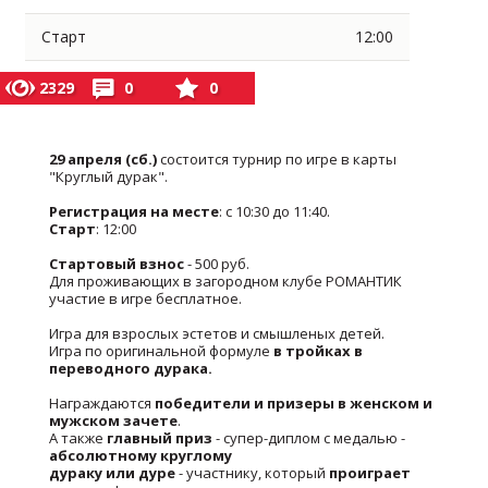
Старт
12:00
2329
0
0
29 апреля (сб.)
состоится турнир по игре в карты
"Круглый дурак".
Регистрация на месте
: с 10:30 до 11:40.
Старт
: 12:00
Стартовый взнос
- 500 руб.
Для проживающих в загородном клубе РОМАНТИК
участие в игре бесплатное.
Игра для взрослых эстетов и смышленых детей.
Игра по оригинальной формуле
в тройках в
переводного дурака.
Награждаются
победители и призеры в женском и
мужском зачете
.
А также
главный приз
- супер-диплом с медалью -
абсолютному круглому
дураку или дуре
- участнику, который
проиграет