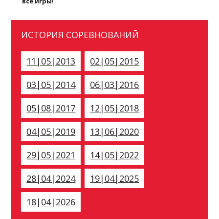
все игры
!
ИСТОРИЯ СОРЕВНОВАНИЙ
11|05|2013
02|05|2015
03|05|2014
06|03|2016
05|08|2017
12|05|2018
04|05|2019
13|06|2020
29|05|2021
14|05|2022
28|04|2024
19|04|2025
18|04|2026