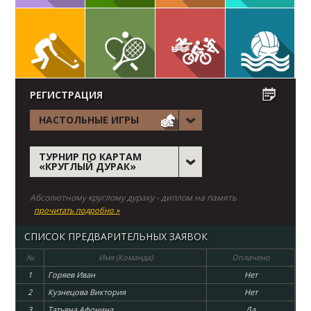
РЕГИСТРАЦИЯ
НАСТОЛЬНЫЕ ИГРЫ
ТУРНИР ПО КАРТАМ
«КРУГЛЫЙ ДУРАК»
Абсолютному круглому дураку - диплом на память
прочитать подробно »
СПИСОК ПРЕДВАРИТЕЛЬНЫХ ЗАЯВОК
№
Имя (Команда)
Оплачено
1
Горяев Иван
Нет
2
Кузнецова Виктория
Нет
3
Татьяна Афонина
Да