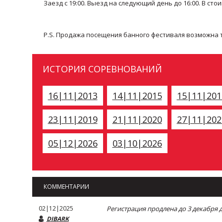
Заезд с 19:00. Выезд на следующий день до 16:00. В ст
P.S. Продажа посещения банного фестиваля возможна 
ИСТОРИЯ СОРЕВНОВАНИЙ
16|11|2013
14|11|2015
15|11|201
23|11|2019
21|11|2020
27|11|202
05|12|2026
03|10|2026
КОММЕНТАРИИ
02|12|2025
Регистрация продлена до 3 декабря д
DIBARK