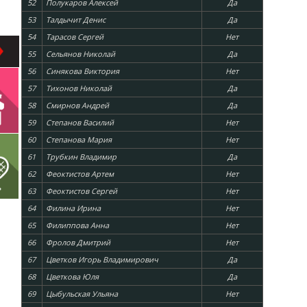
52
Полукаров Алексей
Да
53
Талдычит Денис
Да
54
Тарасов Сергей
Нет
55
Сельянов Николай
Да
56
Синякова Виктория
Нет
57
Тихонов Николай
Да
58
Смирнов Андрей
Да
59
Степанов Василий
Нет
60
Степанова Мария
Нет
61
Трубкин Владимир
Да
62
Феоктистов Артем
Нет
63
Феоктистов Сергей
Нет
64
Филина Ирина
Нет
65
Филиппова Анна
Нет
66
Фролов Дмитрий
Нет
67
Цветков Игорь Владимирович
Да
68
Цветкова Юля
Да
69
Цыбульская Ульяна
Нет