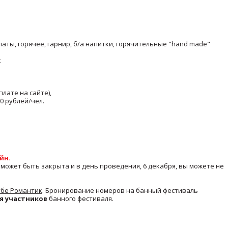
алаты, горячее, гарнир, б/а напитки, горячительные "hand made"
к
оплате на сайте),
0 рублей/чел.
йн.
может быть закрыта и в день проведения, 6 декабря, вы можете не
убе Романтик
. Бронирование номеров на банный фестиваль
я участников
банного фестиваля.