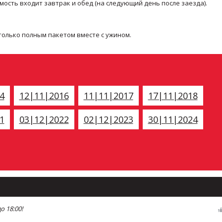
оимость входит завтрак и обед (на следующий день после заезда).
только полным пакетом вместе с ужином.
4
12|11|2016
11|11|2017
17|11|2018
1
03|12|2022
02|12|2023
30|11|2024
о 18:00!