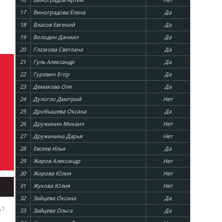
17
Виноградова Елена
Да
18
Власов Евгений
Да
19
Володин Даниил
Да
20
Глазкова Светлана
Да
21
Гуль Александр
Да
22
Гуревич Егор
Да
23
Демакова Оля
Да
24
Дулогло Дмитрий
Нет
25
Дробышева Оксана
Да
26
Дружинин Михаил
Нет
27
Дружинина Дарья
Нет
28
Евсеев Илья
Да
29
Жиров Александр
Нет
30
Жирова Юлия
Нет
31
Жукова Юлия
Нет
32
Зайцева Оксана
Да
1
33
Зайцева Ольга
Да