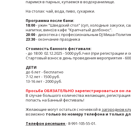
паримся в парных, купаемся в водохранилище.
На столах: чай, вода, пиво, сухарики.
Программа после бани:
18:00
- ужин "Шведский стол" (суп, холодные закуски, с
напитки, вино) в кафе "Крапчатый долбонос".
20:00
- дискотека с профессиональным DJ Миша-Полити
23:30
- окончание праздника
Стоимость банного фестиваля:
- до 18:00 02.12.2025 - 5000 руб./чел (при регистрации и 
Стартовый взнос в день проведения мероприятия - 600
ДЕТИ
до 6 лет - бесплатно
7-12 лет - 1500 руб.
13-16 лет - 2000 руб.
Просьба ОБЯЗАТЕЛЬНО зарегистрироваться он-ла
В случае большого количества желающих, регистрация 
попасть на Банный фестиваль!
Желающие могут остаться с ночевкой в
загородном кл
возможно
только по номеру телефона и только дл
Телефон ресепшен
- 8-991-105-55-01.