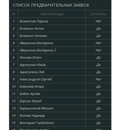
СПИСОК ПРЕДВАРИТЕЛЬНЫХ ЗАЯВОК
№
Имя (Команда)
Оплачено
1
Безматная Лариса
Нет
2
Боженко Антон
Да
3
Боженко Наталья
Да
4
Ивашкина Екатерина
Нет
5
Ивашкина Екатерина 2
Нет
6
Ионова Юлич
Да
7
Адиатулин Ильяс
Да
8
Адиатулина Эля
Да
9
Александров Сергей
Нет
10
Алексеев Игорь
Да
11
Бабин Артём
Да
12
Барчук Юрий
Да
13
Барышников Михаил
Да
14
Белова Надежда
Да
15
Виктория Горбатенко
Да
16
Виноградов Артём
Нет