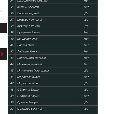
34
Калашникова Татьяна
Нет
35
Келвин Алексей
Нет
1
36
Киселев Андрей
Да
37
Киселев Геннадий
Да
38
Кузнецов Роман
Да
39
Кунцевич Алена
Нет
40
Кунцевич Олег
Нет
41
Лаптев Олег
Нет
42
Лебедев Михаил
Нет
43
Локтионова Наталья
Нет
44
Малыхин виталий
Нет
45
Миненкова Маргарита
Да
46
Морокова Юлия
Нет
47
Морокова Юля
Да
48
Оборина Елена
Да
49
Оборина Елена
Нет
50
Оденов Богдан
Да
51
Орешков Евгений
Да