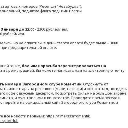
а стартовых номеров (Ресепшн "Незабудка");
евнований, поднятие флага под Гимн России;
 3 января до 22:00
- 2300 рублей/чел.
00 рублей/чел.
вались, но не оплатили, в день старта оплата будет выше – 3000
о при предварительной оплате.
жной гонке,
большая просьба зарегистрироваться на
сти с регистрацией, Вы можете написать нам на электронную почту
ть номер в Загородном клубе Романтик
.
Отдохнуть от
вать инвентарь на ресепшен (лыжи, плюшки) и покататься, посидеть
его кофе с вкусным десертом, посмотреть фильм на большом экране
комната, и мультфильмы в кинотеатре. Проведите время весело и
но перейти на
официальный сайт
Загородного клуба Романтик
и
е все новости первыми:
https://t.me/sssrromantik
k_sportclub