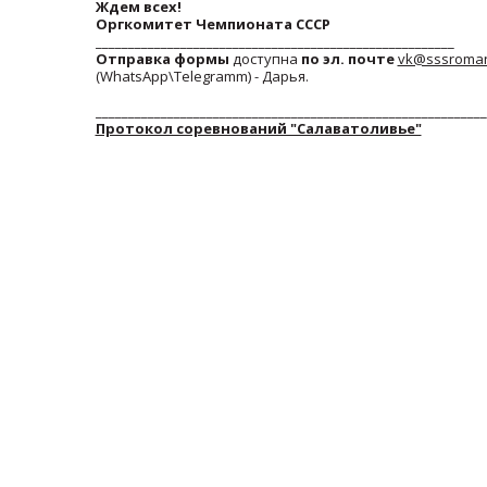
Ждем всех!
Оргкомитет Чемпионата СССР
_______________________________________________________
Отправка формы
доступна
по эл. почте
vk@sssromant
(WhatsApp\Telegramm) - Дарья.
____________________________________________________________
Протокол соревнований "Салаватоливье"