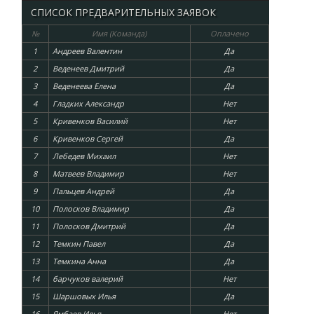
СПИСОК ПРЕДВАРИТЕЛЬНЫХ ЗАЯВОК
№
Имя (Команда)
Оплачено
1
Андреев Валентин
Да
2
Веденеев Дмитрий
Да
3
Веденеева Елена
Да
4
Гладких Александр
Нет
5
Кривенков Василий
Нет
6
Кривенков Сергей
Да
7
Лебедев Михаил
Нет
8
Матвеев Владимир
Нет
9
Пальцев Андрей
Да
10
Полосков Владимир
Да
11
Полосков Дмитрий
Да
12
Темкин Павел
Да
13
Темкина Анна
Да
14
барчуков валерий
Нет
15
Шаршовых Илья
Да
16
Ямбаев Илья
Нет