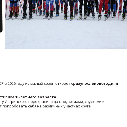
СР в 2026 году и лыжный сезон откроет
сразупосленовогодняя
остигшие
18 летнего возраста
.
регу Истринского водохранилища с подъемами, спусками и
 попробовать себя на различных участках круга.