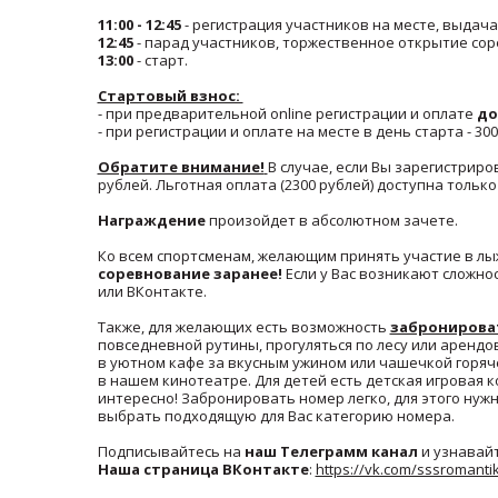
11:00 - 12:45
- регистрация участников на месте, выдач
12:45
- парад участников, торжественное открытие сор
13:00
- старт.
Стартовый взнос:
- при предварительной online регистрации и оплате
до
- при регистрации и оплате на месте в день старта - 30
Обратите внимание!
В случае, если Вы зарегистриро
рублей. Льготная оплата (2300 рублей) доступна тольк
Награждение
произойдет в абсолютном зачете.
Ко всем спортсменам, желающим принять участие в лы
соревнование заранее!
Если у Вас возникают сложно
или ВКонтакте.
Также, для желающих есть возможность
забронирова
повседневной рутины, прогуляться по лесу или арендо
в уютном кафе за вкусным ужином или чашечкой горяч
в нашем кинотеатре. Для детей есть детская игровая 
интересно! Забронировать номер легко, для этого нуж
выбрать подходящую для Вас категорию номера.
Подписывайтесь на
наш Телеграмм канал
и узнавайт
Наша страница ВКонтакте
:
https://vk.com/sssromanti