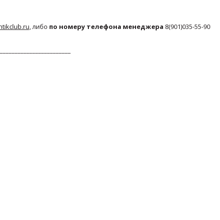
ikclub.ru
, либо
по номеру телефона менеджера
8(901)035-55-90
________________________