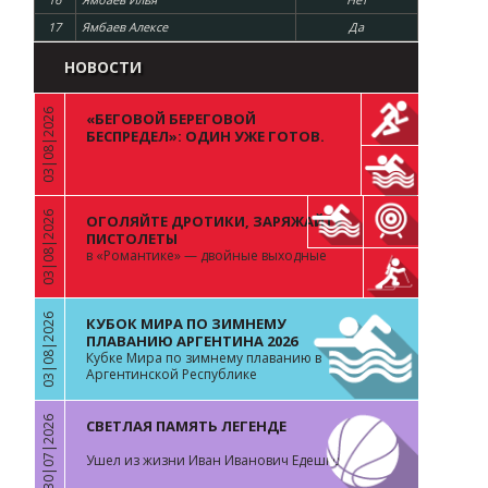
17
Ямбаев Алексе
Да
НОВОСТИ
03|08|2026
«БЕГОВОЙ БЕРЕГОВОЙ
«
БЕСПРЕДЕЛ»: ОДИН УЖЕ ГОТОВ.
ВОПРОС К ОСТАЛЬНЫМ 99
03|08|2026
ОГОЛЯЙТЕ ДРОТИКИ, ЗАРЯЖАЙТЕ
«
ПИСТОЛЕТЫ
в «Романтике» — двойные выходные
03|08|2026
КУБОК МИРА ПО ЗИМНЕМУ
«
ПЛАВАНИЮ АРГЕНТИНА 2026
Кубке Мира по зимнему плаванию в
Аргентинской Республике
30|07|2026
СВЕТЛАЯ ПАМЯТЬ ЛЕГЕНДЕ
«
Ушел из жизни Иван Иванович Едешко