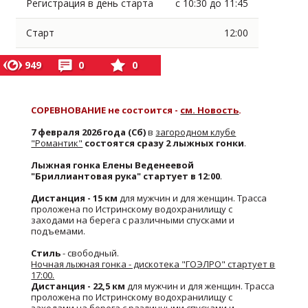
Регистрация в день старта
с 10:30 до 11:45
Старт
12:00
949
0
0
СОРЕВНОВАНИЕ не состоится -
см. Новость
.
7 февраля 2026 года (Сб)
в
загородном клубе
"Романтик"
состоятся сразу 2 лыжных гонки
.
Лыжная гонка Елены Веденеевой
"Бриллиантовая рука" стартует в 12:00
.
Дистанция - 15 км
для мужчин и для женщин. Трасса
проложена по Истринскому водохранилищу с
заходами на берега с различными спусками и
подъемами.
Стиль
- свободный.
Ночная лыжная гонка - дискотека "ГОЭЛРО" стартует в
17:00.
Дистанция - 22,5 км
для мужчин и для женщин. Трасса
проложена по Истринскому водохранилищу с