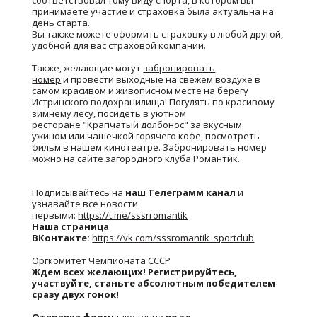
соответствовал тому виду спорта, в котором вы
принимаете участие и страховка была актуальна на
день старта.
Вы также можете оформить страховку в любой другой,
удобной для вас страховой компании.
Также, желающие могут
забронировать
номер
и провести выходные на свежем воздухе в
самом красивом и живописном месте на берегу
Истринского водохранилища! Погулять по красивому
зимнему лесу, посидеть в уютном
ресторане "Крапчатый долбонос" за вкусным
ужином или чашечкой горячего кофе, посмотреть
фильм в нашем кинотеатре. Забронировать номер
можно на сайте
загородного клуба Романтик
.
Подписывайтесь на
наш Телеграмм канал
и
узнавайте все новости
первыми:
https://t.me/sssrromantik
Наша страница
ВКонтакте:
https://vk.com/sssromantik_sportclub
Оргкомитет Чемпионата СССР
Ждем всех желающих! Регистрируйтесь,
участвуйте, станьте абсолютным победителем
сразу двух гонок!