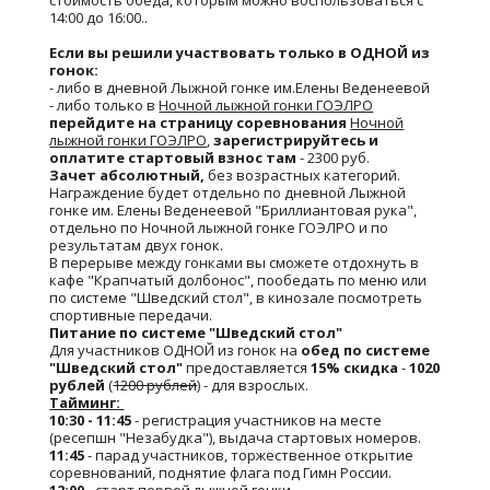
стоимость обеда, которым можно воспользоваться с
14:00 до 16:00..
Если вы решили участвовать только в ОДНОЙ из
гонок:
- либо в дневной Лыжной гонке им.Елены Веденеевой
- либо только в
Ночной лыжной гонки ГОЭЛРО
перейдите на страницу соревнования
Ночной
лыжной гонки ГОЭЛРО
,
зарегистрируйтесь и
оплатите стартовый взнос там
- 2300 руб.
Зачет абсолютный,
без возрастных категорий.
Награждение будет отдельно по дневной Лыжной
гонке им. Елены Веденеевой "Бриллиантовая рука",
отдельно по Ночной лыжной гонке ГОЭЛРО и по
результатам двух гонок.
В перерыве между гонками вы сможете отдохнуть в
кафе "Крапчатый долбонос", пообедать по меню или
по системе "Шведский стол", в кинозале посмотреть
спортивные передачи.
Питание по системе "Шведский стол"
Для участников ОДНОЙ из гонок на
обед по системе
"Шведский стол"
предоставляется
15% скидка
-
1020
рублей
(
1200 рублей
) - для взрослых.
Тайминг:
10:30 - 11:45
- регистрация участников на месте
(ресепшн "Незабудка"), выдача стартовых номеров.
11:45
- парад участников, торжественное открытие
соревнований, поднятие флага под Гимн России.