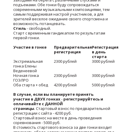
заходами на берега с различными спусками и
подъемами. Обе гонки буду сопровождаться
современными музыкальными композициями, тем
самым поддерживая настрой участников, а для
зрителей веселое ожидание своего спортсмена и
возможность потанцевать.
Стиль
- свободный.
Старт с временным гандикапом по результатам
первой гонки.
Участие в гонке
Предварительная
Регистрация
регистрация
в день
старта
Экстремальная
2300 рублей
3000 рублей
гонка Елены
Веденеевой
Ночная гонка
2300 рублей
3000 рублей
ГОЭЛРО
Оба старта + обед
4200 рублей
5000 рублей
В случае, если вы планируете принять
участие в ДВУХ гонках
-
регистрируйтесь и
оплачивайте с ДАННОЙ
страницы
. Стартовый взнос по предварительной
регистрации с сайта - 4200 руб.
Стартовый взнос на месте в день проведения
соревнования - 5000 руб.
В стоимость стартового взноса за две гонки входит