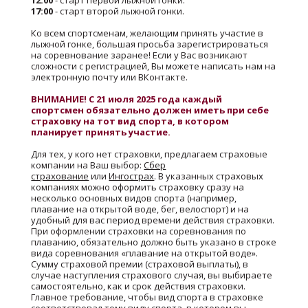
12:00
- старт первой лыжной гонки.
17:00
- старт второй лыжной гонки.
Ко всем спортсменам, желающим принять участие в
лыжной гонке, большая просьба зарегистрироваться
на соревнование заранее! Если у Вас возникают
сложности с регистрацией, Вы можете написать нам на
электронную почту или ВКонтакте.
ВНИМАНИЕ! С 21 июля 2025 года каждый
спортсмен обязательно должен иметь при себе
страховку на тот вид спорта, в котором
планирует принять участие.
Для тех, у кого нет страховки, предлагаем страховые
компании на Ваш выбор:
Сбер
страхование
или
Ингострах
. В указанных страховых
компаниях можно оформить страховку сразу на
несколько основных видов спорта (например,
плавание на открытой воде, бег, велоспорт) и на
удобный для вас период времени действия страховки.
При оформлении страховки на соревнования по
плаванию, обязательно должно быть указано в строке
вида соревнования «плавание на открытой воде».
Сумму страховой премии (страховой выплаты), в
случае наступления страхового случая, вы выбираете
самостоятельно, как и срок действия страховки.
Главное требование, чтобы вид спорта в страховке