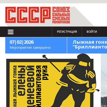
РЕГИСТРАЦИЯ
ВОЙТИ
07|02|2026
Лыжная гонк
"Бриллианто
Мероприятие завершено