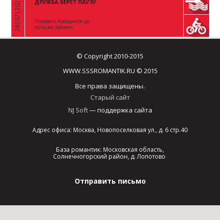
28|07|2026
ДРУЖБА БЕРЕТ ПАУЗУ
«
Плаввело прощается до
лучших времен
© Copyright 2010-2015
WWW.SSSROMANTIK.RU © 2015
Все права защищены.
Старый сайт
NJ Soft
— поддержка сайта
Адрес офиса: Москва, Новопоселковая ул., д. 6 стр.40
База романтик: Московская область,
Солнечногорский район, д. Лопотово
Отправить письмо