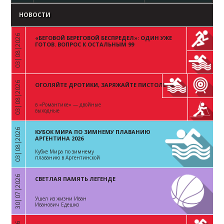
НОВОСТИ
03|08|2026
«БЕГОВОЙ БЕРЕГОВОЙ БЕСПРЕДЕЛ»: ОДИН УЖЕ
«
ГОТОВ. ВОПРОС К ОСТАЛЬНЫМ 99
03|08|2026
ОГОЛЯЙТЕ ДРОТИКИ, ЗАРЯЖАЙТЕ ПИСТОЛЕТЫ
«
в «Романтике» — двойные
выходные
03|08|2026
КУБОК МИРА ПО ЗИМНЕМУ ПЛАВАНИЮ
«
АРГЕНТИНА 2026
Кубке Мира по зимнему
плаванию в Аргентинской
Республике
30|07|2026
СВЕТЛАЯ ПАМЯТЬ ЛЕГЕНДЕ
«
Ушел из жизни Иван
Иванович Едешко