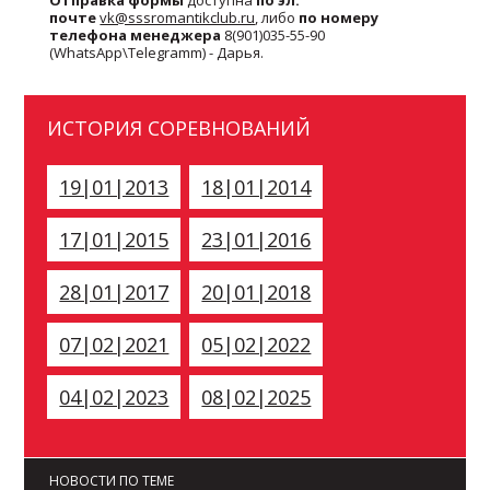
Отправка формы
доступна
по эл.
почте
vk@sssromantikclub.ru
, либо
по номеру
телефона менеджера
8(901)035-55-90
(WhatsApp\Telegramm) - Дарья.
ИСТОРИЯ СОРЕВНОВАНИЙ
19|01|2013
18|01|2014
17|01|2015
23|01|2016
28|01|2017
20|01|2018
07|02|2021
05|02|2022
04|02|2023
08|02|2025
НОВОСТИ ПО ТЕМЕ