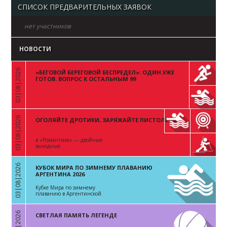
СПИСОК ПРЕДВАРИТЕЛЬНЫХ ЗАЯВОК
нет участников
НОВОСТИ
03|08|2026
«БЕГОВОЙ БЕРЕГОВОЙ БЕСПРЕДЕЛ»: ОДИН УЖЕ
«
ГОТОВ. ВОПРОС К ОСТАЛЬНЫМ 99
03|08|2026
ОГОЛЯЙТЕ ДРОТИКИ, ЗАРЯЖАЙТЕ ПИСТОЛЕТЫ
«
в «Романтике» — двойные
выходные
03|08|2026
КУБОК МИРА ПО ЗИМНЕМУ ПЛАВАНИЮ
«
АРГЕНТИНА 2026
Кубке Мира по зимнему
плаванию в Аргентинской
Республике
СВЕТЛАЯ ПАМЯТЬ ЛЕГЕНДЕ
«