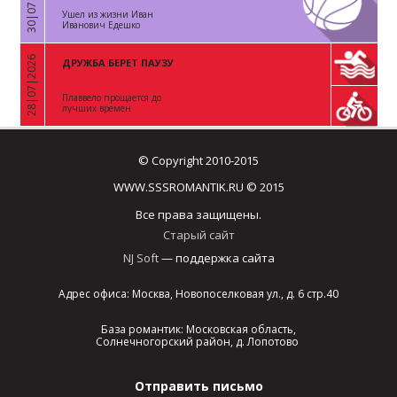
30|07|2026
Ушел из жизни Иван
Иванович Едешко
28|07|2026
ДРУЖБА БЕРЕТ ПАУЗУ
«
Плаввело прощается до
лучших времен
© Copyright 2010-2015
WWW.SSSROMANTIK.RU © 2015
Все права защищены.
Старый сайт
NJ Soft
— поддержка сайта
Адрес офиса: Москва, Новопоселковая ул., д. 6 стр.40
База романтик: Московская область,
Солнечногорский район, д. Лопотово
Отправить письмо