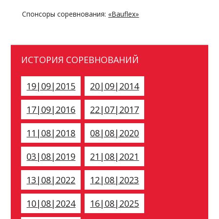
Спонсоры соревнования:
«Bauflex»
ИСТОРИЯ СОРЕВНОВАНИЙ
19|09|2015
20|09|2014
17|09|2016
22|07|2017
11|08|2018
08|08|2020
03|08|2019
21|08|2021
13|08|2022
12|08|2023
10|08|2024
16|08|2025