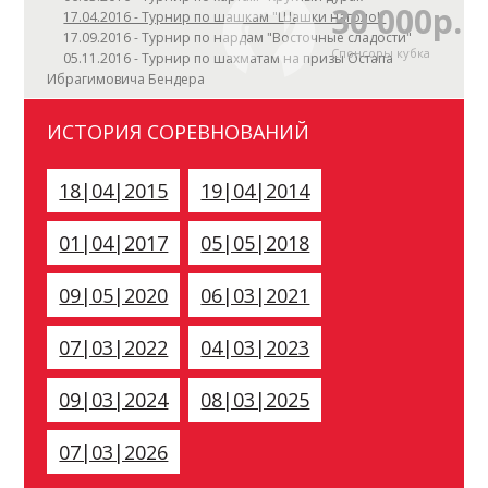
30 000р.
17.04.2016 - Турнир по шашкам "Шашки наголо!"
17.09.2016 - Турнир по нардам "Восточные сладости"
Спонсоры кубка
05.11.2016 - Турнир по шахматам на призы Остапа
Ибрагимовича Бендера
ИСТОРИЯ СОРЕВНОВАНИЙ
18|04|2015
19|04|2014
01|04|2017
05|05|2018
09|05|2020
06|03|2021
07|03|2022
04|03|2023
09|03|2024
08|03|2025
07|03|2026