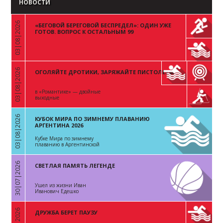
НОВОСТИ
03|08|2026
«БЕГОВОЙ БЕРЕГОВОЙ БЕСПРЕДЕЛ»: ОДИН УЖЕ
«
ГОТОВ. ВОПРОС К ОСТАЛЬНЫМ 99
03|08|2026
ОГОЛЯЙТЕ ДРОТИКИ, ЗАРЯЖАЙТЕ ПИСТОЛЕТЫ
«
в «Романтике» — двойные
выходные
03|08|2026
КУБОК МИРА ПО ЗИМНЕМУ ПЛАВАНИЮ
«
АРГЕНТИНА 2026
Кубке Мира по зимнему
плаванию в Аргентинской
Республике
30|07|2026
СВЕТЛАЯ ПАМЯТЬ ЛЕГЕНДЕ
«
Ушел из жизни Иван
Иванович Едешко
ДРУЖБА БЕРЕТ ПАУЗУ
«