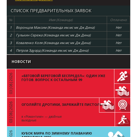
СПИСОК ПРЕДВАРИТЕЛЬНЫХ ЗАЯВОК
№
Имя (Команда)
Оплачено
1
Воронцов Максим (Команда им.мс мк Дж Дина)
Нет
2
Гулькин Сережа (Команда им.мс мк Дж Дина)
Нет
3
Коваленко Коля (Команда им.мс мк Дж Дина)
Нет
4
Петров Эдуард (Команда им.мс мк Дж Дина)
Нет
НОВОСТИ
03|08|2026
«БЕГОВОЙ БЕРЕГОВОЙ БЕСПРЕДЕЛ»: ОДИН УЖЕ
«
ГОТОВ. ВОПРОС К ОСТАЛЬНЫМ 99
03|08|2026
ОГОЛЯЙТЕ ДРОТИКИ, ЗАРЯЖАЙТЕ ПИСТОЛЕТЫ
«
в «Романтике» — двойные
выходные
КУБОК МИРА ПО ЗИМНЕМУ ПЛАВАНИЮ