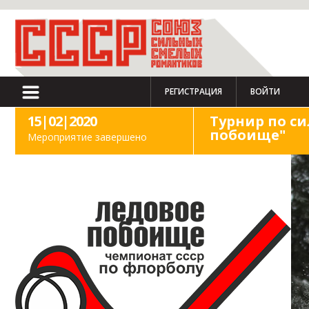
РЕГИСТРАЦИЯ
ВОЙТИ
15|02|2020
Турнир по с
побоище"
Мероприятие завершено