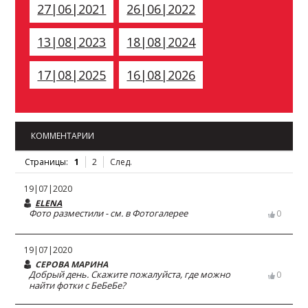
27|06|2021
26|06|2022
13|08|2023
18|08|2024
17|08|2025
16|08|2026
КОММЕНТАРИИ
Страницы:
1
2
След.
19|07|2020
ELENA
Фото разместили - см. в Фотогалерее
0
19|07|2020
СЕРОВА МАРИНА
Добрый день. Скажите пожалуйста, где можно
0
найти фотки с БеБеБе?