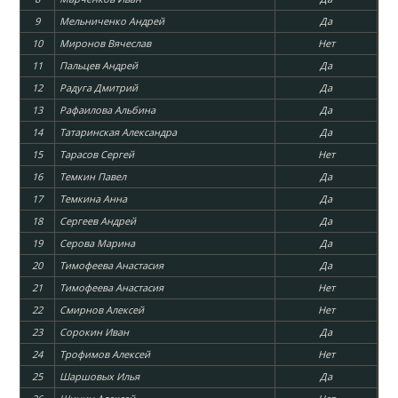
9
Мельниченко Андрей
Да
10
Миронов Вячеслав
Нет
11
Пальцев Андрей
Да
12
Радуга Дмитрий
Да
13
Рафаилова Альбина
Да
14
Татаринская Александра
Да
15
Тарасов Сергей
Нет
16
Темкин Павел
Да
17
Темкина Анна
Да
18
Сергеев Андрей
Да
19
Серова Марина
Да
20
Тимофеева Анастасия
Да
21
Тимофеева Анастасия
Нет
22
Смирнов Алексей
Нет
23
Сорокин Иван
Да
24
Трофимов Алексей
Нет
25
Шаршовых Илья
Да