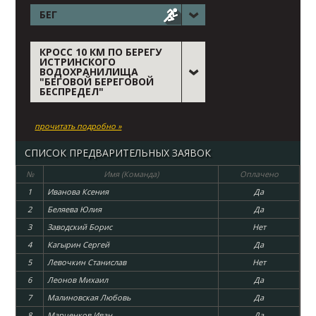
БЕГ
КРОСС 10 КМ ПО БЕРЕГУ
ИСТРИНСКОГО
ВОДОХРАНИЛИЩА
"БЕГОВОЙ БЕРЕГОВОЙ
БЕСПРЕДЕЛ"
прочитать подробно »
СПИСОК ПРЕДВАРИТЕЛЬНЫХ ЗАЯВОК
№
Имя (Команда)
Оплачено
1
Иванова Ксения
Да
2
Беляева Юлия
Да
3
Заводский Борис
Нет
4
Кагырин Сергей
Да
5
Левочкин Станислав
Нет
6
Леонов Михаил
Да
7
Малиновская Любовь
Да
8
Марченков Иван
Да