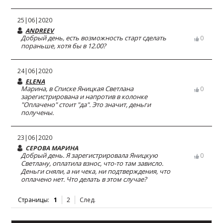
25|06|2020
ANDREEV
Добрый день, есть возможность старт сделать
0
пораньше, хотя бы в 12.00?
24|06|2020
ELENA
Марина, в Списке Яницкая Светлана
0
зарегистрирована и напротив в колонке
"Оплачено" стоит "да". Это значит, деньги
получены.
23|06|2020
СЕРОВА МАРИНА
Добрый день. Я зарегистрировала Яницкую
0
Светлану, оплатила взнос, что-то там зависло.
Деньги сняли, а ни чека, ни подтверждения, что
оплачено нет. Что делать в этом случае?
Страницы:
1
2
След.