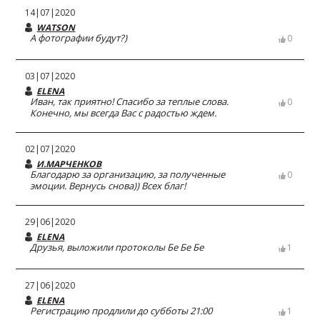
14|07|2020
WATSON
А фотографии будут?)
0
03|07|2020
ELENA
Иван, так приятно! Спасибо за теплые слова.
0
Конечно, мы всегда Вас с радостью ждем.
02|07|2020
И.МАРЧЕНКОВ
Благодарю за организацию, за полученные
0
эмоции. Вернусь снова)) Всех благ!
29|06|2020
ELENA
Друзья, выложили протоколы Бе Бе Бе
1
27|06|2020
ELENA
Регистрацию продлили до субботы 21:00
1