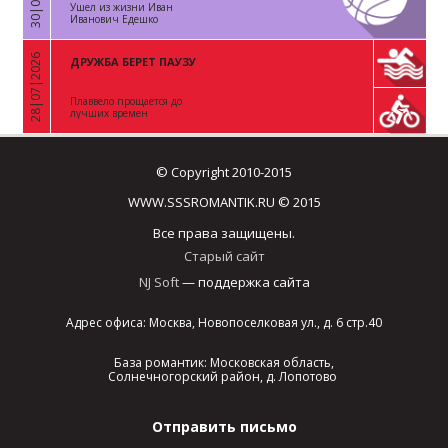
Ушел из жизни Иван
Иванович Едешко
28|07|2026
ДРУЖБА БЕРЕТ ПАУЗУ
«
Плаввело прощается до
лучших времен
© Copyright 2010-2015
WWW.SSSROMANTIK.RU © 2015
Все права защищены.
Старый сайт
NJ Soft
— поддержка сайта
Адрес офиса: Москва, Новопоселковая ул., д. 6 стр.40
База романтик: Московская область,
Солнечногорский район, д. Лопотово
Отправить письмо