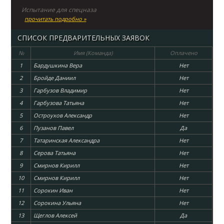
Испытание для спецназа
прочитать подробно »
СПИСОК ПРЕДВАРИТЕЛЬНЫХ ЗАЯВОК
№
Имя (Команда)
Оплачено
1
Бардушкина Вера
Нет
2
Бройде Даниил
Нет
3
Гарбузов Владимир
Нет
4
Гарбузова Татьяна
Нет
5
Остроухов Александр
Нет
6
Пузанов Павел
Да
7
Татаринская Александра
Нет
8
Серова Татьяна
Нет
9
Смирнов Кирилл
Нет
10
Смирнов Кирилл
Нет
11
Сорокин Иван
Нет
12
Сорокина Ульяна
Нет
13
Щеглов Алексей
Да