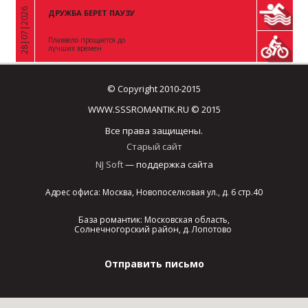
28|07|2026
ДРУЖБА БЕРЕТ ПАУЗУ
«
Плаввело прощается до
лучших времен
© Copyright 2010-2015
WWW.SSSROMANTIK.RU © 2015
Все права защищены.
Старый сайт
NJ Soft
— поддержка сайта
Адрес офиса: Москва, Новопоселковая ул., д. 6 стр.40
База романтик: Московская область,
Солнечногорский район, д. Лопотово
Отправить письмо