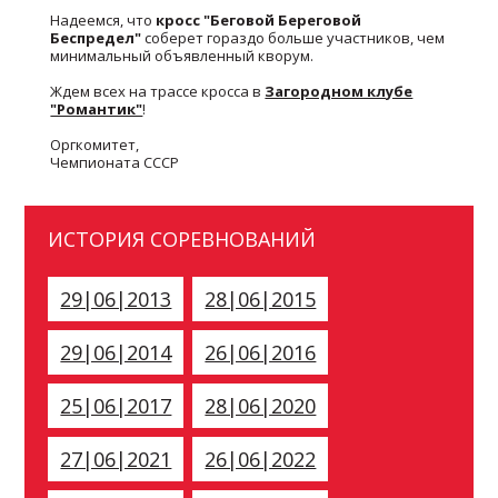
Надеемся, что
кросс "Беговой Береговой
Беспредел"
соберет гораздо больше участников, чем
минимальный объявленный кворум.
Ждем всех на трассе кросса в
Загородном клубе
"Романтик"
!
Оргкомитет,
Чемпионата СССР
ИСТОРИЯ СОРЕВНОВАНИЙ
29|06|2013
28|06|2015
29|06|2014
26|06|2016
25|06|2017
28|06|2020
27|06|2021
26|06|2022