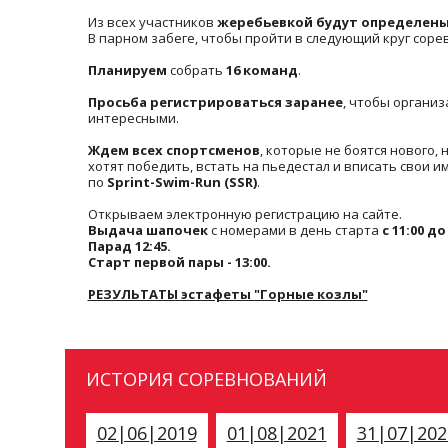
Из всех участников
жеребьевкой будут определены
В парном забеге, чтобы пройти в следующий круг соре
Планируем
собрать
16 команд
.
Просьба регистрироваться заранее
, чтобы органи
интересными.
Ждем всех спортсменов
, которые не боятся нового,
хотят победить, встать на пьедестал и вписать свои 
по
Sprint-Swim-Run (SSR)
.
Открываем электронную регистрацию на сайте.
Выдача шапочек
с номерами в день старта
с 11:00 до
Парад 12:45.
Старт первой пары - 13:00.
РЕЗУЛЬТАТЫ эстафеты "Горные козлы"
ИСТОРИЯ СОРЕВНОВАНИЙ
02|06|2019
01|08|2021
31|07|202