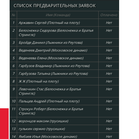
СПИСОК ПРЕДВАРИТЕЛЬНЫХ ЗАЯВОК
№
Имя (Команда)
Оплачено
1
Аржавин Сергей (Плотный на плоту)
Нет
2
Белоснежка Сидорова (Белоснежка и Братья
Нет
Стринглс)
3
Бройде Даниил (Лыжники из Реутова)
Нет
е
4
Веденеев Дмитрий (Московское динамо)
Нет
5
Веденеева Елена (Московское динамо)
Нет
6
Гарбузов Владимир (Лыжники из Реутова)
Нет
7
Гарбузова Татьяна (Лыжники из Реутова)
Нет
8
Ж Ж (Плотный на плоту)
Нет
9
Левочкин Стас (Белоснежка и Братья
Нет
Стринглс)
10
Пальцев Андрей (Плотный на плоту)
Нет
11
Строкун Роберт (Белоснежка и Братья
Нет
Стринглс)
12
воронцов максим (трусишки)
Нет
13
гулькин сержио (трусишки)
Нет
14
Ямбаев Илья (Московское динамо)
Нет