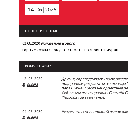
14|06|2026
НОВОСТИ ПО ТЕМЕ
02.08.2020
Рождение нового
Горные козлы формула эстафеты по спринтсвимран
КОММЕНТАРИИ
12|08|2020
Друзья, справедливость восторжест
подправили результаты. У команды 
ELENA
пара шишек" были некорректные ре
Сейчас мы все исправили. Спасибо 
Федорову за замечание.
04|08|2020
Результаты соревнований выложили
ELENA