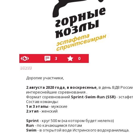
3
0
86293
Дорогие участники,
2 августа 2020 года, в воскресенье,
в день ВДВ Росси
интереснейшие соревнования .
Формат соревнований
Sprint-Swim-Run (SSR)
- эстафе
Состав команды:
1 и 3 этапы
- мужские
2 этап
- женский
Sprint
- круг 500 м (на котором будет нелегко)
Run
- по качающимся плотам
Swim
- в открытой воде Истринского водохранилища.