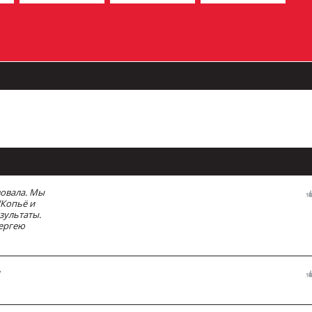
вовала. Мы
"Копьё и
зультаты.
Сергею