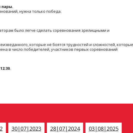
 пары
.
внований, нужна только победа.
заторам было легче сделать соревнования зрелищными и
 неизведанного, которые не боятся трудностей и сложностей, которы
имена в число победителей, участников первых соревнований
 12:30
.
2
30|07|2023
28|07|2024
03|08|2025