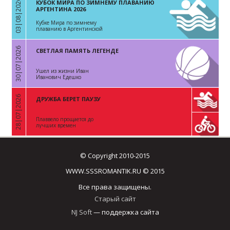
03|08|2026
КУБОК МИРА ПО ЗИМНЕМУ ПЛАВАНИЮ
«
АРГЕНТИНА 2026
Кубке Мира по зимнему
плаванию в Аргентинской
Республике
30|07|2026
СВЕТЛАЯ ПАМЯТЬ ЛЕГЕНДЕ
«
Ушел из жизни Иван
Иванович Едешко
28|07|2026
ДРУЖБА БЕРЕТ ПАУЗУ
«
Плаввело прощается до
лучших времен
© Copyright 2010-2015
WWW.SSSROMANTIK.RU © 2015
Все права защищены.
Старый сайт
NJ Soft
— поддержка сайта