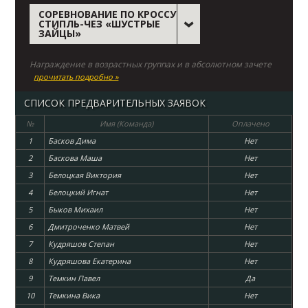
СОРЕВНОВАНИЕ ПО КРОССУ
СТИПЛЬ-ЧЕЗ «ШУСТРЫЕ
ЗАЙЦЫ»
Награждение в возрастных группах и в абсолютном зачете
прочитать подробно »
СПИСОК ПРЕДВАРИТЕЛЬНЫХ ЗАЯВОК
№
Имя (Команда)
Оплачено
1
Басков Дима
Нет
2
Баскова Маша
Нет
3
Белоцкая Виктория
Нет
4
Белоцкий Игнат
Нет
5
Быков Михаил
Нет
6
Дмитроченко Матвей
Нет
7
Кудряшов Степан
Нет
8
Кудряшова Екатерина
Нет
9
Темкин Павел
Да
10
Темкина Вика
Нет