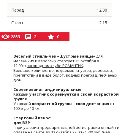
Парад
12:00
Старт
12:15
2853
2
0
Весёлый стипль-чез «Шустрые зайцы»
для
маленьких и взрослых стартует 15 октября в
12:00 в
загородном клубе РОМАНТИК
.
Большое количество подъемов, спусков, деревьев,
препятствий в виде болот, водных преград, песчаных
дюн.
Соревнования индивидуальные.
Каждый
участник соревнуется в своей возрастной
группе.
У каждой
возрастной группы - своя дистанция
от
100 м до 10 км.
Стартовый взнос:
для ВЗР
- при условии предварительной регистрации он-лайн и
оплате на сайте до 13 октября 22:00 - 1500 руб./чел