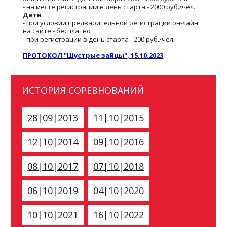
- на месте регистрации в день старта - 2000 руб./чел.
Дети
- при условии предварительной регистрации он-лайн
на сайте - бесплатно
- при регистрации в день старта - 200 руб./чел.
ПРОТОКОЛ "Шустрые зайцы", 15.10.2023
ИСТОРИЯ СОРЕВНОВАНИЙ
28|09|2013
11|10|2015
12|10|2014
09|10|2016
08|10|2017
07|10|2018
06|10|2019
04|10|2020
10|10|2021
16|10|2022