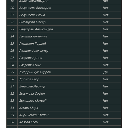
19
Веденеев Дмитрий
Нет
20
Веденеева Виктория
Нет
21
Веденеева Елена
Нет
22
Высоцкий Макар
Нет
23
Гайдарлы Александра
Нет
24
Галкина Ангелина
Нет
25
Гладилин Гордей
Нет
26
Гладких Александр
Нет
27
Гладких Арина
Нет
28
Гладких Клим
Нет
29
Диордийчук Андрей
Да
30
Дронов Егор
Нет
31
Елтышев Леонид
Нет
32
Ердикова София
Нет
33
Ермолаев Матвей
Нет
34
Кенин Марк
Нет
35
Кириченко Степан
Нет
36
Козгов Глеб
Нет