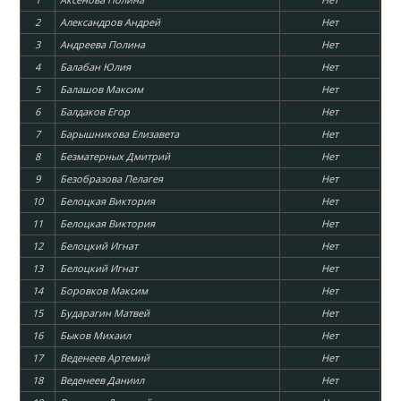
2
Александров Андрей
Нет
3
Андреева Полина
Нет
4
Балабан Юлия
Нет
5
Балашов Максим
Нет
6
Балдаков Егор
Нет
7
Барышникова Елизавета
Нет
8
Безматерных Дмитрий
Нет
9
Безобразова Пелагея
Нет
10
Белоцкая Виктория
Нет
11
Белоцкая Виктория
Нет
12
Белоцкий Игнат
Нет
13
Белоцкий Игнат
Нет
14
Боровков Максим
Нет
15
Бударагин Матвей
Нет
16
Быков Михаил
Нет
17
Веденеев Артемий
Нет
18
Веденеев Даниил
Нет