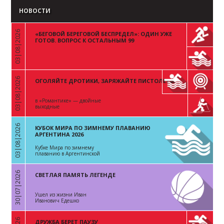
НОВОСТИ
03|08|2026
«БЕГОВОЙ БЕРЕГОВОЙ БЕСПРЕДЕЛ»: ОДИН УЖЕ
«
ГОТОВ. ВОПРОС К ОСТАЛЬНЫМ 99
03|08|2026
ОГОЛЯЙТЕ ДРОТИКИ, ЗАРЯЖАЙТЕ ПИСТОЛЕТЫ
«
в «Романтике» — двойные
выходные
03|08|2026
КУБОК МИРА ПО ЗИМНЕМУ ПЛАВАНИЮ
«
АРГЕНТИНА 2026
Кубке Мира по зимнему
плаванию в Аргентинской
Республике
30|07|2026
СВЕТЛАЯ ПАМЯТЬ ЛЕГЕНДЕ
«
Ушел из жизни Иван
Иванович Едешко
ДРУЖБА БЕРЕТ ПАУЗУ