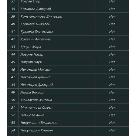
37
Козгов Егор
Нет
38
Комаров Дмитрий
Нет
39
Константинова Виктория
Нет
40
Корнеев Тимофей
Нет
41
Кудзина Златослава
Нет
42
Кравчук Ангелина
Нет
43
Крауш Марк
Нет
44
Лаврив Назар
Нет
45
Лаврив Наум
Нет
46
Лекомцев Максим
Нет
47
Лекомцев Даниил
Нет
48
Лекомцев Дмитрий
Нет
49
Липка Виктор
Нет
50
Маклакова Милана
Нет
51
Михиенкова Софья
Нет
52
Немцова Анна
Нет
53
Никульшин Владислав
Нет
54
Никульшин Кирилл
Нет