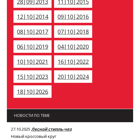
28|09|2013
11|10|2015
12|10|2014
09|10|2016
08|10|2017
07|10|2018
06|10|2019
04|10|2020
10|10|2021
16|10|2022
15|10|2023
20|10|2024
18|10|2026
НОВОСТИ ПО ТЕМЕ
27.10.2025
Лесной стипль-чез
Новый кроссовый круг