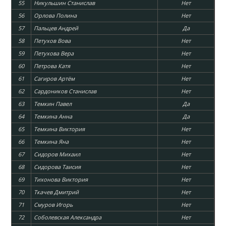
55
Никульшин Станислав
Нет
56
Орлова Полина
Нет
57
Пальцев Андрей
Да
58
Петухов Вова
Нет
59
Петухова Вера
Нет
60
Петрова Катя
Нет
61
Сагиров Артём
Нет
62
Сардоников Станислав
Нет
63
Темкин Павел
Да
64
Темкина Анна
Да
65
Темкина Виктория
Нет
66
Темкина Яна
Нет
67
Сидоров Михаил
Нет
68
Сидорова Таисия
Нет
69
Тихонова Виктория
Нет
70
Ткачев Дмитрий
Нет
71
Смуров Игорь
Нет
72
Соболевская Александра
Нет