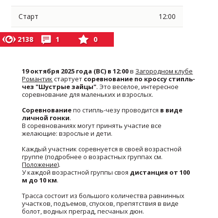
Старт
12:00
2138
1
0
19 октября 2025 года (ВС) в 12:00
в
Загородном клубе
Романтик
стартует
соревнование по кроссу стипль-
чез "Шустрые зайцы"
. Это веселое, интересное
соревнование для маленьких и взрослых.
Соревнование
по стипль-чезу проводится
в виде
личной гонки
.
В соревнованиях могут принять участие все
желающие: взрослые и дети.
Каждый участник соревнуется в своей возрастной
группе (подробнее о возрастных группах см.
Положение
).
У каждой возрастной группы своя
дистанция
от 100
м до 10 км
.
Трасса состоит из большого количества равнинных
участков, подъемов, спусков, препятствия в виде
болот, водных преград, песчаных дюн.