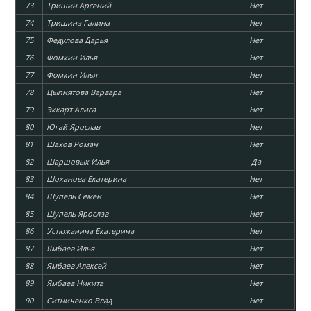
73
Тришин Арсений
Нет
74
Тришина Галина
Нет
75
Федулова Дарья
Нет
76
Фомкин Илья
Нет
77
Фомкин Илья
Нет
78
Цыпнятова Варвара
Нет
79
Эккарт Алиса
Нет
80
Югай Ярослав
Нет
81
Шахов Роман
Нет
82
Шаршовых Илья
Да
83
Шоханова Екатерина
Нет
84
Шупель Семён
Нет
85
Шупель Ярослав
Нет
86
Устюжанина Екатерина
Нет
87
Ямбаев Илья
Нет
88
Ямбаев Алексей
Нет
89
Ямбаев Никита
Нет
90
Cитниченко Влад
Нет