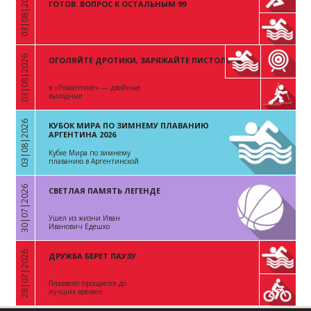
03|08|2026
«
ГОТОВ. ВОПРОС К ОСТАЛЬНЫМ 99
03|08|2026
ОГОЛЯЙТЕ ДРОТИКИ, ЗАРЯЖАЙТЕ ПИСТОЛЕТЫ
«
в «Романтике» — двойные
выходные
03|08|2026
КУБОК МИРА ПО ЗИМНЕМУ ПЛАВАНИЮ
«
АРГЕНТИНА 2026
Кубке Мира по зимнему
плаванию в Аргентинской
Республике
30|07|2026
СВЕТЛАЯ ПАМЯТЬ ЛЕГЕНДЕ
«
Ушел из жизни Иван
Иванович Едешко
28|07|2026
ДРУЖБА БЕРЕТ ПАУЗУ
«
Плаввело прощается до
лучших времен