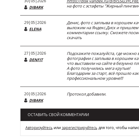
30|05|2026
https://disk.yandex.ru/d/bIS5iu3YCPe
на фото с эстафеты "Жирный пингвин"
DIBARK
29|05|2026
Денис, фото с заплыва в хорошем ка
выложим на Яндекс.Диск и пришлем 
ELENA
комментарии ссылку. Сможете посм
скачать
27|05|2026
Подскажите пожалуйста, где можно 
фотографии с заплыва в хорошем кач
DENFIT
что выставили на сайте в безумно пл
А фото получились мега крутые!
Благодарим за старт, всё прошло как
профессиональном уровне!!!
20|05|2026
Протокол добавили.
DIBARK
ОСТАВИТЬ СВОЙ КОММЕНТАРИИ
Авторизуйтесь
или
зарегистрируйтесь
для того, чтобы напи