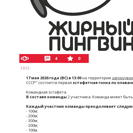
4
0
1613
17 мая 2026 года (ВС) в 13:00
на территории
загородног
СССР" состоится первая
эстафетная гонка по плава
Командная эстафета.
В составе команды
2 участника. Команда может быть
Каждый участник команды преодолевает следу
- 100м;
- 200м;
- 300м;
- 200м;
- 100м.