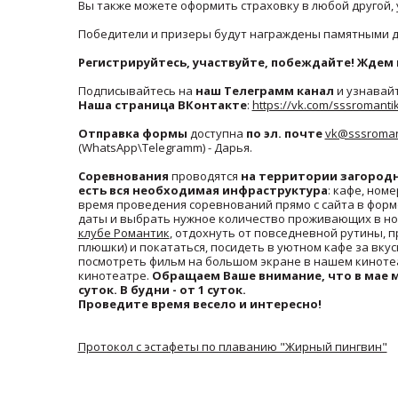
Вы также можете оформить страховку в любой другой, 
Победители и призеры будут награждены памятными 
Регистрируйтесь, участвуйте, побеждайте! Ждем 
Подписывайтесь на
наш Телеграмм канал
и узнавайт
Наша страница ВКонтакте
:
https://vk.com/sssromanti
Отправка формы
доступна
по эл. почте
vk@sssromant
(WhatsApp\Telegramm) - Дарья.
Соревнования
проводятся
на территории загородн
есть вся необходимая инфраструктура
: кафе, ном
время проведения соревнований прямо с сайта в форм
даты и выбрать нужное количество проживающих в но
клубе Романтик
, отдохнуть от повседневной рутины, п
плюшки) и покататься, посидеть в уютном кафе за вку
посмотреть фильм на большом экране в нашем кинотеат
кинотеатре.
Обращаем Ваше внимание, что в мае 
суток. В будни - от 1 суток.
Проведите время весело и интересно!
Протокол с эстафеты по плаванию "Жирный пингвин"