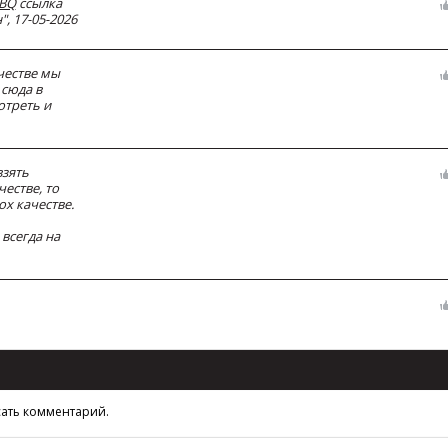
EBQ
ссылка
, 17-05-2026
честве мы
сюда в
отреть и
взять
естве, то
ох качестве.
 всегда на
сать комментарий.