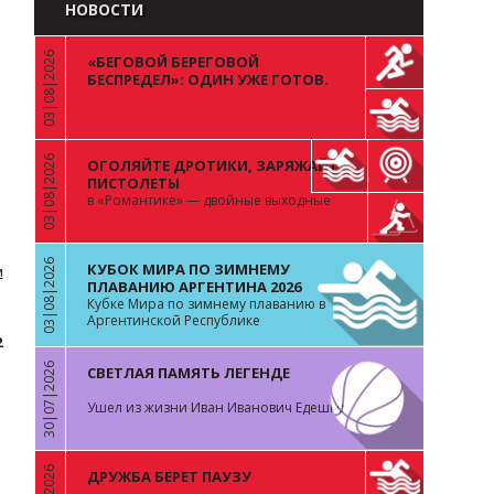
НОВОСТИ
03|08|2026
«БЕГОВОЙ БЕРЕГОВОЙ
«
БЕСПРЕДЕЛ»: ОДИН УЖЕ ГОТОВ.
ВОПРОС К ОСТАЛЬНЫМ 99
03|08|2026
ОГОЛЯЙТЕ ДРОТИКИ, ЗАРЯЖАЙТЕ
«
ПИСТОЛЕТЫ
в «Романтике» — двойные выходные
03|08|2026
КУБОК МИРА ПО ЗИМНЕМУ
м
«
ПЛАВАНИЮ АРГЕНТИНА 2026
Кубке Мира по зимнему плаванию в
Аргентинской Республике
2
30|07|2026
СВЕТЛАЯ ПАМЯТЬ ЛЕГЕНДЕ
«
Ушел из жизни Иван Иванович Едешко
ДРУЖБА БЕРЕТ ПАУЗУ