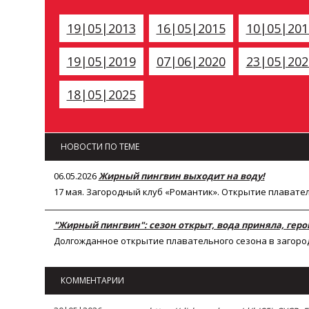
19|05|2013
16|05|2015
10|05|201
19|05|2019
07|06|2020
23|05|202
18|05|2025
НОВОСТИ ПО ТЕМЕ
06.05.2026
Жирный пингвин выходит на воду!
17 мая. Загородный клуб «Романтик». Открытие плавате
"Жирный пингвин": сезон открыт, вода приняла, геро
Долгожданное открытие плавательного сезона в загоро
КОММЕНТАРИИ