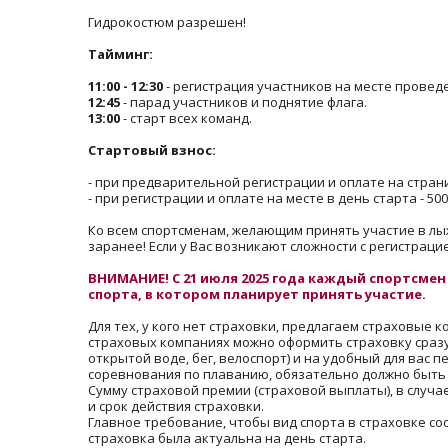
Гидрокостюм разрешен!
Тайминг:
11:00 - 12:30
- регистрация участников на месте провед
12:45
- парад участников и поднятие флага.
13:00
- старт всех команд.
Стартовый взнос:
- при предварительной регистрации и оплате на стра
- при регистрации и оплате на месте в день старта - 5
Ко всем спортсменам, желающим принять участие в лы
заранее! Если у Вас возникают сложности с регистрац
ВНИМАНИЕ! С 21 июля 2025 года каждый спортсмен
спорта, в котором планирует принять участие.
Для тех, у кого нет страховки, предлагаем страховые 
страховых компаниях можно оформить страховку сразу
открытой воде, бег, велоспорт) и на удобный для вас 
соревнования по плаванию, обязательно должно быть 
Сумму страховой премии (страховой выплаты), в случа
и срок действия страховки.
Главное требование, чтобы вид спорта в страховке со
страховка была актуальна на день старта.