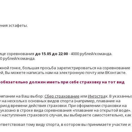
ения эстафеты.
нице соревнования
до 15.05 до 22:00
- 4000 рублей/команда.
000 рублей/команда.
жной гонке, большая просьба зарегистрироваться на соревнование
ией, Вы можете написать нам на электронную почту или ВКонтакте.
 обязательно должен иметь при себе страховку на тот вид
компании на Ваш выбор:
Сбер страхование
или
Ингостра
х. В указанны
 на несколько основных видов спорта (например, плавание на
период времени действия страховки. При оформлении страховки на
указано в строке вида соревнования «плавание на открытой воде».
е наступления страхового случая, вы выбираете самостоятельно, как
ответствовал тому виду спорта, в котором вы принимаете участие и