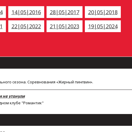
4
14|05|2016
28|05|2017
20|05|2018
1
22|05|2022
21|05|2023
19|05|2024
льного сезона. Соревнования «Жирный пингвин».
и не утонули
дном клубе "Романтик"