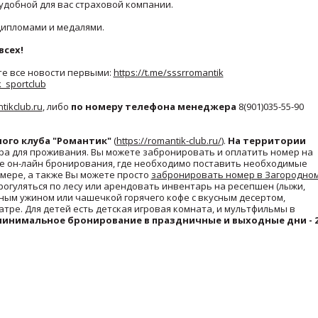
удобной для вас страховой компании.
дипломами и медалями.
всех!
е все новости первыми:
https://t.me/sssrromantik
k_sportclub
ikclub.ru
, либо
по номеру телефона менеджера
8(901)035-55-90
ого клуба "Романтик"
(
https://romantik-club.ru/
).
На территории
ера для проживания. Вы можете забронировать и оплатить номер на
е он-лайн бронирования, где необходимо поставить необходимые
мере, а также Вы можете просто
забронировать номер в Загородно
рогуляться по лесу или арендовать инвентарь на ресепшен (лыжи,
сным ужином или чашечкой горячего кофе с вкусным десертом,
ре. Для детей есть детская игровая комната, и мультфильмы в
минимальное бронирование в праздничные и выходные дни - 