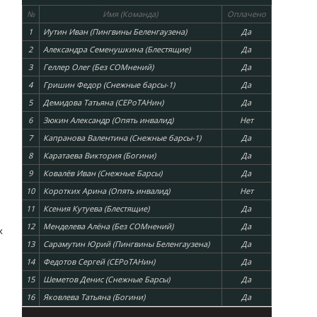
№
Имя (Команда)
Оплачено
1
Иутин Иван (Пингвины Беленгаузена)
Да
2
Александра Семенушкина (Блестящие)
Да
3
Геллер Олег (Без СОМнений)
Да
4
Гришин Федор (Снежные барсы-1)
Да
5
Демидова Татьяна (СЕРоТАНин)
Да
6
Зюкин Александр (Опять инвалид)
Нет
7
Капранова Валентина (Снежные барсы-1)
Да
8
Каратаева Виктория (Богини)
Да
9
Ковалёв Иван (Снежные Барсы)
Да
10
Коротких Арина (Опять инвалид)
Нет
11
Ксения Кутуева (Блестящие)
Да
12
Менделева Алёна (Без СОМнений)
Да
х
13
Сарамутин Юрий (Пингвины Беленгаузена)
Да
14
Федотов Сергей (СЕРоТАНин)
Да
15
Шеметов Денис (Снежные Барсы)
Да
16
Яковлева Татьяна (Богини)
Да