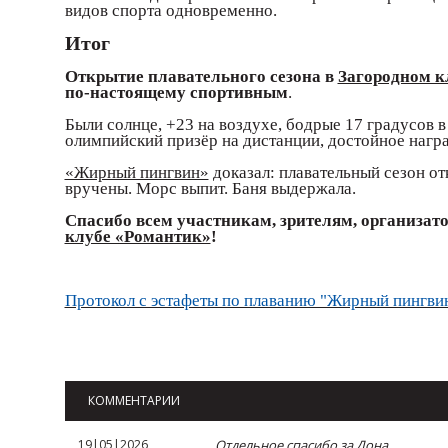
видов спорта одновременно.
Итог
Открытие плавательного сезона в
Загородном к
по-настоящему спортивным
.
Были солнце, +23 на воздухе, бодрые 17 градусов в
олимпийский призёр на дистанции, достойное нагр
«Жирный пингвин»
доказал: плавательный сезон о
вручены. Морс выпит. Баня выдержала.
Спасибо всем участникам, зрителям, организат
клубе «Романтик»
!
Протокол с эстафеты по плаванию "Жирный пингвин
Возврат к списку
КОММЕНТАРИИ
19|05|2026
Отдельное спасибо за Дона.