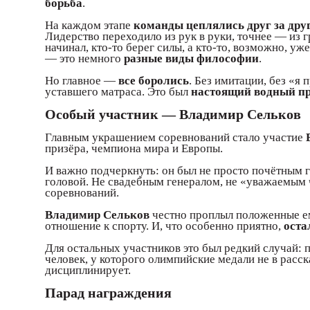
борьба
.
На каждом этапе
команды цеплялись друг за друг
Лидерство переходило из рук в руки, точнее — из г
начинал, кто-то берег силы, а кто-то, возможно, уж
— это немного
разные виды философии
.
Но главное —
все боролись
. Без имитации, без «я 
уставшего матраса. Это был
настоящий водный пр
Особый участник — Владимир Сельков
Главным украшением соревнований стало участие
призёра, чемпиона мира и Европы.
И важно подчеркнуть: он был не просто почётным 
головой. Не свадебным генералом, не «уважаемым
соревнований.
Владимир Сельков
честно проплыл положенные ему
отношение к спорту. И, что особенно приятно,
оста
Для остальных участников это был редкий случай: 
человек, у которого олимпийские медали не в расск
дисциплинирует.
Парад награждения