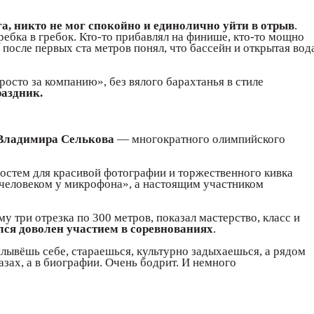
а, никто не мог спокойно и единолично уйти в отрыв
.
ребка в гребок. Кто-то прибавлял на финише, кто-то мощно
е после первых ста метров понял, что бассейн и открытая вод
просто за компанию», без вялого барахтанья в стиле
аздник.
Владимира Селькова
— многократного олимпийского
гостем для красивой фотографии и торжественного кивка
 человеком у микрофона», а настоящим участником
 три отрезка по 300 метров, показал мастерство, класс и
лся доволен участием в соревнованиях
.
плывёшь себе, стараешься, культурно задыхаешься, а рядом
азах, а в биографии. Очень бодрит. И немного