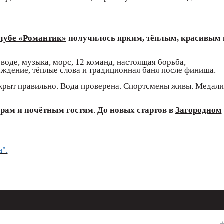
лубе «Романтик»
получилось ярким, тёплым, красивым 
 воде, музыка, морс, 12 команд, настоящая борьба,
аждение, тёплые слова и традиционная баня после финиша.
ткрыт правильно. Вода проверена. Спортсмены живы. Медали
орам и почётным гостям
.
До новых стартов в
Загородном
".