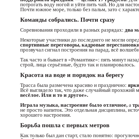
потрогать воду ногой и уйти пить чай. Но для нас
Почти южное море, только без пальм, зато с характ
Команды собрались. Почти сразу
Соревнования проходили в разных разрядах:
два м
Некоторые участники до последнего не могли опреде
спортивные переговоры, кадровые перестановки
прозвучал сигнал построения на парад, всё волшеб
Так часто и бывает в «Романтике»: пять минут наза
строй, лица серьёзные, будто так и планировалось.
Красота на воде и порядок на берегу
Трасса была размечена красиво и празднично:
ярки
Всё выглядело так, что даже случайный прохожий 
весёлое. Или и то и другое».
Играла музыка, настроение было отличное,
а
тр
не просто напиток. Это отдельная дисциплина, ист
хорошего настроения.
Борьба пошла с первых метров
Как только был дан старт, стало понятно: прогулоч