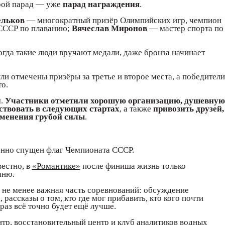
орой парад — уже
парад награждения
.
ельков
— многократный призёр Олимпийских игр, чемпион
СССР по плаванию;
Вячеслав Миронов
— мастер спорта по
Когда такие люди вручают медали, даже бронза начинает
ли отмечены призёры за третье и второе места, а победители
о.
я.
Участники отметили хорошую организацию, душевную
ствовать в следующих стартах
, а также
привозить друзей,
рименения грубой силы
.
енно спущен флаг Чемпионата СССР.
вестно, в
«Романтике»
после финиша жизнь только
аню.
 не менее важная часть соревнований: обсуждение
 рассказы о том, кто где мог прибавить, кто кого почти
 раз всё точно будет ещё лучше.
нтр, восстановительный центр и клуб аналитиков водных