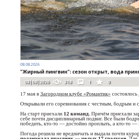
08.08.2026
"Жирный пингвин": сезон открыт, вода приня
08|08|2026
318
1
0
17 мая в
Загородном клубе «Романтик»
состоялось
Открывали его соревнования с честным, бодрым и
На старт приехали
12 команд
. Причём приехали за
себе почти дисциплинарный подвиг. Все были бодры
победить, кто-то — достойно проплыть, а кто-то —
Погода решила не вредничать и выдала почти куро
поддержала праздник — целых 17 градусов
. Для