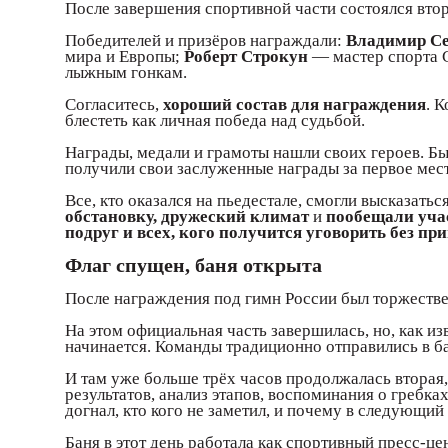
После завершения спортивной части состоялся вт
Победителей и призёров награждали:
Владимир С
мира и Европы;
Роберт Строкун
— мастер спорта 
лыжным гонкам.
Согласитесь,
хороший состав для награждения
. 
блестеть как личная победа над судьбой.
Награды, медали и грамоты нашли своих героев. Бы
получили свои заслуженные награды за первое мест
Все, кто оказался на пьедестале, смогли высказатьс
обстановку, дружеский климат
и
пообещали уча
подруг и всех, кого получится уговорить без п
Флаг спущен, баня открыта
После награждения под гимн России был торжеств
На этом официальная часть завершилась, но, как из
начинается. Команды традиционно отправились в б
И там уже больше трёх часов продолжалась вторая,
результатов, анализ этапов, воспоминания о гребках,
догнал, кто кого не заметил, и почему в следующий
Баня в этот день работала как спортивный пресс-це