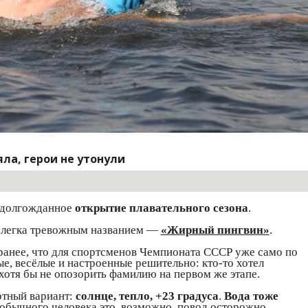
ла, герои не утонули
 долгожданное
открытие плавательного сезона
.
 слегка тревожным названием —
«Жирный пингвин»
.
ранее, что для спортсменов Чемпионата СССР уже само по
е, весёлые и настроенные решительно: кто-то хотел
 хотя бы не опозорить фамилию на первом же этапе.
ртный вариант:
солнце, тепло, +23 градуса
.
Вода тоже
 обычного человека это, возможно, повод осторожно