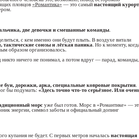
тоящих пловцов
«Романтика»
— это самый
настоящий курорт
ером.
альчика, две девочки и смешанные команды
.
литься, с кем именно они будут плыть. В воздухе витали
, тактические союзы и лёгкая паника
. Но к моменту, когд
ным образом организовалось.
д никто ничего не понимал, а потом вдруг — парад, команды,
е буи, дорожки, арка, специальные ковровые покрытия
.
мог бы подумать:
«Здесь точно что-то серьёзное. Или очен
адиционный морс
уже был готов. Морс в «Романтике» — эт
очник энергии, символ заботы и официальный допинг
ного купания не будет. С первых метров началась
настоящая