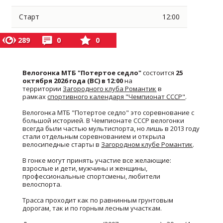
Старт
12:00
289
0
0
Велогонка МТБ "Потертое седло"
состоится
25
октября 2026 года (ВС) в 12:00
на
территории
Загородного клуба Романтик
в
рамках
спортивного календаря "Чемпионат СССР"
.
Велогонка МТБ "Потертое седло" это соревнование с
большой историей. В Чемпионате СССР велогонки
всегда были частью мультиспорта, но лишь в 2013 году
стали отдельным соревнованием и открыла
велосипедные старты в
Загородном клубе Романтик
.
В гонке могут принять участие все желающие:
взрослые и дети, мужчины и женщины,
профессиональные спортсмены, любители
велоспорта.
Трасса проходит как по равнинным грунтовым
дорогам, так и по горным лесным участкам.