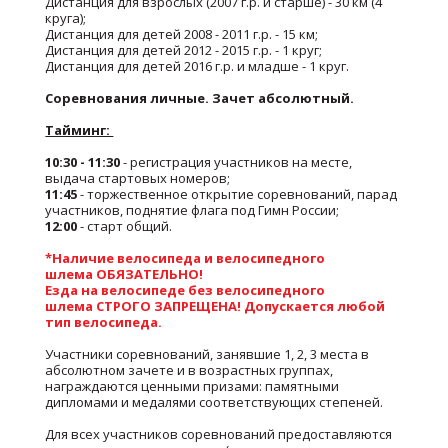
Дистанция для взрослых (2007 г.р. и старше) - 30 км (4
круга);
Дистанция для детей 2008 - 2011 г.р. - 15 км;
Дистанция для детей 2012 - 2015 г.р. - 1 круг;
Дистанция для детей 2016 г.р. и младше - 1 круг.
Соревнования личные. Зачет абсолютный.
Тайминг:
10:30 - 11:30
- регистрация участников на месте,
выдача стартовых номеров;
11:45
- торжественное открытие соревнований, парад
участников, поднятие флага под Гимн России;
12:00
- старт общий.
*Наличие велосипеда и велосипедного
шлема ОБЯЗАТЕЛЬНО!
Езда на велосипеде без велосипедного
шлема СТРОГО ЗАПРЕЩЕНА! Допускается любой
тип велосипеда.
Участники соревнований, занявшие 1, 2, 3 места в
абсолютном зачете и в возрастных группах,
награждаются ценными призами: памятными
дипломами и медалями соответствующих степеней.
Для всех участников соревнований предоставляются