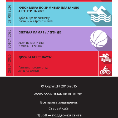
03|08|2026
КУБОК МИРА ПО ЗИМНЕМУ ПЛАВАНИЮ
«
АРГЕНТИНА 2026
Кубке Мира по зимнему
плаванию в Аргентинской
Республике
30|07|2026
СВЕТЛАЯ ПАМЯТЬ ЛЕГЕНДЕ
«
Ушел из жизни Иван
Иванович Едешко
28|07|2026
ДРУЖБА БЕРЕТ ПАУЗУ
«
Плаввело прощается до
лучших времен
© Copyright 2010-2015
WWW.SSSROMANTIK.RU © 2015
Все права защищены.
Старый сайт
NJ Soft
— поддержка сайта