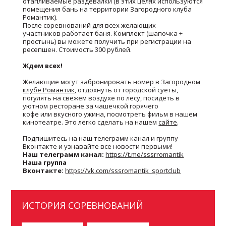
отапливаемые раздевалки (в этих целях используются
помещения бань на территории Загородного клуба
Романтик).
После соревнований для всех желающих
участников работает баня. Комплект (шапочка +
простынь) вы можете получить при регистрации на
ресепшен. Стоимость 300 рублей.
Ждем всех!
Желающие могут забронировать номер в
Загородном
клубе Романтик
, отдохнуть от городской суеты,
погулять на свежем воздухе по лесу, посидеть в
уютном ресторане за чашечкой горячего
кофе или вкусного ужина, посмотреть фильм в нашем
кинотеатре. Это легко сделать на нашем
сайте
.
Подпишитесь на наш телеграмм канал и группу
Вконтакте и узнавайте все новости первыми!
Наш телеграмм канал:
https://t.me/sssrromantik
Наша группа
Вконтакте:
https://vk.com/sssromantik_sportclub
ИСТОРИЯ СОРЕВНОВАНИЙ