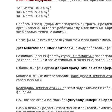
За 1 место - 10 000 руб.
за 2 место - 5 000 руб.
за 3 место - 3 000 руб.
Проблемы предыдущих лет с подготовкой трассы, с раздева
организовано. На трассе работали 6 пунктов питания. Кор
хлеб с солью, тепелые напитки.
После финиша всех ждала вкусная гречневая каша с мясом
Для многочисленных зрителей
на льду работало кафе 
Развивающаяся инфраструктура
ЗК "Романтик"
позволила 
до соревнования и разместившись в гостинице, потрениро
В банях, в кафе, царила
добрая праздничная атмосфер
Многие лыжники интересовались
календарем Чемпионата
соревнованиях.
Календарь Чемпионата СССР
в этом году включает в себя
фондами.
P.S. Еще раз огромное спасибо
Сунгурову Валерию Сера
P.P.S. К великой радости спортсменов и зрителей комме
Кондрашов в живую, а не по записи.