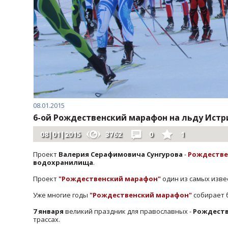
08.01.2015
6-ой Рождественский марафон на льду Ист
08|01|2015
3762
0
1
Проект
Валерия Серафимовича Сунгурова
-
Рождестве
водохранилища
.
Проект
"Рождественский марафон"
один из самых изве
Уже многие годы
"Рождественский марафон"
собирает 
7 января
великий праздник для православных -
Рождест
трассах.