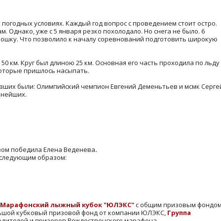
погодных условиях. Каждый год вопрос с проведением стоит остро.
. Однако, уже с 5 января резко похолодало. Но снега не было. 6
ошку. Что позволило к началу соревнований подготовить широкую
и 50 км. Круг был длиною 25 км. Основная его часть проходила по льду
которые пришлось насыпать.
авших были: Олимпийский чемпион Евгений Деменьтьев и мсмк Серге
ьнейших.
вом победила Елена Веденева
.
 следующим образом:
Марафонский лыжный кубок "ЮЛЭКС"
с общим призовым фондо
льшой кубковый призовой фонд от компании ЮЛЭКС,
Группа
дителей и призеров Рождественского марафона.