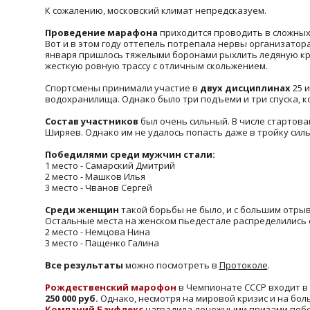
К сожалению, московский климат непредсказуем.
Проведение марафона
приходится проводить в сложных 
Вот и в этом году оттепель потрепала нервы организаторам
января пришлось тяжелыми боронами рыхлить ледяную кр
жесткую ровную трассу с отличным скольжением.
Спортсмены принимали участие в
двух дисциплинах
25 
водохранилища. Однако было три подъеми и три спуска, 
Состав участников
был очень сильный. В числе стартов
Ширяев. Однако им не удалось попасть даже в тройку сил
Победилями среди мужчин стали:
1 место - Самарский Дмитрий
2 место - Машков Илья
3 место - Чванов Сергей
Среди женщин
такой борьбы не было, и с большим отры
Остальные места на женском пьедестале распределились
2 место - Немцова Нина
3 место - Пащенко Галина
Все результаты
можно посмотреть в
Протоколе
.
Рождественский марофон
в Чемпионате СССР входит в
250 000 руб.
Однако, несмотря на мировой кризис и на бо
Компаний Бауфлекс
наградила денежными призами побе