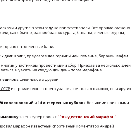
лками и другие в этом году не присутствовали. Все прошло слажено
мили, как обычно, разнообразно: курага, бананы, соленые огурцы,
 и горячо натопленные бани.
"У дяди Коли", предлагавшее горячий чай, печенье, баранки, вафли.
многим участникам провести мини сбор. Приехав за несколько дней
ваться, и уехать на следующий день после марафона.
а
единомышленников и друзей.
 СССР
и строили планы своего участия, не только в лыжах, но и други
70 соревнований
и
14 интересных кубков
с большими призовыми
фимовичу
за его супер проект
"Рождественский марафон"
.
нтировал марафон известный спортивный коментатор Андрей