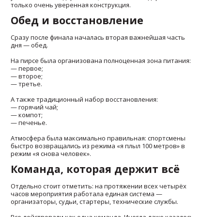
только очень уверенная конструкция.
Обед и восстановление
Сразу после финала началась вторая важнейшая часть
дня — обед.
На пирсе была организована полноценная зона питания:
— первое;
— второе;
— третье.
А также традиционный набор восстановления:
— горячий чай;
— компот;
— печенье.
Атмосфера была максимально правильная: спортсмены
быстро возвращались из режима «я плыл 100 метров» в
режим «я снова человек».
Команда, которая держит всё
Отдельно стоит отметить: на протяжении всех четырёх
часов мероприятия работала единая система —
организаторы, судьи, стартеры, технические службы.
Все действовали как одна команда. Иногда даже казалось,