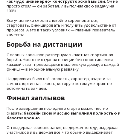
как
чудо инженерно- конструкторской мысли
. Он не
просто стоял — он работал. И выполнял свою задачу на
100%.
Все участники смогли спокойно соревноваться,
стартовать, финишировать и получить удовольствие от
процесса. А это в таких условиях — главный показатель
качества.
Борьба на дистанции
С первых заплывов развернулась плотная спортивная
борьба. Никто не отдавал позиции без сопротивления,
каждый старт превращался в маленькую драму, а каждый
финиш — в эмоциональную развязку.
На дорожках было всё: скорость, характер, азарт и та
самая спортивная злость, которую потом уже приятно
вспоминать за чаем.
Финал заплывов
После завершения последнего старта можно честно
сказать:
бассейн свою миссию выполнил полностью и
безоговорочно
.
Он выдержал соревнования, выдержал погоду, выдержал
участников и выдержал всё, что обычно выдерживает