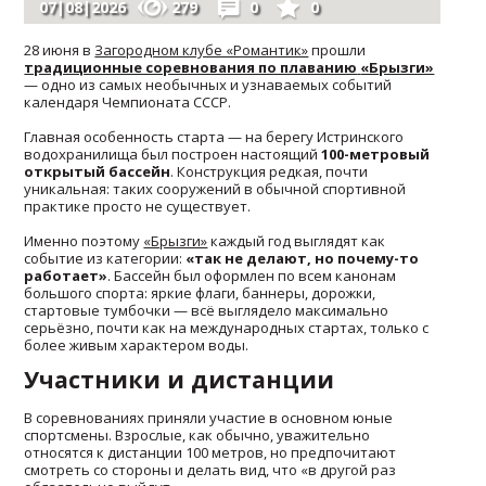
07|08|2026
279
0
0
28 июня в
Загородном клубе «Романтик»
прошли
традиционные соревнования по плаванию
«Брызги»
— одно из самых необычных и узнаваемых событий
календаря Чемпионата СССР.
Главная особенность старта — на берегу Истринского
водохранилища был построен настоящий
100-метровый
открытый бассейн
. Конструкция редкая, почти
уникальная: таких сооружений в обычной спортивной
практике просто не существует.
Именно поэтому
«Брызги»
каждый год выглядят как
событие из категории:
«так не делают, но почему-то
работает»
. Бассейн был оформлен по всем канонам
большого спорта: яркие флаги, баннеры, дорожки,
стартовые тумбочки — всё выглядело максимально
серьёзно, почти как на международных стартах, только с
более живым характером воды.
Участники и дистанции
В соревнованиях приняли участие в основном юные
спортсмены. Взрослые, как обычно, уважительно
относятся к дистанции 100 метров, но предпочитают
смотреть со стороны и делать вид, что «в другой раз