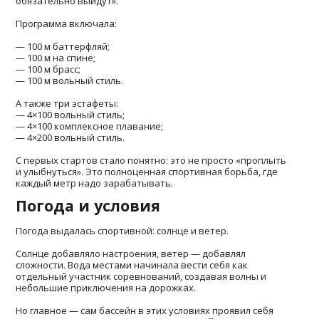
обязательно выйдут».
Программа включала:
— 100 м баттерфляй;
— 100 м на спине;
— 100 м брасс;
— 100 м вольный стиль.
А также три эстафеты:
— 4×100 вольный стиль;
— 4×100 комплексное плавание;
— 4×200 вольный стиль.
С первых стартов стало понятно: это не просто «проплыть
и улыбнуться». Это полноценная спортивная борьба, где
каждый метр надо зарабатывать.
Погода и условия
Погода выдалась спортивной: солнце и ветер.
Солнце добавляло настроения, ветер — добавлял
сложности. Вода местами начинала вести себя как
отдельный участник соревнований, создавая волны и
небольшие приключения на дорожках.
Но главное — сам бассейн в этих условиях проявил себя