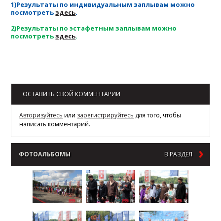
1)Результаты по индивидуальным заплывам можно
посмотреть
здесь
.
2)Результаты по эстафетным заплывам можно
посмотреть
здесь
.
Возврат к списку
ОСТАВИТЬ СВОЙ КОММЕНТАРИИ
Авторизуйтесь
или
зарегистрируйтесь
для того, чтобы
написать комментарий.
ФОТОАЛЬБОМЫ
В РАЗДЕЛ