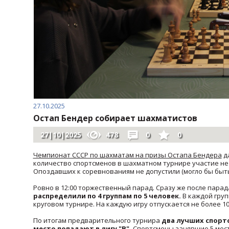
27.10.2025
Остап Бендер собирает шахматистов
27|10|2025
478
0
0
Чемпионат СССР по шахматам на призы Остапа Бендера
да
количество спортсменов в шахматном турнире участие не п
Опоздавших к соревнованиям не допустили (могло бы быть
Ровно в 12:00 торжественный парад. Сразу же после парад
распределили по 4 группам по 5 человек.
В каждой гру
круговом турнире. На каждую игру отпускается не более 10
По итогам предварительного турнира
два лучших спортс
место попадают в лигу "B".
Спортсмены занявшие 5 мест