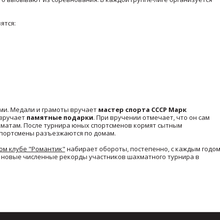
ятся:
ми. Медали и грамоты вручает
мастер спорта СССР Марк
 вручает
памятные подарки
. При вручении отмечает, что он сам
хматам. После турнира юных спортсменов кормят сытным
портсмены разъезжаются по домам.
ом клубе "Романтик"
набирает обороты, постепенно, с каждым годо
а новые численные рекорды участников шахматного турнира в