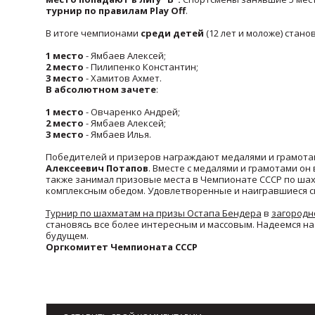
турнир по правилам Play Off
.
В итоге чемпионами
среди детей
(12 лет и моложе) станов
1 место
- Ямбаев Алексей;
2 место
- Пилипенко Константин;
3 место
- Хамитов Ахмет.
В абсолютном зачете
:
1 место
- Овчаренко Андрей;
2 место
- Ямбаев Алексей;
3 место
- Ямбаев Илья.
Победителей и призеров награждают медалями и грамота
Алексеевич Потапов
. Вместе с медалями и грамотами он
также занимал призовые места в Чемпионате СССР по ша
комплексным обедом. Удовлетворенные и наигравшиеся с
Турнир по шахматам на призы Остапа Бендера
в
загородн
становясь все более интересным и массовым. Надеемся н
будущем.
Оргкомитет Чемпионата СССР
Возврат к списку