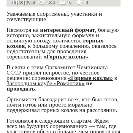
10|06|2026
366
0
0
Уважаемые спортсмены, участники и
сочувствующие!
Несмотря на
интересный формат
, богатую
историю, зажигательную формулу и
отличную погоду, количество
горных
козлов
, к большому сожалению, оказалось
недостаточным для проведения
соревнований
«Горные козлы»
.
В связи с этим Оргкомитет Чемпионата
СССР принял непростое, но честное
решение: соревнования
«Горные козлы»
в
Загородном клубе «Романтик»
не
проводить
.
Оргкомитет благодарит всех, кто был готов,
почти готов или просто морально
поддерживал горных козлов на расстоянии.
Готовимся к следующим стартам. Ждём
всех на будущих соревнованиях — там, где
участников обычно больше, чем поводов для