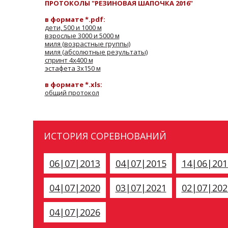
ПРОТОКОЛЫ "РЕЗИНОВАЯ ШАПОЧКА 2016"
в формате *.pdf:
дети, 500 и 1000 м
взрослые 3000 и 5000 м
миля (возрастные группы)
миля (абсолютные результаты)
спринт 4х400 м
эстафета 3х150 м
в формате *.xls:
общий протокол
ИСТОРИЯ СОРЕВНОВАНИЙ
06|07|2013
04|07|2015
14|06|201
04|07|2020
03|07|2021
02|07|202
04|07|2026