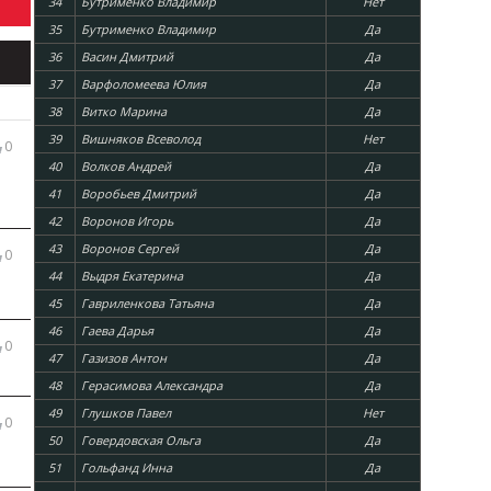
34
Бутрименко Владимир
Нет
35
Бутрименко Владимир
Да
36
Васин Дмитрий
Да
37
Варфоломеева Юлия
Да
38
Витко Марина
Да
39
Вишняков Всеволод
Нет
0
40
Волков Андрей
Да
41
Воробьев Дмитрий
Да
42
Воронов Игорь
Да
43
Воронов Сергей
Да
0
44
Выдря Екатерина
Да
45
Гавриленкова Татьяна
Да
46
Гаева Дарья
Да
0
47
Газизов Антон
Да
48
Герасимова Александра
Да
49
Глушков Павел
Нет
0
50
Говердовская Ольга
Да
51
Гольфанд Инна
Да