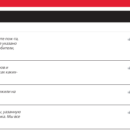
е пож-та,
е указано
бители,
ов и
ах каких-
ожили на
у, уазанную
нка. Мы все