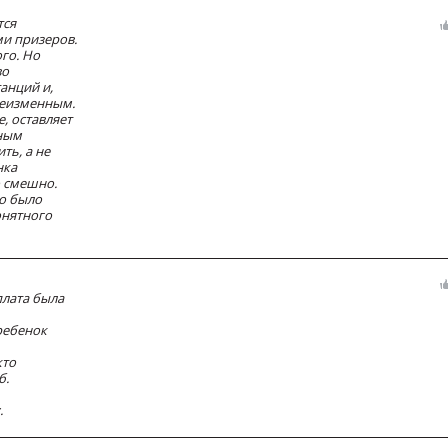
тся
и призеров.
го. Но
во
танций и,
неизменным.
е, оставляет
нным
ть, а не
нка
о смешно.
то было
онятного
плата была
ребенок
кто
б.
.