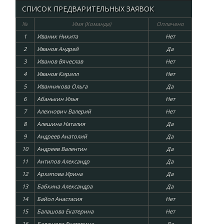
СПИСОК ПРЕДВАРИТЕЛЬНЫХ ЗАЯВОК
№
Имя (Команда)
Оплачено
1
Иваник Никита
Нет
2
Иванов Андрей
Да
3
Иванов Вячеслав
Нет
4
Иванов Кирилл
Нет
5
Иванникова Ольга
Да
6
Абанькин Илья
Нет
7
Алехнович Валерий
Нет
8
Алешина Наталия
Да
9
Андреев Анатолий
Да
10
Андреев Валентин
Да
11
Антипов Александр
Да
12
Архипова Ирина
Да
13
Бабкина Александра
Да
14
Байол Анастасия
Нет
15
Балашова Екатерина
Нет
16
Балашова Екатерина
Да