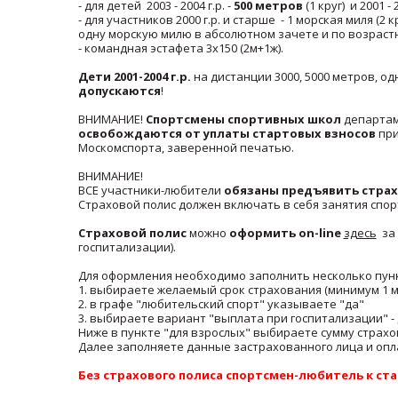
- для детей 2003 - 2004 г.р. -
500 метров
(1 круг) и 2001 - 2
- для участников 2000 г.р. и старше - 1 морская миля (2 
одну морскую милю в абсолютном зачете и по возраст
- командная эстафета 3х150 (2м+1ж).
Дети 2001-2004 г.р.
на дистанции 3000, 5000 метров, о
допускаются
!
ВНИМАНИЕ!
Спортсмены спортивных школ
департам
освобождаются от уплаты стартовых взносов
при
Москомспорта, заверенной печатью.
ВНИМАНИЕ!
ВСЕ участники-любители
обязаны предъявить страх
Страховой полис должен включать в себя занятия спор
Страховой полис
можно
оформить on-line
здесь
за 
госпитализации).
Для оформления необходимо заполнить несколько пун
1. выбираете желаемый срок страхования (минимум 1 м
2. в графе "любительский спорт" указываете "да"
3. выбираете вариант "выплата при госпитализации" - 
Ниже в пункте "для взрослых" выбираете сумму страхов
Далее заполняете данные застрахованного лица и опл
Без страхового полиса спортсмен-любитель к ста