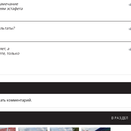
 замечание
иям эстафета
ультаты?
ет, а
ете, только
сать комментарий.
В РАЗДЕЛ