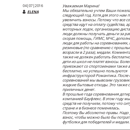
04|07|2016
Уважаемая Марина!
Мы обязательно учтем Ваши пожела
ELENA
следующий год. Хотя для этого нам 
увеличить взносы. Потому что все 
средства идут на оплату судейства, а
моторных лодок, организацию диста
люди должны получать деньги за раб
скорая помощь, ГИМС, МЧС, дополн
люди для работы на соревнованиях,
резиновые (по сравнению с прошлы
возрасли в 2 раза), медали. Коммент
также не должен работать бесплатно
дети из школ не платят взносы. Бол
приезжают со спортсменами также 
бесплатно, но успешно пользуются
инфраструкторой Романтика. После
соревнований мы вывозим грузовик
жидкие бытовые отходы. Это также с
приличных денег.
В прошлые года соревнования доти
компанией Бауфлекс. В этом году м
средств не получили, потому что сит
стране и в бизнесе поменялась.
Поэтому Вы абсолютно правы. Надо 
взнос, чтобы можно было бы потрат
футболки для победителей и медали.