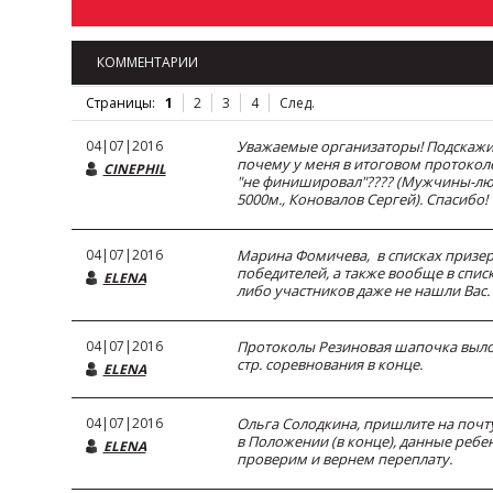
КОММЕНТАРИИ
Страницы:
1
2
3
4
След.
04|07|2016
Уважаемые организаторы! Подскажит
почему у меня в итоговом протокол
CINEPHIL
"не финишировал"???? (Мужчины-лю
5000м., Коновалов Сергей). Спасибо!
04|07|2016
Марина Фомичева, в списках призер
победителей, а также вообще в списк
ELENA
либо участников даже не нашли Вас.
04|07|2016
Протоколы Резиновая шапочка выл
стр. соревнования в конце.
ELENA
04|07|2016
Ольга Солодкина, пришлите на почт
в Положении (в конце), данные ребе
ELENA
проверим и вернем переплату.