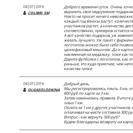
04|07|2016
Доброго времени суток. Очень хоче
выразить свое недоумение подаркам
COLIBRI_SM
Никто не просит ничего невозможно
каждый год взносы растут, количест
участников растет, а количество дис
соответственно, призеров остается 
А вот качество подарков, уж извинит
желать лучшего. Уж пакет с фирме
логотипом можно было себе позволи
целлофановый мешочек. Да и карто
наклеенная на медальку, тоже как-т
Дарите футболки с логотипом, как э
раньше, это куда приятнее, чем неп
качества тапки.
04|07|2016
Добрый день,
Мы регистрировались плыть 3 км, о
OLGASOLODKINA
800 руб по карте за 3 км.
Затем изменились правила. В итоге 
плыл 1 км.
Оплата за 1 км у других участников, 
оплачивал на месте составила 300 ру
Вопрос - как вернуть 500 руб?
Будем благодарны возврату на карту