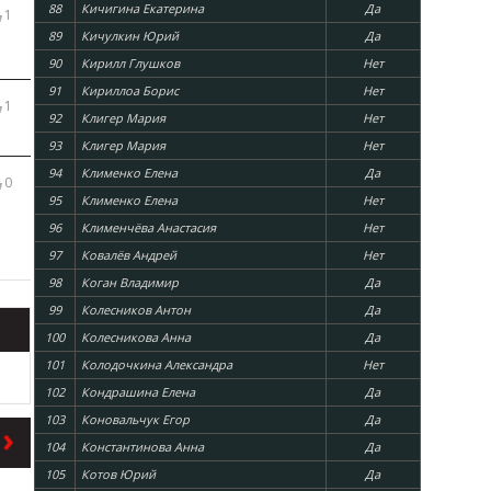
88
Кичигина Екатерина
Да
1
89
Кичулкин Юрий
Да
90
Кирилл Глушков
Нет
91
Кириллоа Борис
Нет
1
92
Клигер Мария
Нет
93
Клигер Мария
Нет
94
Клименко Елена
Да
0
95
Клименко Елена
Нет
96
Клименчёва Анастасия
Нет
97
Ковалёв Андрей
Нет
98
Коган Владимир
Да
99
Колесников Антон
Да
100
Колесникова Анна
Да
101
Колодочкина Александра
Нет
102
Кондрашина Елена
Да
103
Коновальчук Егор
Да
104
Константинова Анна
Да
105
Котов Юрий
Да