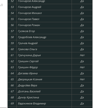
52
Гончаров Александр
Да
0
53
Гончаров Андрей
Да
54
Гончаров Михаил
Да
55
Гончаров Павел
Да
56
Гончаров Роман
Да
57
Гусяков Егор
Да
58
Градобоев Александр
Да
59
Грачев Андрей
Да
60
Грекова Ольга
Да
61
Гречухина Дарья
Нет
62
Гришин Сергей
Да
63
Гришин Фёдор
Нет
64
Дагаева Ирина
Да
65
Дворецкая Ксения
Нет
66
Дидусёва Вера
Да
67
Долгань Василий
Да
68
Дунлу Кристина
Да
69
Евдокимов Владимир
Да