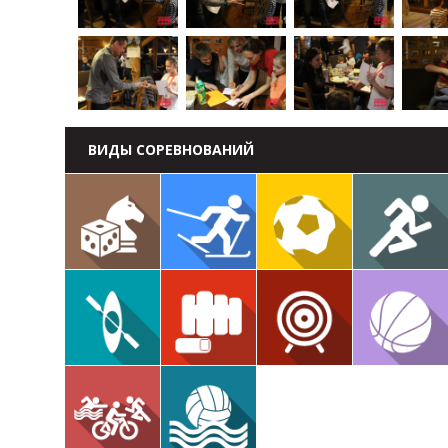
ВИДЫ СОРЕВНОВАНИЙ