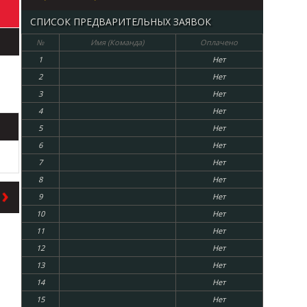
СПИСОК ПРЕДВАРИТЕЛЬНЫХ ЗАЯВОК
№
Имя (Команда)
Оплачено
1
Нет
2
Нет
3
Нет
4
Нет
5
Нет
6
Нет
7
Нет
8
Нет
9
Нет
10
Нет
11
Нет
12
Нет
13
Нет
14
Нет
15
Нет