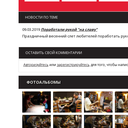
НОВОСТИ ПО ТЕМЕ
09.03.2019
Поработали рукой "на славу"
Праздничный весенний слет любителей поработать рук
ОСТАВИТЬ СВОЙ КОММЕНТАРИИ
Авторизуйтесь
или
зарегистрируйтесь
для того, чтобы напи
ФОТОАЛЬБОМЫ