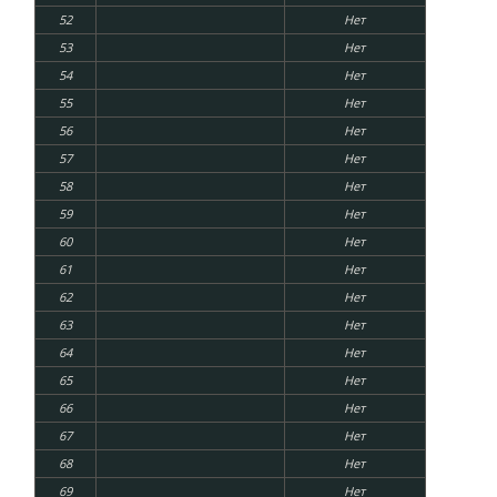
52
Нет
53
Нет
54
Нет
55
Нет
56
Нет
57
Нет
58
Нет
59
Нет
60
Нет
61
Нет
62
Нет
63
Нет
64
Нет
65
Нет
66
Нет
67
Нет
68
Нет
69
Нет