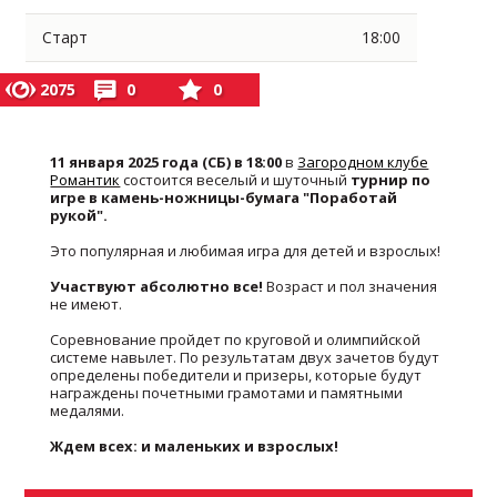
Старт
18:00
2075
0
0
11 января 2025 года (СБ) в 18:00
в
Загородном клубе
Романтик
состоится веселый и шуточный
турнир по
игре в камень-ножницы-бумага "Поработай
рукой".
Это популярная и любимая игра для детей и взрослых!
Участвуют абсолютно все!
Возраст и пол значения
не имеют.
Соревнование пройдет по круговой и олимпийской
системе навылет. По результатам двух зачетов будут
определены победители и призеры, которые будут
награждены почетными грамотами и памятными
медалями.
Ждем всех: и маленьких и взрослых!