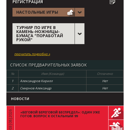
РЕГИСТРАЦИЯ
НАСТОЛЬНЫЕ ИГРЫ
ТУРНИР ПО ИГРЕ В
КАМЕНЬ-НОЖНИЦЫ-
БУМАГА "ПОРАБОТАЙ
РУКОЙ"
прочитать подробно »
СПИСОК ПРЕДВАРИТЕЛЬНЫХ ЗАЯВОК
№
Имя (Команда)
Оплачено
1
Александров Кирилл
Нет
2
Смирнов Александр
Нет
НОВОСТИ
03|08|2026
«БЕГОВОЙ БЕРЕГОВОЙ БЕСПРЕДЕЛ»: ОДИН УЖЕ
«
ГОТОВ. ВОПРОС К ОСТАЛЬНЫМ 99