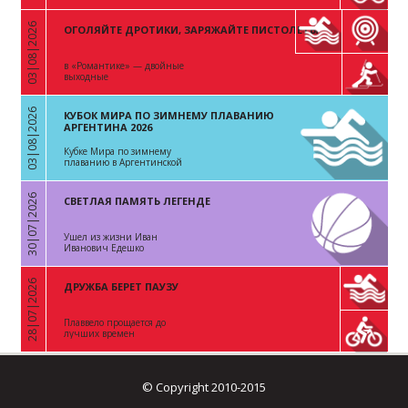
03|08|2026
ОГОЛЯЙТЕ ДРОТИКИ, ЗАРЯЖАЙТЕ ПИСТОЛЕТЫ
«
в «Романтике» — двойные
выходные
03|08|2026
КУБОК МИРА ПО ЗИМНЕМУ ПЛАВАНИЮ
«
АРГЕНТИНА 2026
Кубке Мира по зимнему
плаванию в Аргентинской
Республике
30|07|2026
СВЕТЛАЯ ПАМЯТЬ ЛЕГЕНДЕ
«
Ушел из жизни Иван
Иванович Едешко
28|07|2026
ДРУЖБА БЕРЕТ ПАУЗУ
«
Плаввело прощается до
лучших времен
© Copyright 2010-2015