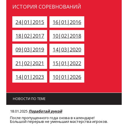
ИСТОРИЯ СОРЕВНОВАНИЙ
24|01|2015
16|01|2016
18|02|2017
10|02|2018
09|03|2019
14|03|2020
21|02|2021
15|01|2022
14|01|2023
10|01|2026
НОВОСТИ ПО ТЕМЕ
18.01.2025
Поработай рукой
После пропущенного года снова в календаре!
Большой перерыв не уменьшил мастерства игроков.